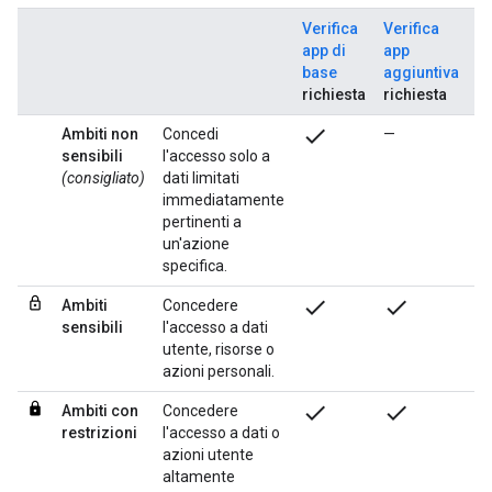
Verifica
Verifica
V
app di
app
de
base
aggiuntiva
s
richiesta
richiesta
ri
check
Ambiti non
Concedi
—
—
sensibili
l'accesso solo a
(consigliato)
dati limitati
immediatamente
pertinenti a
un'azione
specifica.
check
check
Ambiti
Concedere
—
sensibili
l'accesso a dati
utente, risorse o
azioni personali.
check
check
ch
Ambiti con
Concedere
restrizioni
l'accesso a dati o
azioni utente
altamente