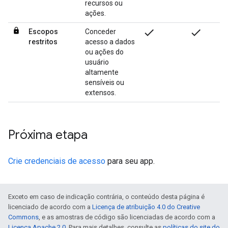
recursos ou
ações.
check
check
Escopos
Conceder
restritos
acesso a dados
ou ações do
usuário
altamente
sensíveis ou
extensos.
Próxima etapa
Crie credenciais de acesso
para seu app.
Exceto em caso de indicação contrária, o conteúdo desta página é
licenciado de acordo com a
Licença de atribuição 4.0 do Creative
Commons
, e as amostras de código são licenciadas de acordo com a
Licença Apache 2.0
. Para mais detalhes, consulte as
políticas do site do