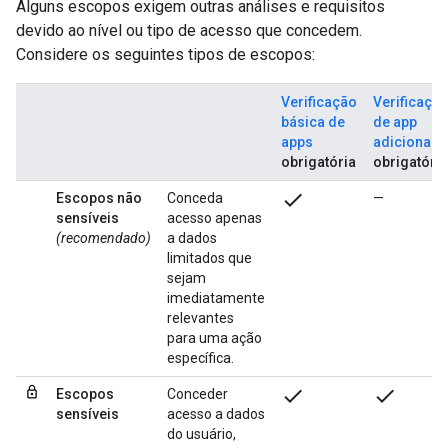
Alguns escopos exigem outras análises e requisitos
devido ao nível ou tipo de acesso que concedem.
Considere os seguintes tipos de escopos:
Verificação
Verificaçã
básica de
de app
apps
adicional
obrigatória
obrigatória
check
Escopos não
Conceda
—
sensíveis
acesso apenas
(recomendado)
a dados
limitados que
sejam
imediatamente
relevantes
para uma ação
específica.
check
check
Escopos
Conceder
sensíveis
acesso a dados
do usuário,