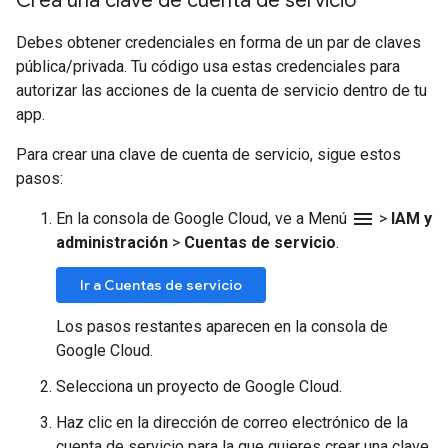
Crea una clave de cuenta de servicio
Debes obtener credenciales en forma de un par de claves
pública/privada. Tu código usa estas credenciales para
autorizar las acciones de la cuenta de servicio dentro de tu
app.
Para crear una clave de cuenta de servicio, sigue estos
pasos:
menu
En la consola de Google Cloud, ve a Menú
>
IAM y
administración
>
Cuentas de servicio
.
Ir a Cuentas de servicio
Los pasos restantes aparecen en la consola de
Google Cloud.
Selecciona un proyecto de Google Cloud.
Haz clic en la dirección de correo electrónico de la
cuenta de servicio para la que quieres crear una clave.