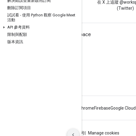
解決錯誤並重新啟用訂閱
閱讀 Google Workspace 開發
在 X 上追蹤 @worksp
刪除訂閱項目
人員網誌
(Twitter)
試試看 - 使用 Python 觀察 Google Meet
活動
API 參考資料
適用於開發人員的 Google Workspace
限制與配額
版本資訊
平台總覽
開發人員產品
版本資訊
開發人員支援服務
服務條款
Android
Chrome
Firebase
Google Cloud
條款
隱私權
ICP证合字B2-20070004号
Manage cookies