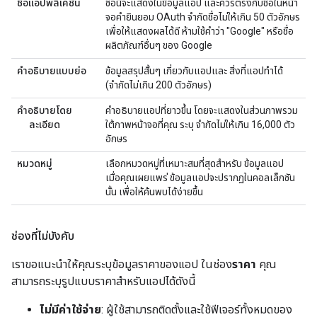
ชื่อแอปพลิเคชัน
ชื่อนี้จะแสดงในข้อมูลแอป และควรตรงกับชื่อในหน้า
จอคำยินยอม OAuth จำกัดชื่อไม่ให้เกิน 50 ตัวอักษร
เพื่อให้แสดงผลได้ดี ห้ามใช้คำว่า "Google" หรือชื่อ
ผลิตภัณฑ์อื่นๆ ของ Google
คำอธิบายแบบย่อ
ข้อมูลสรุปสั้นๆ เกี่ยวกับแอปและ สิ่งที่แอปทำได้
(จำกัดไม่เกิน 200 ตัวอักษร)
คำอธิบายโดย
คำอธิบายแอปที่ยาวขึ้น โดยจะแสดงในส่วนภาพรวม
ละเอียด
ใต้ภาพหน้าจอที่คุณ ระบุ จำกัดไม่ให้เกิน 16,000 ตัว
อักษร
หมวดหมู่
เลือกหมวดหมู่ที่เหมาะสมที่สุดสำหรับ ข้อมูลแอป
เมื่อคุณเผยแพร่ ข้อมูลแอปจะปรากฏในคอลเล็กชัน
นั้น เพื่อให้ค้นพบได้ง่ายขึ้น
ช่องที่ไม่บังคับ
เราขอแนะนำให้คุณระบุข้อมูลราคาของแอป ในช่อง
ราคา
คุณ
สามารถระบุรูปแบบราคาสำหรับแอปได้ดังนี้
ไม่มีค่าใช้จ่าย
: ผู้ใช้สามารถติดตั้งและใช้ฟีเจอร์ทั้งหมดของ