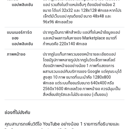
แอปพลิเคชัน
แอป รวมถึงในตำแหน่งอื่นๆ ต้องมีอย่างน้อย 2
ขนาด ได้แก่ 32x32 และ 128x128 พิกเซล หากโปร
เจ็กต์มีเว็บแอป คุณต้องมี ขนาด 48x48 และ
96x96 พิกเซลด้วย
แบนเนอร์การ์ด
ปรากฏเป็นกราฟิกสำหรับ แอปทั้งในหน้าข้อมูลแอป
ของ
และหน้าผลการค้นหาของ Marketplace ขนาดที่
แอปพลิเคชัน
กำหนดคือ 220x140 พิกเซล
ภาพหน้าจอ
ปรากฏในแท็บภาพรวมของหน้ารายละเอียดแอป
โดยมีรูปภาพหลายรูปปรากฏในวิดเจ็ตภาพสไลด์
ต้องมีภาพหน้าจออย่างน้อย 1 ภาพที่แสดงการ
ผสานรวมแอปกับบริการของ Google แต่คุณระบุได้
สูงสุด 10 ภาพ ขนาดที่แนะนำคือ 1280x800
พิกเซล แต่ระบบก็ยอมรับขนาด 640x400 หรือ
2560x1600 พิกเซลด้วย ภาพหน้าจอ ควรมีมุมเป็น
สี่เหลี่ยมจัตุรัสและไม่มีระยะขอบ (เต็มขอบ)
ช่องที่ไม่บังคับ
คุณสามารถเพิ่มวิดีโอ YouTube อย่างน้อย 1 รายการที่อธิบายและ