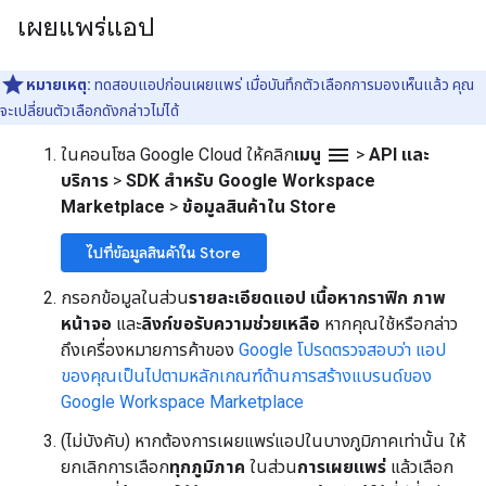
เผยแพร่แอป
หมายเหตุ:
ทดสอบแอปก่อนเผยแพร่ เมื่อบันทึกตัวเลือกการมองเห็นแล้ว คุณ
จะเปลี่ยนตัวเลือกดังกล่าวไม่ได้
menu
ในคอนโซล Google Cloud ให้คลิก
เมนู
>
API และ
บริการ
>
SDK สำหรับ Google Workspace
Marketplace
>
ข้อมูลสินค้าใน Store
ไปที่ข้อมูลสินค้าใน Store
กรอกข้อมูลในส่วน
รายละเอียดแอป
เนื้อหากราฟิก
ภาพ
หน้าจอ
และ
ลิงก์ขอรับความช่วยเหลือ
หากคุณใช้หรือกล่าว
ถึงเครื่องหมายการค้าของ
Google โปรดตรวจสอบว่า แอป
ของคุณเป็นไปตาม
หลักเกณฑ์ด้านการสร้างแบรนด์ของ
Google Workspace Marketplace
(ไม่บังคับ) หากต้องการเผยแพร่แอปในบางภูมิภาคเท่านั้น ให้
ยกเลิกการเลือก
ทุกภูมิภาค
ในส่วน
การเผยแพร่
แล้วเลือก