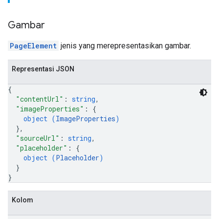
Gambar
PageElement
jenis yang merepresentasikan gambar.
Representasi JSON
{
"contentUrl"
: 
string
,
"imageProperties"
: 
{
object (
ImageProperties
)
}
,
"sourceUrl"
: 
string
,
"placeholder"
: 
{
object (
Placeholder
)
}
}
Kolom