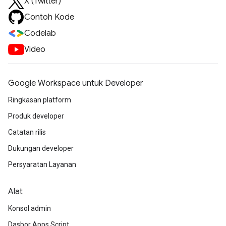
X (Twitter)
Contoh Kode
Codelab
Video
Google Workspace untuk Developer
Ringkasan platform
Produk developer
Catatan rilis
Dukungan developer
Persyaratan Layanan
Alat
Konsol admin
Dasbor Apps Script