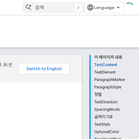
/
이 페이지의 내용
 AI 번
TextContent
TextElement
ParagraphMarker
ParagraphStyle
정렬
TextDirection
SpacingMode
글머리기호
TextStyle
OptionalColor