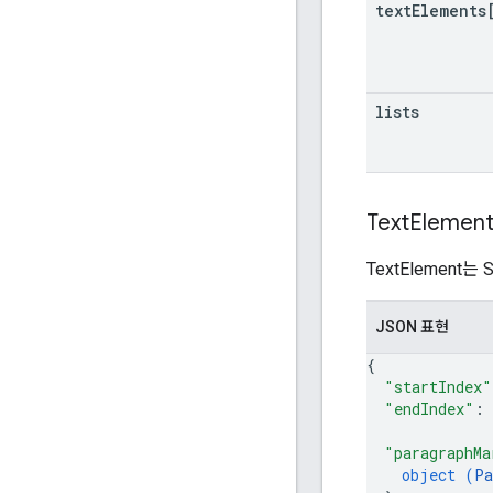
text
Elements
lists
Text
Elemen
TextElement
JSON 표현
{
"startIndex"
"endIndex"
: 
"paragraphMa
object (
Pa