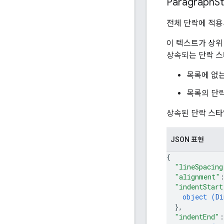
Paragraph
S
전체 단락에 적용
이 텍스트가 상
상속되는 단락 스
목록에 없는
목록의 단락
상속된 단락 스타
JSON 표현
{
"lineSpacing
"alignment"
"indentStart
object (
Di
}
,
"indentEnd"
: