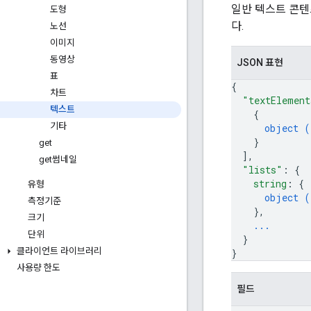
일반 텍스트 콘텐
도형
다.
노선
이미지
동영상
JSON 표현
표
{
차트
"textElement
텍스트
{
기타
object (
}
get
]
,
get썸네일
"lists"
: 
{
string
: 
{
유형
object (
측정기준
}
,
크기
...
단위
}
클라이언트 라이브러리
}
사용량 한도
필드