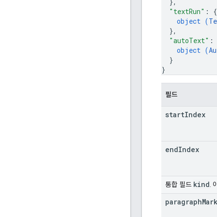
}
,
"textRun"
: 
{
object (
Te
}
,
"autoText"
:
object (
Au
}
}
필드
start
Index
end
Index
kind
통합 필드
.
paragraph
Mar