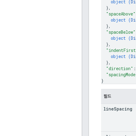
object (
Di
}
,
"spaceAbove"
object (
Di
}
,
"spaceBelow"
object (
Di
}
,
"indentFirst
object (
Di
}
,
"direction"
:
"spacingMode
}
필드
line
Spacing