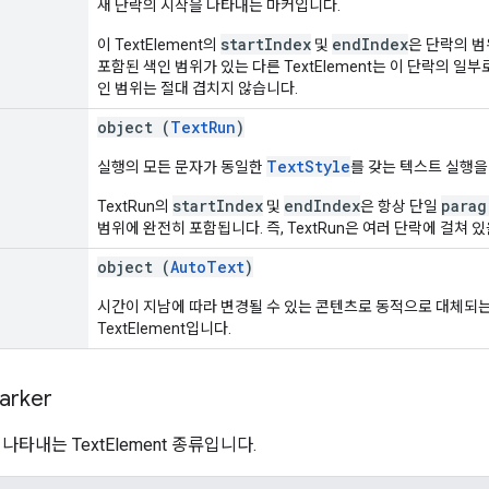
새 단락의 시작을 나타내는 마커입니다.
startIndex
endIndex
이 TextElement의
및
은 단락의 범
포함된 색인 범위가 있는 다른 TextElement는 이 단락의 일
인 범위는 절대 겹치지 않습니다.
object (
TextRun
)
TextStyle
실행의 모든 문자가 동일한
를 갖는 텍스트 실행을 
startIndex
endIndex
parag
TextRun의
및
은 항상 단일
범위에 완전히 포함됩니다. 즉, TextRun은 여러 단락에 걸쳐 있
object (
AutoText
)
시간이 지남에 따라 변경될 수 있는 콘텐츠로 동적으로 대체되
TextElement입니다.
arker
나타내는 TextElement 종류입니다.