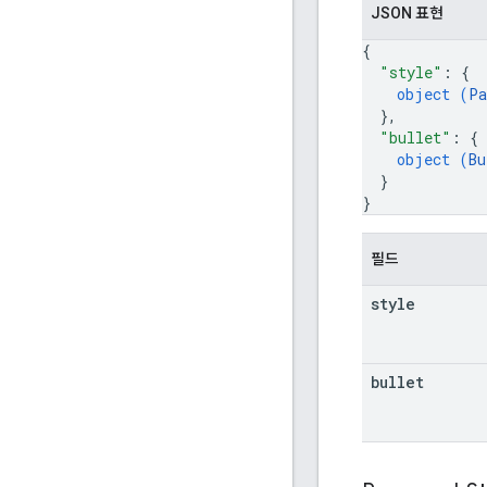
JSON 표현
{
"style"
: 
{
object (
Pa
}
,
"bullet"
: 
{
object (
Bu
}
}
필드
style
bullet