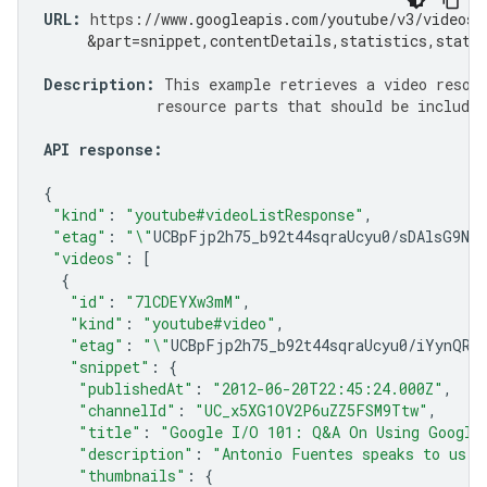
URL
:
https
:
//www.googleapis.com/youtube/v3/videos?
     &part=snippet,contentDetails,statistics,statu
Description
:
This
example
retrieves
a
video
resou
resource
parts
that
should
be
included
API
response
:
{
"kind"
:
"youtube#videoListResponse"
,
"etag"
:
"\"
UCBpFjp2h75_b92t44sqraUcyu0
/
sDAlsG9NG
"videos"
:
[
{
"id"
:
"7lCDEYXw3mM"
,
"kind"
:
"youtube#video"
,
"etag"
:
"\"
UCBpFjp2h75_b92t44sqraUcyu0
/
iYynQR8
"snippet"
:
{
"publishedAt"
:
"2012-06-20T22:45:24.000Z"
,
"channelId"
:
"UC_x5XG1OV2P6uZZ5FSM9Ttw"
,
"title"
:
"Google I/O 101: Q&A On Using Google
"description"
:
"Antonio Fuentes speaks to us a
"thumbnails"
:
{