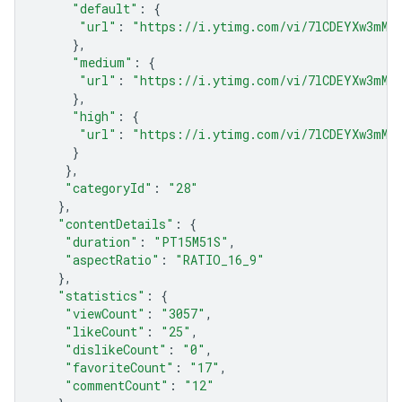
"default"
:
{
"url"
:
"https://i.ytimg.com/vi/7lCDEYXw3mM/
},
"medium"
:
{
"url"
:
"https://i.ytimg.com/vi/7lCDEYXw3mM/
},
"high"
:
{
"url"
:
"https://i.ytimg.com/vi/7lCDEYXw3mM/
}
},
"categoryId"
:
"28"
},
"contentDetails"
:
{
"duration"
:
"PT15M51S"
,
"aspectRatio"
:
"RATIO_16_9"
},
"statistics"
:
{
"viewCount"
:
"3057"
,
"likeCount"
:
"25"
,
"dislikeCount"
:
"0"
,
"favoriteCount"
:
"17"
,
"commentCount"
:
"12"