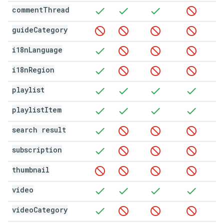
comment
Thread
guide
Category
i18n
Language
i18n
Region
playlist
playlist
Item
search result
subscription
thumbnail
video
video
Category