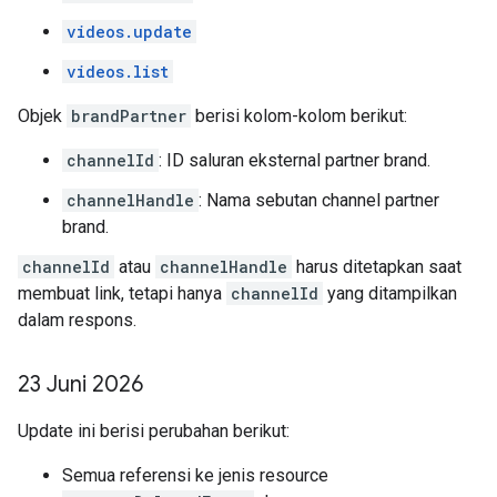
videos.update
videos.list
Objek
brandPartner
berisi kolom-kolom berikut:
channelId
: ID saluran eksternal partner brand.
channelHandle
: Nama sebutan channel partner
brand.
channelId
atau
channelHandle
harus ditetapkan saat
membuat link, tetapi hanya
channelId
yang ditampilkan
dalam respons.
23 Juni 2026
Update ini berisi perubahan berikut:
Semua referensi ke jenis resource