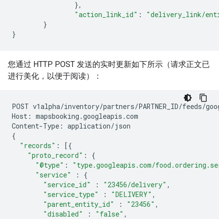
},
"action_link_id"
:
"delivery_link/ent
}
}
您通过 HTTP POST 发送的实时更新如下所示（请求正文已
进行美化，以便于阅读）：
POST
v1alpha
/
inventory
/
partners
/
PARTNER_ID
/
feeds
/
goo
Host
:
mapsbooking
.
googleapis
.
com
Content
-
Type
:
application
/
json
{
"records"
:
[{
"proto_record"
:
{
"@type"
:
"type.googleapis.com/food.ordering.se
"service"
:
{
"service_id"
:
"23456/delivery"
,
"service_type"
:
"DELIVERY"
,
"parent_entity_id"
:
"23456"
,
"disabled"
:
"false"
,