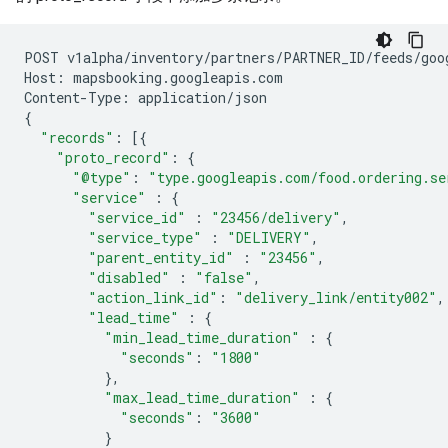
POST
v1alpha
/
inventory
/
partners
/
PARTNER_ID
/
feeds
/
goo
Host
:
mapsbooking
.
googleapis
.
com
Content
-
Type
:
application
/
json
{
"records"
:
[{
"proto_record"
:
{
"@type"
:
"type.googleapis.com/food.ordering.se
"service"
:
{
"service_id"
:
"23456/delivery"
,
"service_type"
:
"DELIVERY"
,
"parent_entity_id"
:
"23456"
,
"disabled"
:
"false"
,
"action_link_id"
:
"delivery_link/entity002"
,
"lead_time"
:
{
"min_lead_time_duration"
:
{
"seconds"
:
"1800"
},
"max_lead_time_duration"
:
{
"seconds"
:
"3600"
}