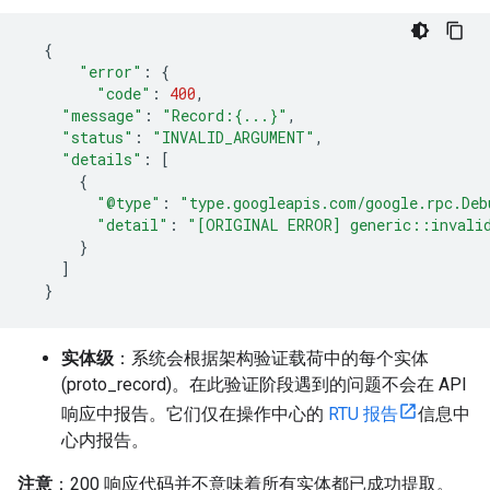
{
"error"
:
{
"code"
:
400
,
"message"
:
"Record:{...}"
,
"status"
:
"INVALID_ARGUMENT"
,
"details"
:
[
{
"@type"
:
"type.googleapis.com/google.rpc.Deb
"detail"
:
"[ORIGINAL ERROR] generic::invalid
}
]
}
实体级
：系统会根据架构验证载荷中的每个实体
(proto_record)。在此验证阶段遇到的问题不会在 API
响应中报告。它们仅在操作中心的
RTU 报告
信息中
心内报告。
注意
：200 响应代码并不意味着所有实体都已成功提取。