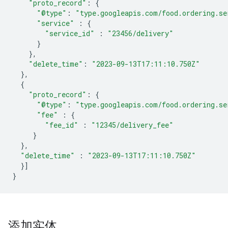
"proto_record"
:
{
"@type"
:
"type.googleapis.com/food.ordering.se
"service"
:
{
"service_id"
:
"23456/delivery"
}
},
"delete_time"
:
"2023-09-13T17:11:10.750Z"
},
{
"proto_record"
:
{
"@type"
:
"type.googleapis.com/food.ordering.se
"fee"
:
{
"fee_id"
:
"12345/delivery_fee"
}
},
"delete_time"
:
"2023-09-13T17:11:10.750Z"
}]
}
添加实体