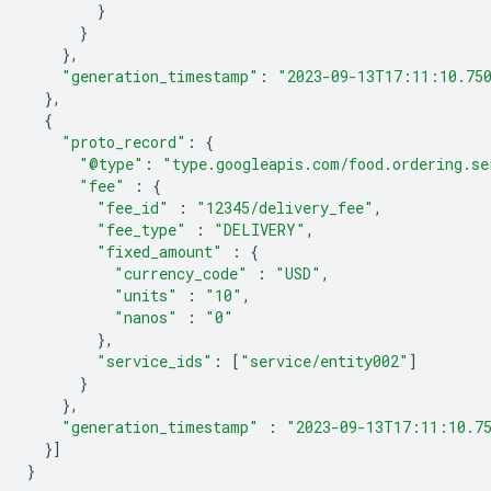
}
}
},
"generation_timestamp"
:
"2023-09-13T17:11:10.75
},
{
"proto_record"
:
{
"@type"
:
"type.googleapis.com/food.ordering.se
"fee"
:
{
"fee_id"
:
"12345/delivery_fee"
,
"fee_type"
:
"DELIVERY"
,
"fixed_amount"
:
{
"currency_code"
:
"USD"
,
"units"
:
"10"
,
"nanos"
:
"0"
},
"service_ids"
:
[
"service/entity002"
]
}
},
"generation_timestamp"
:
"2023-09-13T17:11:10.7
}]
}