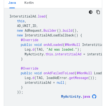
Java
Kotlin
InterstitialAd
.
load
(
this
,
AD_UNIT_ID
,
new
AdRequest
.
Builder
().
build
(),
new
InterstitialAdLoadCallback
()
{
@Override
public
void
onAdLoaded
(
@NonNull
Interstitial
Log
.
d
(
TAG
,
"Ad was loaded."
);
MyActivity
.
this
.
interstitialAd
=
interstiti
}
@Override
public
void
onAdFailedToLoad
(
@NonNull
LoadAd
Log
.
d
(
TAG
,
loadAdError
.
getMessage
());
interstitialAd
=
null
;
}
});
MyActivity
.
java