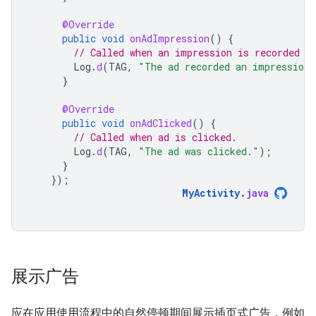
@Override
public
void
onAdImpression
()
{
// Called when an impression is recorded f
Log
.
d
(
TAG
,
"The ad recorded an impression.
}
@Override
public
void
onAdClicked
()
{
// Called when ad is clicked.
Log
.
d
(
TAG
,
"The ad was clicked."
);
}
});
MyActivity
.
java
展示广告
应在应用使用流程中的自然停顿期间展示插页式广告，例如