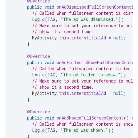
@Override
public
void
onAdDismissedFullScreenContent
()
// Called when fullscreen content is dismi
Log
.
d
(
TAG
,
"The ad was dismissed."
);
// Make sure to set your reference to null
// show it a second time.
MyActivity
.
this
.
interstitialAd
=
null
;
}
@Override
public
void
onAdFailedToShowFullScreenConten
// Called when fullscreen content failed to
Log
.
d
(
TAG
,
"The ad failed to show."
);
// Make sure to set your reference to null
// show it a second time.
MyActivity
.
this
.
interstitialAd
=
null
;
}
@Override
public
void
onAdShowedFullScreenContent
()
{
// Called when fullscreen content is shown.
Log
.
d
(
TAG
,
"The ad was shown."
);
}