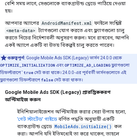
বেশি সময় লাগে, সেগুলোকে ব্যাকগ্রাউন্ড থ্রেডে পাঠিয়ে দেওয়া
হয়।
আপনার অ্যাপের
AndroidManifest.xml
ফাইলে সংশ্লিষ্ট
<meta-data>
ট্যাগগুলো যোগ করতে এবং ফ্ল্যাগগুলো চালু
করতে নিচের নির্দেশাবলী অনুসরণ করুন। মনে রাখবেন, আপনি
একই অ্যাপে একটি বা উভয় বিকল্পই চালু করতে পারেন।
গুরুত্বপূর্ণ:
Google Mobile Ads SDK (Legacy)
ভার্সন 24.0.0 থেকে
OPTIMIZE_INITIALIZATION
এবং
OPTIMIZE_AD_LOADING
ফ্ল্যাগগুলো
ডিফল্টরূপে '
true
সেট করা থাকে। 24.0.0-এর পূর্ববর্তী ভার্সনগুলোতে এই
ফ্ল্যাগগুলো ডিফল্টরূপে
false
সেট করা থাকত।
Google Mobile Ads SDK (Legacy)
প্রারম্ভিককরণ
অপ্টিমাইজ করুন
ইনিশিয়ালাইজেশন অপ্টিমাইজ করার সেরা উপায় হলো,
'গেট স্টার্টেড' গাইডে
বর্ণিত পদ্ধতি অনুযায়ী একটি
ব্যাকগ্রাউন্ড থ্রেডে
MobileAds.initialize()
কল
করা। আপনি যদি ইতিমধ্যেই তা করে থাকেন, তাহলে