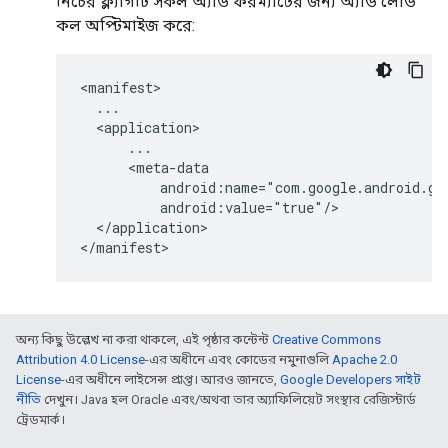
নিচের ফ্ল্যাগটি সকল অ্যাড ফরম্যাটের জন্য অ্যাড লোড
কল অপ্টিমাইজ করে:
<manifest>

  ...

  <application>

      ...

      <meta-data

          android:name="com.google.android.gm
          android:value="true"/>

  </application>

</manifest>
অন্য কিছু উল্লেখ না করা থাকলে, এই পৃষ্ঠার কন্টেন্ট
Creative Commons
Attribution 4.0 License
-এর অধীনে এবং কোডের নমুনাগুলি
Apache 2.0
License
-এর অধীনে লাইসেন্স প্রাপ্ত। আরও জানতে,
Google Developers সাইট
নীতি
দেখুন। Java হল Oracle এবং/অথবা তার অ্যাফিলিয়েট সংস্থার রেজিস্টার্ড
ট্রেডমার্ক।