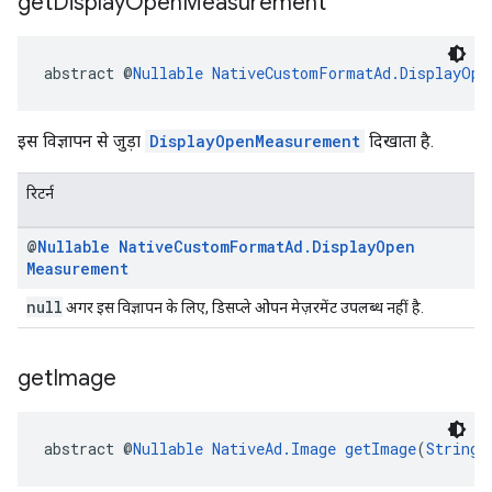
get
Display
Open
Measurement
abstract @
Nullable
NativeCustomFormatAd.DisplayOpe
इस विज्ञापन से जुड़ा
DisplayOpenMeasurement
दिखाता है.
रिटर्न
@
Nullable
Native
Custom
Format
Ad
.
Display
Open
Measurement
null
अगर इस विज्ञापन के लिए, डिसप्ले ओपन मेज़रमेंट उपलब्ध नहीं है.
get
Image
abstract @
Nullable
NativeAd.Image
getImage
(
String
 