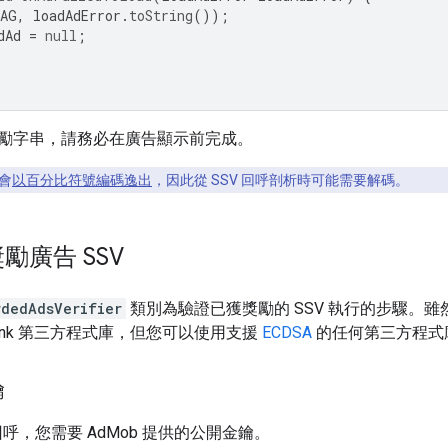
AG
,
loadAdError
.
toString
());
dAd
=
null
;
勵字串，請務必在廣告顯示前完成。
會
以百分比符號編碼逸出
，因此從 SSV 回呼剖析時可能需要解碼。
勵廣告 SSV
rdedAdsVerifier
類別為驗證已獲獎勵的 SSV 執行的步驟。雖然
ink 第三方程式庫，但您可以使用支援
ECDSA
的任何第三方程式
鑰
 回呼，您需要 AdMob 提供的公開金鑰。