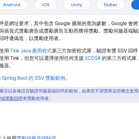
Android
iOS
Unity
Flutter
是網址要求，其中包含 Google 擴展的查詢參數，Google
與插頁式獎勵廣告或獎勵廣告互動而獲得獎勵。獎勵伺服器端驗證 (
回呼遭偽造，以獎勵使用者。
何使用
Tink Java 應用程式
第三方加密程式庫，驗證有獎 SSV 回
使用 Tink，但您可以選擇使用任何支援
ECDSA
的第三方程式庫。您
服器。
 Spring Boot 的 SSV 獎勵範例
。
示以各種語言驗證伺服器端回呼的範例，如果您不習慣將這些概念套用至所選的
戶端獎勵回呼
來獎勵使用者。
元上啟用
獎勵伺服器端驗證
。