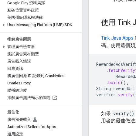
Google Play 資料揭露
精確位置資料政策
美國州級隱私權法律
使用 Tink
User Messaging Platform (UMP) SDK
Tink Java Apps
排解廣告問題
碼。使用這個類
管理廣告檢查器
測試廣告素材類型
廣告載入錯誤
RewardedAdsVerif
回應資訊
.
fetchVerify
Rewarded
將廣告回應 ID 記錄到 Crashlytics
.
build
();
Charles Proxy
String
rewardUrl
聯播網追蹤
verifier
.
verify
(
排解廣告無法顯示的問題
最佳化
如果
verify()
廣告預先載入
用者的最佳做法
Authorized Sellers for Apps
通用設定