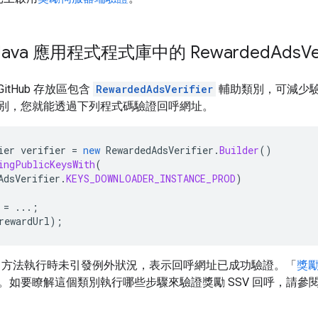
 Java 應用程式程式庫中的 Rewarded
Ads
Ve
GitHub 存放區包含
RewardedAdsVerifier
輔助類別，可減少驗
別，您就能透過下列程式碼驗證回呼網址。
ier
verifier
=
new
RewardedAdsVerifier
.
Builder
()
ingPublicKeysWith
(
AdsVerifier
.
KEYS_DOWNLOADER_INSTANCE_PROD
)
=
...;
rewardUrl
);
方法執行時未引發例外狀況，表示回呼網址已成功驗證。「
獎
。如要瞭解這個類別執行哪些步驟來驗證獎勵 SSV 回呼，請參