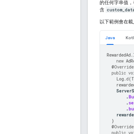
的任何字串值，都
含
custom_dat
以下範例會在載入
Java
Kotl
RewardedAd
.
new
AdR
@Override
public
vo
Log
.
d
(
T
rewarde
Server
.
Bu
.
se
.
bu
reward
}
@Override
public
vo