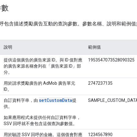
參數
呼包含描述獎勵廣告互動的查詢參數。參數名稱、說明和範例值
說明
範例值
提供這個廣告的廣告來源 ID。與 ID 值對應
1953547073528090325
的廣告來源名稱會列在「廣告來源 ID」
部
分。
用於請求獎勵廣告的 AdMob 廣告單元
2747237135
ID。
setCustomData
自訂資料字串，由
提
SAMPLE_CUSTOM_DATA
供。
如果應用程式未提供任何自訂資料字串，
SSV 回呼就不會包含這個查詢參數值。
用於驗證 SSV 回呼的金鑰。這個值會對應
1234567890