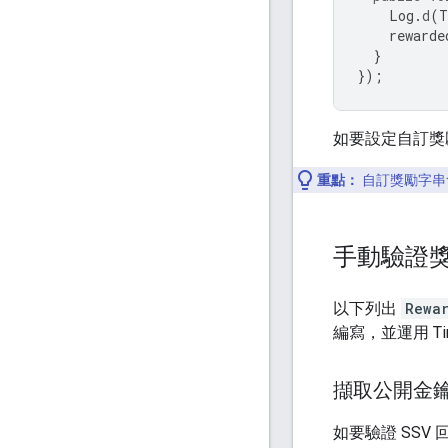
Log
.
d
(
T
rewarde
}
});
如要設定自訂獎
重點：
自訂獎勵字串
手動驗證獎
以下列出
Rewa
編寫，並運用 T
擷取公開金
如要驗證 SSV