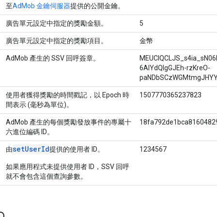
至
AdMob 金鑰伺服器
提供的公開金鑰。
廣告單元設定中指定的獎勵金額。
5
廣告單元設定中指定的獎勵項目。
金幣
AdMob 產生的 SSV 回呼簽章。
MEUCIQCLJS_s4ia_sN0
6AIYdQIgGJEh-rzKreO-
paNDbSCzWGMtmgJHYY
使用者獲得獎勵的時間戳記，以 Epoch 時
1507770365237823
間表示 (毫秒為單位)。
AdMob 產生的每個獎勵發放事件的專屬十
18fa792de1bca8160482
六進位編碼 ID。
setUserId
由
提供的使用者 ID。
1234567
如果應用程式未提供使用者 ID，SSV 回呼
就不會包含這個查詢參數。
D