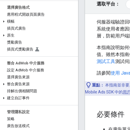
選取平台：
選擇廣告格式
應用程式開啟頁面廣告
伺服器端驗證回呼
橫幅
系統使用者應因
插頁式廣告
層，防範用戶端
原生
獎勵廣告
本指南說明如
插頁式獎勵廣告
值。雖然本指南
測試工具
測試伺
整合 Ad
Mob 中介服務
設定 Ad
Mob 中介服務
請參閱
使用 Java
選擇廣告來源
整合廣告來源
重點：
本指南並非要展
排解出價相關問題
Mobile Ads SDK 中的
用
建立自訂事件
管理隱私設定
必要條件
策略
廣告放送模式
在廣告單