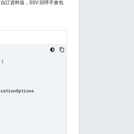
自訂資料值，SSV 回呼不會包
{
icationOptions