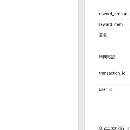
reward_amount
reward_item
簽名
時間戳記
transaction_id
user_id
廣告來源 I