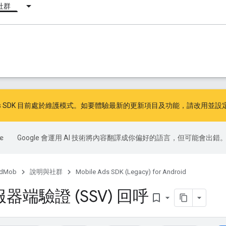
社群
ile Ads SDK 目前處於維護模式。如要體驗最新的更新項目及功能，請
改用
並
設定
Google 會運用 AI 技術將內容翻譯成你偏好的語言，但可能會出錯
dMob
說明與社群
Mobile Ads SDK (Legacy) for Android
器端驗證 (SSV) 回呼
bookmark_border