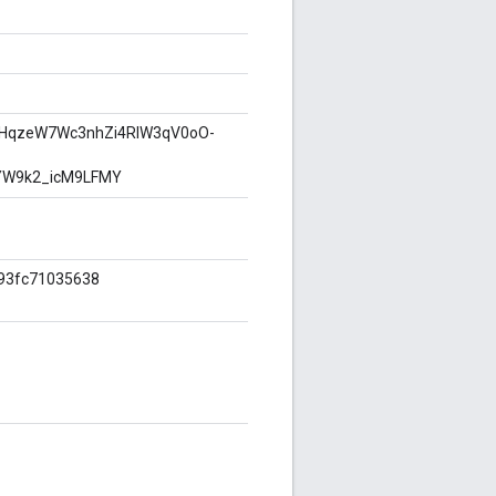
6HqzeW7Wc3nhZi4RlW3qV0oO-
W9k2_icM9LFMY
93fc71035638