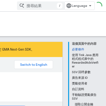
/
這個頁面中的內容
 GMA Next-Gen SDK
。
必要條件
使用 Tink Java 應用
程式程式庫中的
RewardedAdsVerifi
。
er
SSV 回呼參數
廣告來源 ID
獎勵使用者
自訂資料
手動驗證獎勵廣告
SSV
擷取公開金鑰