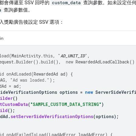
會傳遞至 SSV 回呼的
custom_data
查詢參數。如未設定任何
a
查詢參數值。
獎勵廣告後設定 SSV 選項：
in
load
(
MainActivity
.
this
,
"
AD_UNIT_ID
"
,
equest
.
Builder
().
build
(),
new
RewardedAdLoadCallback
()
id
onAdLoaded
(
RewardedAd
ad
)
{
AG
,
"Ad was loaded."
);
dAd
=
ad
;
SideVerificationOptions
options
=
new
ServerSideVerif
ilder
()
tCustomData
(
"SAMPLE_CUSTOM_DATA_STRING"
)
ild
();
edAd
.
setServerSideVerificationOptions
(
options
);
id
onAdFailedToLoad
(
LoadAdError
loadAdError
)
{