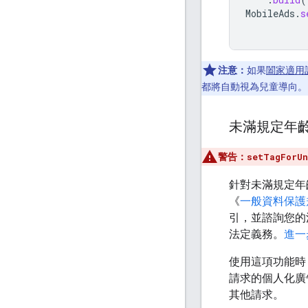
MobileAds
.
s
注意：
如果
闔家適用
都將自動視為兒童導向。
未滿規定年
警告：
setTagForUn
針對未滿規定年
《
一般資料保護
引，並諮詢您的
法定義務。
進一
使用這項功能時
請求的個人化廣
其他請求。