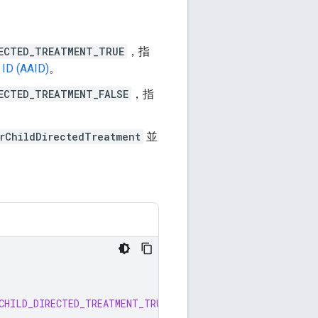
ECTED_TREATMENT_TRUE
，指
ID (AAID)
。
ECTED_TREATMENT_FALSE
，指
rChildDirectedTreatment
並
CHILD_DIRECTED_TREATMENT_TRUE
)