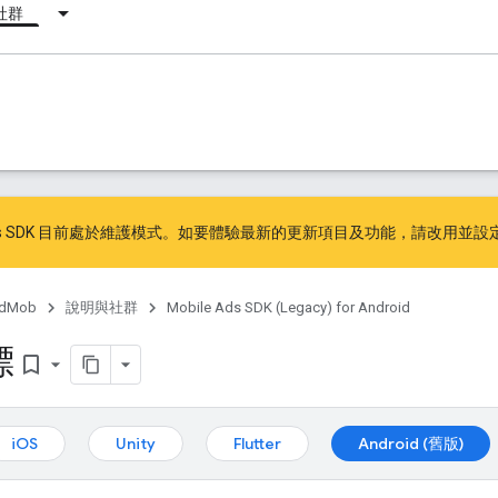
社群
ile Ads SDK 目前處於維護模式。如要體驗最新的更新項目及功能，請
改用
並
設定
dMob
說明與社群
Mobile Ads SDK (Legacy) for Android
標
bookmark_border
iOS
Unity
Flutter
Android (舊版)