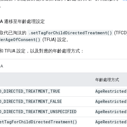
。
TFUA 遷移至年齡處理設定
取代已淘汰的
.setTagForChildDirectedTreatment()
(TFCD
derAgeOfConsent()
(TFUA) 設定。
D 和 TFUA 設定，以及對應的年齡處理方式：
UA
年齡處理方式
D
_
DIRECTED
_
TREATMENT
_
TRUE
Age
Restricted
D
_
DIRECTED
_
TREATMENT
_
FALSE
Age
Restricted
D
_
DIRECTED
_
TREATMENT
_
UNSPECIFIED
Age
Restricted
et
Tag
For
Child
Directed
Treatment(
)
Age
Restricted