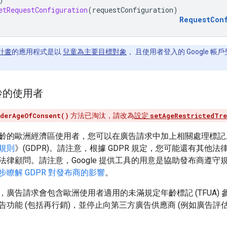
etRequestConfiguration
(
requestConfiguration
)
RequestCon
計畫
的應用程式是以
兒童為主要目標對象
， 且使用者登入的 Google 帳
齡的使用者
derAgeOfConsent()
方法已淘汰，請改為
設定
setAgeRestrictedTre
齡的歐洲經濟區使用者，您可以在廣告請求中加上相關處理標記
規則
》(GDPR)。請注意，根據 GDPR 規定，您可能還有其他
法律顧問。請注意，Google 提供工具的用意是協助發布商遵
步瞭解 GDPR 對發布商的影響
。
，廣告請求會包含歐洲使用者適用的未滿規定年齡標記 (TFUA)
告功能 (包括再行銷)，並停止向第三方廣告供應商 (例如廣告評