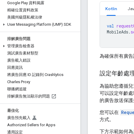
Google Play 資料揭露
Kotlin
Ja
精確位置資料政策
美國州級隱私權法律
User Messaging Platform (UMP) SDK
val
request
MobileAds
.
s
排解廣告問題
管理廣告檢查器
測試廣告素材類型
為確保所有廣告
廣告載入錯誤
回應資訊
設定年齡處
將廣告回應 ID 記錄到 Crashlytics
Charles Proxy
為協助您遵循兒
聯播網追蹤
可以設定年齡處
排解廣告無法顯示的問題
的廣告放送保護
最佳化
您可以在
Requ
廣告預先載入
方式。
Authorized Sellers for Apps
下方示範如何為
通用設定