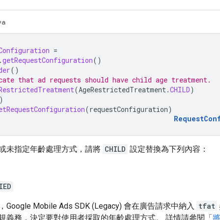
va
Configuration
=
.
getRequestConfiguration
()
der
()
cate that ad requests should have child age treatment.
RestrictedTreatment
(
AgeRestrictedTreatment
.
CHILD
)
)
etRequestConfiguration
(
requestConfiguration
)
RequestCon
或未指定年齡處理方式，請將
CHILD
設定替換為下列內容：
IED
，
Google Mobile Ads SDK (Legacy)
會在廣告請求中納入
tfat
規義務，決定要對使用者採取的年齡處理方式。 詳情請參閱「