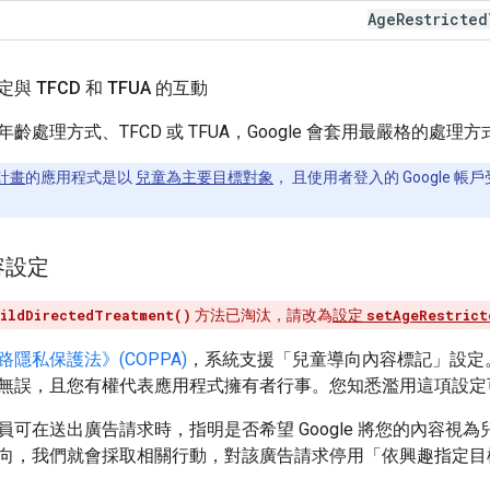
Age
Restricted
 TFCD 和 TFUA 的互動
齡處理方式、TFCD 或 TFUA，Google 會套用最嚴格的處理方
計畫
的應用程式是以
兒童為主要目標對象
， 且使用者登入的 Google 帳
容設定
ildDirectedTreatment()
方法已淘汰，請改為
設定
setAgeRestrict
隱私保護法》(COPPA)
，系統支援「兒童導向內容標記」設定
無誤，且您有權代表應用程式擁有者行事。您知悉濫用這項設定可能導
可在送出廣告請求時，指明是否希望 Google 將您的內容視為兒童
向，我們就會採取相關行動，對該廣告請求停用「依興趣指定目標對