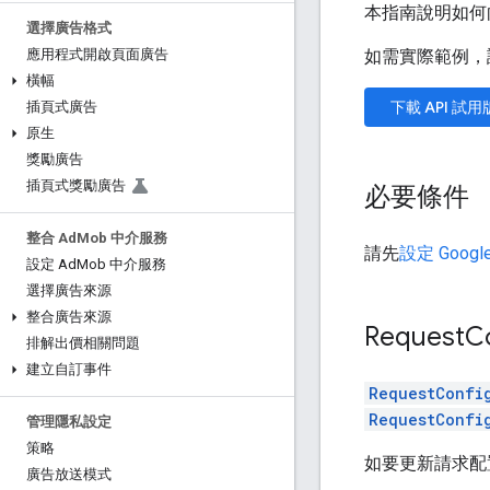
本指南說明如何向 G
選擇廣告格式
如需實際範例，請下
應用程式開啟頁面廣告
橫幅
下載 API 試用
插頁式廣告
原生
獎勵廣告
插頁式獎勵廣告
必要條件
整合 Ad
Mob 中介服務
請先
設定
Google
設定 Ad
Mob 中介服務
選擇廣告來源
整合廣告來源
Request
C
排解出價相關問題
建立自訂事件
RequestConfi
RequestConfi
管理隱私設定
策略
如要更新請求配
廣告放送模式