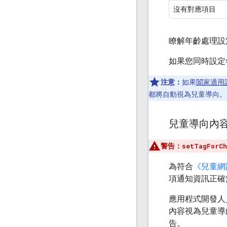
沒有對應項目
瞭解年齡處理設定與
如果您同時設定年
注意：
如果
闔家適用
都將自動視為兒童導向。
兒童導向內
警告：
setTagForCh
為符合
《兒童網路
項通知資訊正確
應用程式開發人員
內容視為兒童導
告。