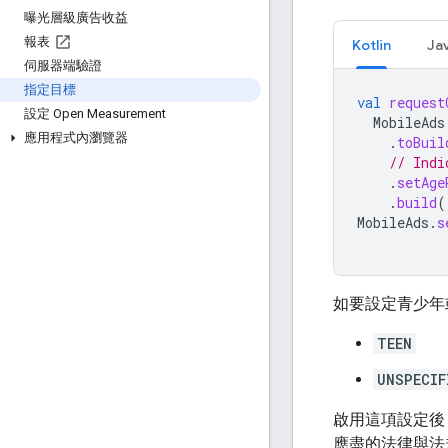
曝光層級廣告收益
報表
Kotlin
Ja
伺服器端驗證
指定目標
val
request
設定 Open Measurement
MobileAds
應用程式內瀏覽器
.
toBuil
// Indi
.
setAge
.
build
(
MobileAds
.
s
如要設定青少年
TEEN
UNSPECIF
啟用這項設定後
應盡的法律與法