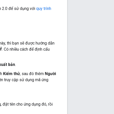
h 2.0 để sử dụng với
quy trình
này, thì bạn sẽ được hướng dẫn
Ý
. Có nhiều cách để định cấu
xuất bản
.
nh
Kiểm thử
, sau đó thêm
Người
ền truy cập sử dụng mã ứng
, đặt tên cho ứng dụng đó, rồi