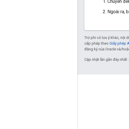
Chuyển đ
Ngoài ra, 
Trừ phi có lưu ý khác, nội
cấp phép theo
Giấy phép 
đăng ký của Oracle và/hoặc 
Cập nhật lần gần đây nhất:
Thông tin sản phẩm
Hạn mức sử dụng
Mức giá
Điều khoản dịch vụ