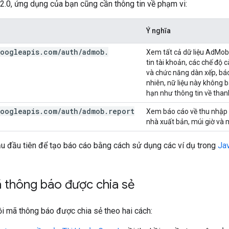
.0, ứng dụng của bạn cũng cần thông tin về phạm vi:
Ý nghĩa
oogleapis
.
com
/
auth
/
admob
.
Xem tất cả dữ liệu AdMob
tin tài khoản, các chế độ
và chức năng dàn xếp, báo
nhiên, nữ liệu này không
hạn như thông tin về thanh
oogleapis
.
com
/
auth
/
admob
.
report
Xem báo cáo về thu nhập
nhà xuất bản, múi giờ và m
ầu đầu tiên để tạo báo cáo bằng cách sử dụng các ví dụ trong
Ja
 thông báo được chia sẻ
ồi mã thông báo được chia sẻ theo hai cách: