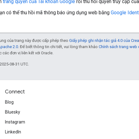
ến
trang quyền của Tài khoản Google
rồi thu hồi quyền truy cập của
bạn có thể thu hồi mã thông báo ứng dụng web bằng
Google Ident
 dung của trang này được cấp phép theo
Giấy phép ghi nhận tác giả 4.0 của Cr
Apache 2.0
. Để biết thông tin chi tiết, vui lòng tham khảo
Chính sách trang web
các đơn vị liên kết với Oracle.
 2025-08-31 UTC.
Connect
Blog
Bluesky
Instagram
LinkedIn