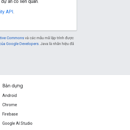
 dự án có liên quan.
ity API
.
eative Commons
và các mẫu mã lập trình được
 của Google Developers
. Java là nhãn hiệu đã
Bản dựng
Android
Chrome
Firebase
Google AI Studio