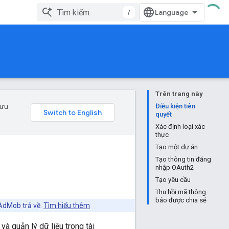
/
Trên trang này
 ưu
Điều kiện tiên
quyết
Xác định loại xác
thực
Tạo một dự án
Tạo thông tin đăng
nhập OAuth2
Tạo yêu cầu
Thu hồi mã thông
báo được chia sẻ
 AdMob trả về.
Tìm hiểu thêm
 quản lý dữ liệu trong tài