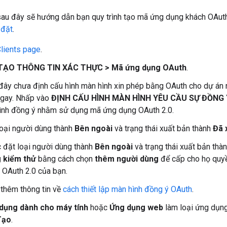
au đây sẽ hướng dẫn bạn quy trình tạo mã ứng dụng khách OAut
 đặt
.
lients page
.
TẠO THÔNG TIN XÁC THỰC > Mã ứng dụng OAuth
.
đây chưa định cấu hình màn hình xin phép bằng OAuth cho dự án 
ngay. Nhấp vào
ĐỊNH CẤU HÌNH MÀN HÌNH YÊU CẦU SỰ ĐỒNG 
ình đồng ý nhằm sử dụng mã ứng dụng OAuth 2.0.
loại người dùng thành
Bên ngoài
và trạng thái xuất bản thành
Đã 
 đặt loại người dùng thành
Bên ngoài
và trạng thái xuất bản thà
 kiểm thử
bằng cách chọn
thêm người dùng
để cấp cho họ quy
 OAuth 2.0 của bạn.
thêm thông tin về
cách thiết lập màn hình đồng ý OAuth
.
dụng dành cho máy tính
hoặc
Ứng dụng web
làm loại ứng dụng
Tạo
.