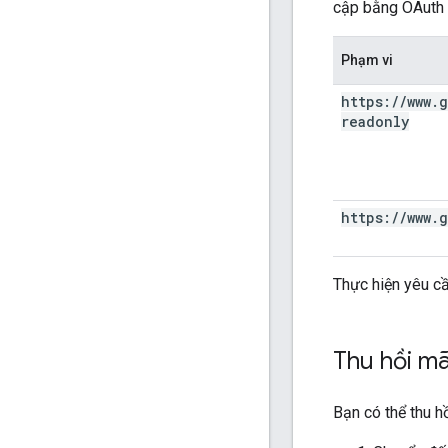
cập bằng OAuth 2
Phạm vi
https:
/
/
www
.
g
readonly
https:
/
/
www
.
g
Thực hiện yêu c
Thu hồi mã
Bạn có thể thu h