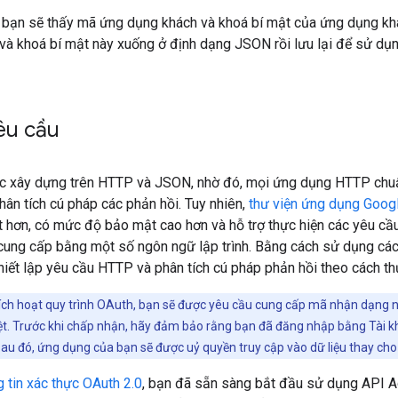
, bạn sẽ thấy mã ứng dụng khách và khoá bí mật của ứng dụng khá
và khoá bí mật này xuống ở định dạng JSON rồi lưu lại để sử dụn
êu cầu
xây dựng trên HTTP và JSON, nhờ đó, mọi ứng dụng HTTP chuẩn
n tích cú pháp các phản hồi. Tuy nhiên,
thư viện ứng dụng Goog
 hơn, có mức độ bảo mật cao hơn và hỗ trợ thực hiện các yêu cầ
ung cấp bằng một số ngôn ngữ lập trình. Bằng cách sử dụng các t
hiết lập yêu cầu HTTP và phân tích cú pháp phản hồi theo cách th
kích hoạt quy trình OAuth, bạn sẽ được yêu cầu cung cấp mã nhận dạng 
ệt. Trước khi chấp nhận, hãy đảm bảo rằng bạn đã đăng nhập bằng Tài k
u đó, ứng dụng của bạn sẽ được uỷ quyền truy cập vào dữ liệu thay cho
g tin xác thực OAuth 2.0
, bạn đã sẵn sàng bắt đầu sử dụng API A