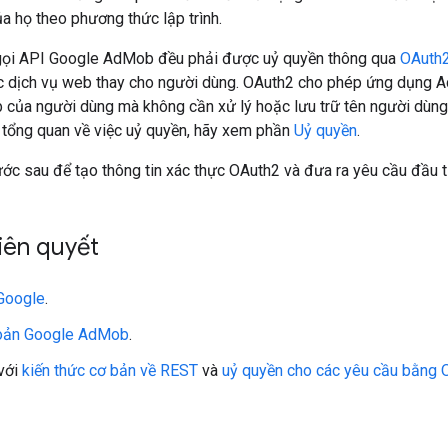
 họ theo phương thức lập trình.
 gọi API Google AdMob đều phải được uỷ quyền thông qua
OAuth
ác dịch vụ web thay cho người dùng. OAuth2 cho phép ứng dụng 
 của người dùng mà không cần xử lý hoặc lưu trữ tên người dùn
n tổng quan về việc uỷ quyền, hãy xem phần
Uỷ quyền
.
ớc sau để tạo thông tin xác thực OAuth2 và đưa ra yêu cầu đầu t
tiên quyết
Google
.
hoản Google AdMob
.
với
kiến thức cơ bản về REST
và
uỷ quyền cho các yêu cầu bằng 