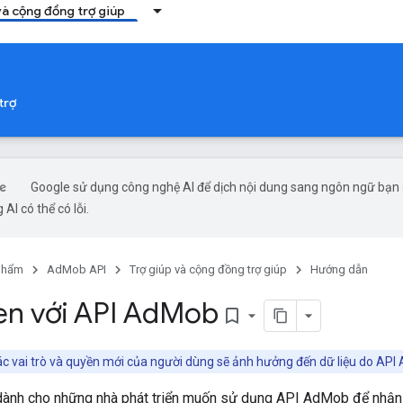
và cộng đồng trợ giúp
trợ
Google sử dụng công nghệ AI để dịch nội dung sang ngôn ngữ bạn
 AI có thể có lỗi.
phẩm
AdMob API
Trợ giúp và cộng đồng trợ giúp
Hướng dẫn
n với API Ad
Mob
bookmark_border
c vai trò và quyền mới của người dùng sẽ ảnh hưởng đến dữ liệu do API
ành cho những nhà phát triển muốn sử dụng API AdMob để nhận và