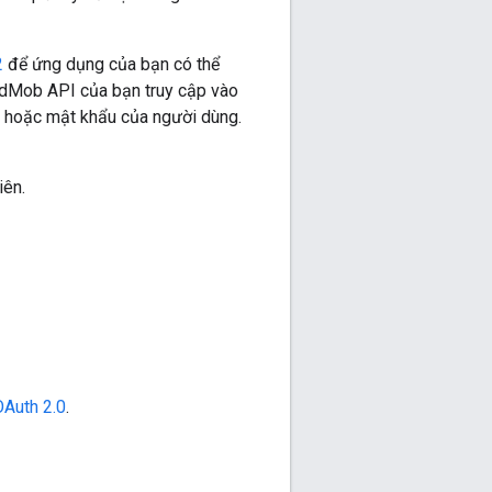
2
để ứng dụng của bạn có thể
AdMob API của bạn truy cập vào
g hoặc mật khẩu của người dùng.
iên.
OAuth 2.0
.