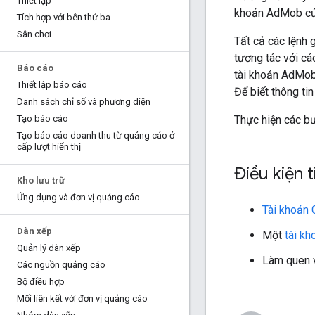
Thiết lập
khoản AdMob của
Tích hợp với bên thứ ba
Sân chơi
Tất cả các lệnh
tương tác với c
Báo cáo
tài khoản AdMob
Thiết lập báo cáo
Để biết thông ti
Danh sách chỉ số và phương diện
Thực hiện các bư
Tạo báo cáo
Tạo báo cáo doanh thu từ quảng cáo ở
cấp lượt hiển thị
Điều kiện 
Kho lưu trữ
Ứng dụng và đơn vị quảng cáo
Tài khoản 
Dàn xếp
Một
tài k
Quản lý dàn xếp
Làm quen 
Các nguồn quảng cáo
Bộ điều hợp
Mối liên kết với đơn vị quảng cáo