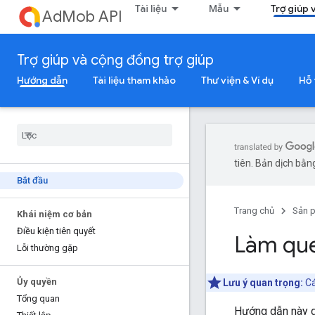
Tài liệu
Mẫu
Trợ giúp 
AdMob API
Trợ giúp và cộng đồng trợ giúp
Hướng dẫn
Tài liệu tham khảo
Thư viện & Ví dụ
Hỗ 
tiên. Bản dịch bằng
Bắt đầu
Trang chủ
Sản 
Khái niệm cơ bản
Điều kiện tiên quyết
Làm que
Lỗi thường gặp
Ủy quyền
Lưu ý quan trọng:
Cá
Tổng quan
Hướng dẫn này d