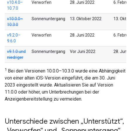
v10.4.0–
Verworfen
28. Juni 2022
6. Februa
10.7.0
v10.0.0–
Sonnenuntergang
13. Oktober 2022
13. Okto
10.3.0
v9.2.0–
Verworfen
28. Juni 2022
6. Februa
9.6.0
v9.1.0 und
Sonnenuntergang
Vor Juni 2022
28. Juni 
niedriger
1
Bei den Versionen 10.0.0–10.3.0 wurde eine Abhängigkeit
von einer alten iOS-Version eingeführt, die am 30. Juni
2023 eingestellt wurde. Aktualisieren Sie auf Version
11.0.0 oder höher, um Unterbrechungen bei der
Anzeigenbereitstellung zu vermeiden.
Unterschiede zwischen „Unterstützt“
,
„Verworfen“ und „Sonnenuntergang“