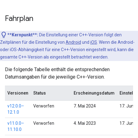
Fahrplan
**Kernpunkt**:
Die Einstellung einer C++-Version folgt den
Zeitplänen für die Einstellung von
Android
und
iOS
. Wenn die Android-
oder iOS-Abhängigkeit für eine C++-Version eingestellt wird, kann die
gesamte C++-Version als eingestellt betrachtet werden.
Die folgende Tabelle enthält die entsprechenden
Datumsangaben für die jeweilige C++-Version.
Versionen
Status
Erscheinungsdatum
Einstell
v12.0.0–
Verworfen
7. Mai 2024
17. Juni 
12.1.0
v11.0.0–
Verworfen
4. Mai 2023
17. Juni 
11.10.0