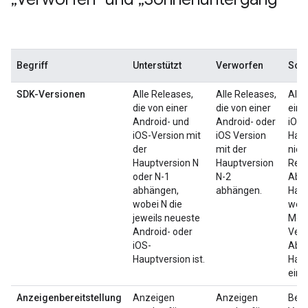
Begriff
Unterstützt
Verworfen
Son
SDK-Versionen
Alle Releases,
Alle Releases,
Alle
die von einer
die von einer
eine
Android- und
Android- oder
iOS-
iOS-Version mit
iOS Version
Haup
der
mit der
nied
Hauptversion N
Hauptversion
Rele
oder N-1
N-2
Abhä
abhängen,
abhängen.
Haup
wobei N die
werd
jeweils neueste
Mona
Android- oder
Verö
iOS-
Abhä
Hauptversion ist.
Haup
einge
Anzeigenbereitstellung
Anzeigen
Anzeigen
Bei 