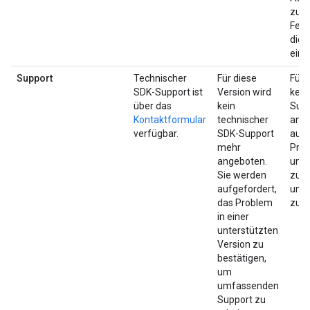
zurü
Fehl
dies
eing
Support
Technischer
Für diese
Für 
SDK-Support ist
Version wird
kein
über das
kein
Sup
Kontaktformular
technischer
ange
verfügbar.
SDK-Support
aufg
mehr
Prob
angeboten.
unte
Sie werden
zu b
aufgefordert,
umf
das Problem
zu e
in einer
unterstützten
Version zu
bestätigen,
um
umfassenden
Support zu