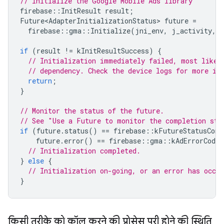
// Initialize the Google Mobile Ads library
firebase
::
InitResult
result
;
Future<AdapterInitializationStatus>
future
=
firebase
::
gma
::
Initialize
(
jni_env
,
j_activity
,
if
(
result
!=
kInitResultSuccess
)
{
// Initialization immediately failed, most likel
// dependency. Check the device logs for more in
return
;
}
// Monitor the status of the future.
// See "Use a Future to monitor the completion sta
if
(
future
.
status
()
==
firebase
::
kFutureStatusComp
future
.
error
()
==
firebase
::
gma
::
kAdErrorCodeN
// Initialization completed.
}
else
{
// Initialization on-going, or an error has occur
}
किसी तरीके को कॉल करने की प्रोसेस पूरी होने की स्थिति