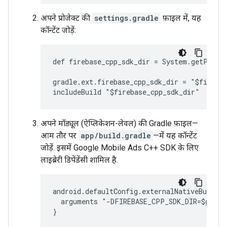
अपने प्रोजेक्ट की
settings.gradle
फ़ाइल में, यह
कॉन्टेंट जोड़ें:
def firebase_cpp_sdk_dir = System.getProper
gradle.ext.firebase_cpp_sdk_dir = "$firebas
अपने मॉड्यूल (ऐप्लिकेशन-लेवल) की Gradle फ़ाइल—
आम तौर पर
app/build.gradle
—में यह कॉन्टेंट
जोड़ें. इसमें Google Mobile Ads C++ SDK के लिए
लाइब्रेरी डिपेंडेंसी शामिल है.
android.defaultConfig.externalNativeBuild.c
  arguments "-DFIREBASE_CPP_SDK_DIR=$gradle
}
