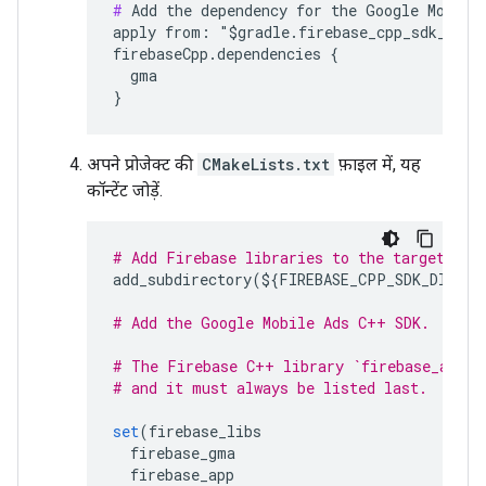
#
 Add the dependency for the Google Mobile 
apply from: "$gradle.firebase_cpp_sdk_dir/A
firebaseCpp.dependencies {

  gma

अपने प्रोजेक्ट की
CMakeLists.txt
फ़ाइल में, यह
कॉन्टेंट जोड़ें.
# Add Firebase libraries to the target usi
add_subdirectory
(
$
{
FIREBASE_CPP_SDK_DIR
}
b
# Add the Google Mobile Ads C++ SDK.
# The Firebase C++ library `firebase_app` 
# and it must always be listed last.
set
(
firebase_libs
firebase_gma
firebase_app