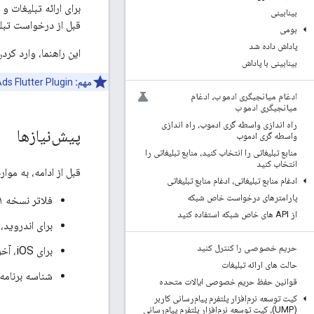
برای ارائه تبلیغات 
بینابینی
قبل از درخواست تبل
بومی
پاداش داده شد
این راهنما، وارد کردن
بینابینی با پاداش
مهم:
ds Flutter Plugin
ادغام میانجیگری ادموب، ادغام
میانجیگری ادموب
راه اندازی واسطه گری ادموب، راه اندازی
پیش‌نیازها
واسطه گری ادموب
منابع تبلیغاتی را انتخاب کنید، منابع تبلیغاتی را
انتخاب کنید
قبل از ادامه، به موارد
ادغام منابع تبلیغاتی، ادغام منابع تبلیغاتی
پارامترهای درخواست خاص شبکه
فلاتر نسخه ۳.۳۸.۱ یا بالاتر.
از API های خاص شبکه استفاده کنید
برای اندروید،
حریم خصوصی را کنترل کنید
برای iOS، آخرین نسخه Xcode با ابزارهای خط فرمان فعال. برای جزئیات بیشتر،
حالت های ارائه تبلیغات
شناسه برنامه AdMob. برای جزئیات بیشتر، 
قوانین حفظ حریم خصوصی ایالات متحده
کیت توسعه نرم‌افزار پلتفرم پیام‌رسانی کاربر
(UMP)، کیت توسعه نرم‌افزار پلتفرم پیام‌رسانی