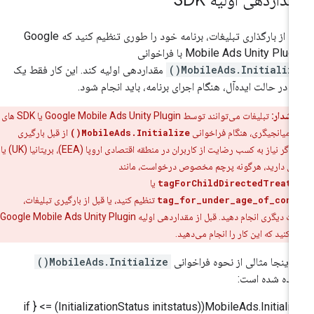
ل از بارگذاری تبلیغات، برنامه خود را طوری تنظیم کنید که
Google
Mobile Ads Unity Plug
با فراخوانی
MobileAds.Initialize(
مقداردهی اولیه کند. این کار فقط یک
ر، در حالت ایده‌آل، هنگام اجرای برنامه، باید انجام شود.
هشدار:
تبلیغات می‌توانند توسط
Google Mobile Ads Unity Plugin
یا SDK های
میانجیگری، هنگام فراخوانی
MobileAds.Initialize()
از قبل بارگیری
شوند. اگر نیاز به کسب رضایت از کاربران در منطقه اقتصادی اروپا (EEA)، بریتانیا (UK) یا
س دارید، هرگونه پرچم مخصوص درخواست، مانند
tagForChildDirectedTreat
یا
tag_for_under_age_of_cons
تنظیم کنید، یا قبل از بارگیری تبلیغات،
ات دیگری انجام دهید. قبل از مقداردهی اولیه
Google Mobile Ads Unity Plugin
ید کنید که این کار را انجام می‌دهید.
 اینجا مثالی از نحوه فراخوانی
MobileAds.Initialize()
رده شده است:
MobileAds.Initialize((InitializationStatus initstatus) => { if