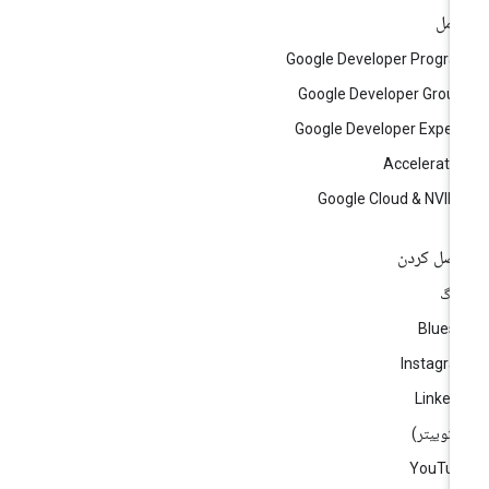
امل
Google Developer Progr
Google Developer Grou
Google Developer Exper
Accelerato
Google Cloud & NVID
صل کردن
لاگ
Blues
Instagr
Linked
)
YouTub