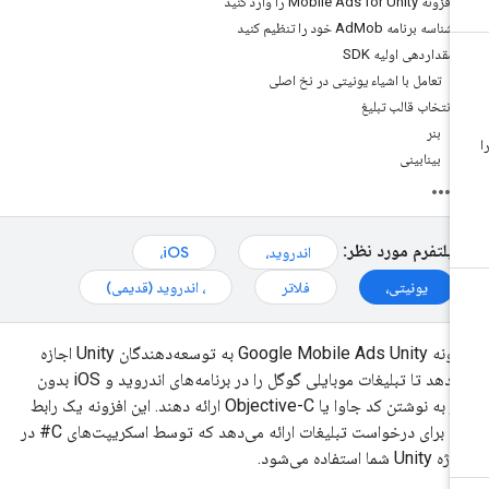
افزونه Mobile Ads for Unity را وارد کنید
شناسه برنامه AdMob خود را تنظیم کنید
مقداردهی اولیه SDK
تعامل با اشیاء یونیتی در نخ اصلی
انتخاب قالب تبلیغ
بنر
بینابینی
پلتفرم مورد نظر:
اندروید،
iOS،
یونیتی،
فلاتر
، اندروید (قدیمی)
افزونه Google Mobile Ads Unity به توسعه‌دهندگان Unity اجازه
می‌دهد تا تبلیغات موبایلی گوگل را در برنامه‌های اندروید و iOS بدون
نیاز به نوشتن کد جاوا یا Objective-C ارائه دهند. این افزونه یک رابط
C# برای درخواست تبلیغات ارائه می‌دهد که توسط اسکریپت‌های C# در
Unit شما استفاده می‌شود.