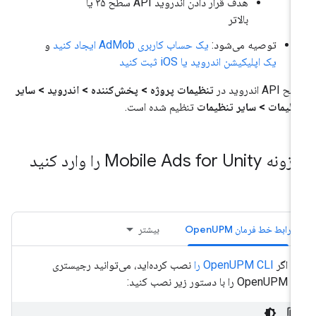
هدف قرار دادن اندروید API سطح ۳۵ یا
بالاتر
توصیه می‌شود:
یک حساب کاربری AdMob ایجاد کنید
و
یک اپلیکیشن اندروید یا iOS ثبت کنید
AP اندروید در
تنظیمات پروژه > پخش‌کننده > اندروید > سایر
ظیمات > سایر تنظیمات
تنظیم شده است.
 Mobile Ads for Unity را وارد کنید
رابط خط فرمان OpenUPM
بیشتر
اگر
OpenUPM CLI را
نصب کرده‌اید، می‌توانید رجیستری
OpenUPM را با دستور زیر نصب کنید: