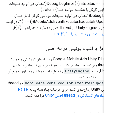
(initstatus == null) { Debug.LogError("مقداردهی اولیه تبلیغات
موبایلی گوگل با شکست مواجه شد."); return; }
Debug.Log("مقداردهی اولیه تبلیغات موبایلی گوگل کامل شد.");
MobileAdsEventExecutor.ExecuteInUpdate(() => { // در اینجا
UnityEngi در thread اصلی تعامل داشته باشید. }); });
ترل‌کننده تبلیغات موبایلی گوگل.cs
امل با اشیاء یونیتی در نخ اصلی
Google Mobile Ads Unity Plug
رویدادهای تبلیغاتی را در یک
thread پس‌زمینه ایجاد می‌کند. اگر فراخوانی‌های تبلیغاتی با اشیاء
Un، مانند
UnityEngine
، تعامل داشته باشند، به طور صریح آن
ر را با استفاده از متد
MobileAdsEventExecutor.ExecuteInUpdat
در thread
ان‌بندی کنید. برای جزئیات پیاده‌سازی، به
Raise
دادهای تبلیغاتی در thread اصلی Unity
مراجعه کنید.