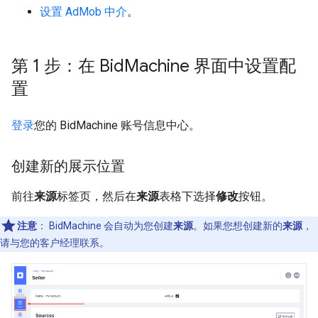
设置 AdMob 中介
。
第 1 步：在 Bid
Machine 界面中设置配
置
登录
您的 BidMachine 账号信息中心。
创建新的展示位置
前往
来源
标签页，然后在
来源
表格下选择
修改
按钮。
注意
：
BidMachine 会自动为您创建
来源
。如果您想创建新的
来源
，
请与您的客户经理联系。