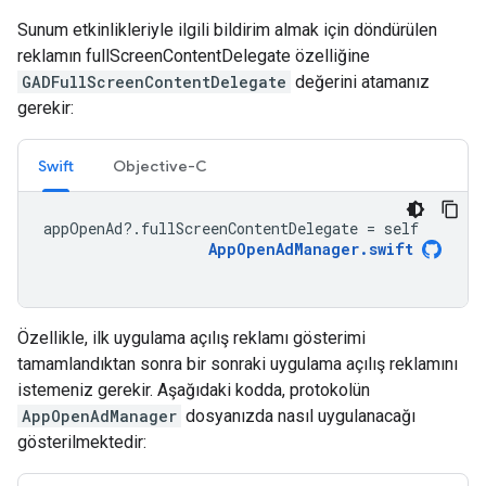
Sunum etkinlikleriyle ilgili bildirim almak için döndürülen
reklamın fullScreenContentDelegate özelliğine
GADFullScreenContentDelegate
değerini atamanız
gerekir:
Swift
Objective-C
appOpenAd
?.
fullScreenContentDelegate
=
self
AppOpenAdManager
.
swift
Özellikle, ilk uygulama açılış reklamı gösterimi
tamamlandıktan sonra bir sonraki uygulama açılış reklamını
istemeniz gerekir. Aşağıdaki kodda, protokolün
AppOpenAdManager
dosyanızda nasıl uygulanacağı
gösterilmektedir: