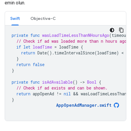
emin olun.
Swift
Objective-C
private
func
wasLoadTimeLessThanNHoursAgo
(
timeoutI
// Check if ad was loaded more than n hours ago.
if
let
loadTime
=
loadTime
{
return
Date
().
timeIntervalSince
(
loadTime
)
 < 
ti
}
return
false
}
private
func
isAdAvailable
()
-
>
Bool
{
// Check if ad exists and can be shown.
return
appOpenAd
!=
nil
 && 
wasLoadTimeLessThanNH
}
AppOpenAdManager
.
swift