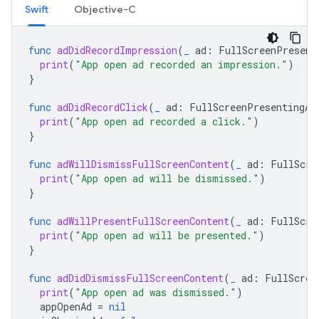
Swift
Objective-C
func
adDidRecordImpression
(
_
ad
:
FullScreenPresent
print
(
"App open ad recorded an impression."
)
}
func
adDidRecordClick
(
_
ad
:
FullScreenPresentingAd
print
(
"App open ad recorded a click."
)
}
func
adWillDismissFullScreenContent
(
_
ad
:
FullScre
print
(
"App open ad will be dismissed."
)
}
func
adWillPresentFullScreenContent
(
_
ad
:
FullScre
print
(
"App open ad will be presented."
)
}
func
adDidDismissFullScreenContent
(
_
ad
:
FullScree
print
(
"App open ad was dismissed."
)
appOpenAd
=
nil