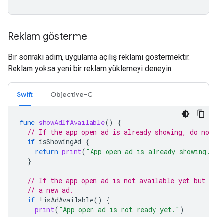
Reklam gösterme
Bir sonraki adım, uygulama açılış reklamı göstermektir.
Reklam yoksa yeni bir reklam yüklemeyi deneyin.
Swift
Objective-C
func
showAdIfAvailable
()
{
// If the app open ad is already showing, do not 
if
isShowingAd
{
return
print
(
"App open ad is already showing."
}
// If the app open ad is not available yet but is
// a new ad.
if
!
isAdAvailable
()
{
print
(
"App open ad is not ready yet."
)