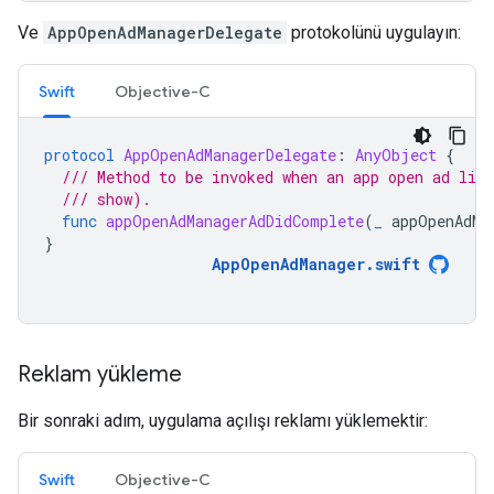
Ve
AppOpenAdManagerDelegate
protokolünü uygulayın:
Swift
Objective-C
protocol
AppOpenAdManagerDelegate
:
AnyObject
{
/// Method to be invoked when an app open ad lif
/// show).
func
appOpenAdManagerAdDidComplete
(
_
appOpenAdMa
}
AppOpenAdManager
.
swift
Reklam yükleme
Bir sonraki adım, uygulama açılışı reklamı yüklemektir:
Swift
Objective-C