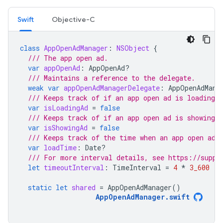
Swift
Objective-C
class
AppOpenAdManager
:
NSObject
{
/// The app open ad.
var
appOpenAd
:
AppOpenAd
?
/// Maintains a reference to the delegate.
weak
var
appOpenAdManagerDelegate
:
AppOpenAdMana
/// Keeps track of if an app open ad is loading.
var
isLoadingAd
=
false
/// Keeps track of if an app open ad is showing.
var
isShowingAd
=
false
/// Keeps track of the time when an app open ad 
var
loadTime
:
Date
?
/// For more interval details, see https://suppo
let
timeoutInterval
:
TimeInterval
=
4
*
3_600
static
let
shared
=
AppOpenAdManager
()
AppOpenAdManager
.
swift