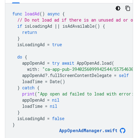
func
loadAd
()
async
{
// Do not load ad if there is an unused ad or one
if
isLoadingAd
||
isAdAvailable
()
{
return
}
isLoadingAd
=
true
do
{
appOpenAd
=
try
await
AppOpenAd
.
load
(
with
:
"ca-app-pub-3940256099942544/557546302
appOpenAd
?.
fullScreenContentDelegate
=
self
loadTime
=
Date
()
}
catch
{
print
(
"App open ad failed to load with error: 
appOpenAd
=
nil
loadTime
=
nil
}
isLoadingAd
=
false
}
AppOpenAdManager
.
swift