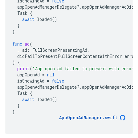
isShowingAd
=
false
appOpenAdManagerDelegate
?.
appOpenAdManagerAdDidC
Task
{
await
loadAd
()
}
}
func
ad
(
_
ad
:
FullScreenPresentingAd
,
didFailToPresentFullScreenContentWithError
error
)
{
print
(
"App open ad failed to present with error:
appOpenAd
=
nil
isShowingAd
=
false
appOpenAdManagerDelegate
?.
appOpenAdManagerAdDidC
Task
{
await
loadAd
()
}
}
AppOpenAdManager
.
swift