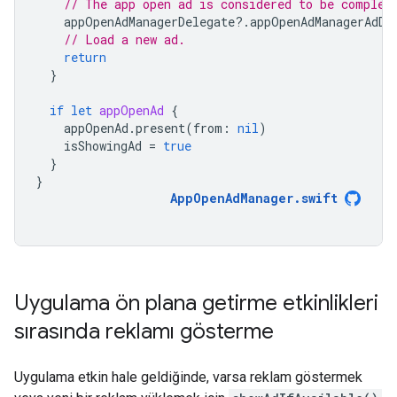
// The app open ad is considered to be complet
appOpenAdManagerDelegate
?.
appOpenAdManagerAdDi
// Load a new ad.
return
}
if
let
appOpenAd
{
appOpenAd
.
present
(
from
:
nil
)
isShowingAd
=
true
}
}
AppOpenAdManager
.
swift
Uygulama ön plana getirme etkinlikleri
sırasında reklamı gösterme
Uygulama etkin hale geldiğinde, varsa reklam göstermek