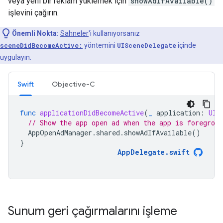
veya yeni bir reklam yüklemek için
showAdIfAvailable()
işlevini çağırın.
Önemli Nokta:
Sahneler
'i kullanıyorsanız
sceneDidBecomeActive:
yöntemini
UISceneDelegate
içinde
uygulayın.
Swift
Objective-C
func
applicationDidBecomeActive
(
_
application
:
UIA
// Show the app open ad when the app is foregroun
AppOpenAdManager
.
shared
.
showAdIfAvailable
()
}
AppDelegate
.
swift
Sunum geri çağırmalarını işleme