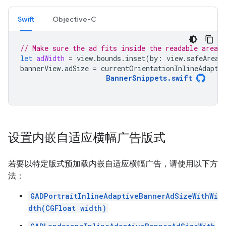
Swift
Objective-C
// Make sure the ad fits inside the readable area.
let
adWidth
=
view
.
bounds
.
inset
(
by
:
view
.
safeAreaI
bannerView
.
adSize
=
currentOrientationInlineAdapti
BannerSnippets
.
swift
设置内嵌自适应横幅广告版式
若要以特定版式预加载内嵌自适应横幅广告，请使用以下方
法：
GADPortraitInlineAdaptiveBannerAdSizeWithWi
dth(CGFloat width)