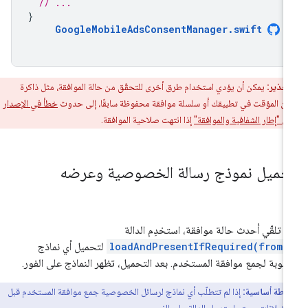
// ...
}
GoogleMobileAdsConsentManager
.
swift
تحذير:
يمكن أن يؤدي استخدام طرق أخرى للتحقّق من حالة الموافقة، مثل ذاكرة
ين المؤقت في تطبيقك أو سلسلة موافقة محفوظة سابقًا، إلى حدوث
خطأ في الإصدار
إذا انتهت صلاحية الموافقة.
حميل نموذج رسالة الخصوصية وعرضه
د تلقّي أحدث حالة موافقة، استخدِم الدالة
loadAndPresentIfRequired(from:
لتحميل أي نماذج
لوبة لجمع موافقة المستخدم. بعد التحميل، تظهر النماذج على الفور.
نقطة أساسية:
إذا لم تتطلّب أي نماذج لرسائل الخصوصية جمع موافقة المستخدم قبل