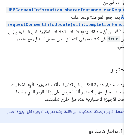
ناء التحقّق من
UMPConsentInformation.sharedInstance.canReques
Ad
بعد جمع الموافقة وبعد طلب
requestConsentInfoUpdate(with:completionHandle
:
، تأكَّد من أنّ منطقك يمنع طلبات الإعلانات المكرّرة التي قد تؤدي إلى
رض
true
في كلتا عمليتَي التحقّق. على سبيل المثال، مع متغيّر
طقي.
لاختبار
ا أردت اختبار عملية التكامل في تطبيقك أثناء تطويره، اتّبِع الخطوات
تالية لتسجيل جهاز الاختبار آليًا. احرص على إزالة الرمز الذي يضبط
رّفات الأجهزة الاختبارية هذه قبل طرح تطبيقك.
ملاحظة:
لا يلزم إضافة المحاكيات إلى قائمة أرقام تعريف الأجهزة لأنّها أجهزة اختبار
ا.
تواصل هاتفيًا مع