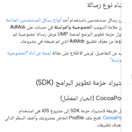
نشاء نوع رسالة
شئ رسائل مستخدمين باستخدام أحد
أنواع رسائل المستخدمين المتاحة
ن علامة التبويب
الخصوصية والمراسلة
في حسابك على AdMob.
تحاول حزمة تطوير البرامج لمنصة UMP عرض رسالة خصوصية تم
اؤها من معرّف تطبيق AdMob الذي تم ضبطه في مشروعك.
زيد من التفاصيل، يُرجى الاطّلاع على مقالة
لمحة عن أداة "الخصوصية
لمراسلة"
.
ستيراد حزمة تطوير البرامج (SDK)
 (الخيار المفضّل)
Cocoa
ل طريقة لاستيراد حزمة SDK إلى مشروع iOS هي استخدام
CocoaPod
. افتح ملف Podfile الخاص بمشروعك وأضِف السطر التالي
ى هدف تطبيقك: