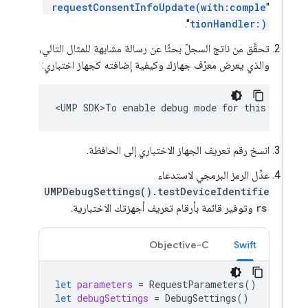
requestConsentInfoUpdate(with:comple
"
".
tionHandler:)
تحقَّق من ناتج السجلّ بحثًا عن رسالة مشابهة للمثال التالي،
والذي يعرض معرّف جهازك وكيفية إضافته كجهاز اختباري:
انسخ رقم تعريف الجهاز الاختباري إلى الحافظة.
عدِّل الرمز البرمجي لاستدعاء
UMPDebugSettings().testDeviceIdentifie
rs
وتوفير قائمة بأرقام تعريف أجهزتك الاختبارية.
Objective-C
Swift
let
parameters
=
RequestParameters
()
let
debugSettings
=
DebugSettings
()