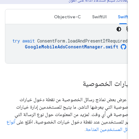
لإعلانات، سيتم استدعاء الدالة على الفور.
Objective-C
SwiftUI
Swift
try
await
ConsentForm
.
loadAndPresentIfRequired
(
GoogleMobileAdsConsentManager
.
swift
يارات الخصوصية
م عرض بعض نماذج رسائل الخصوصية من نقطة دخول خيارات
خصوصية التي يعرضها الناشر، ما يتيح للمستخدمين إدارة خيارات
خصوصية في أي وقت. لمزيد من المعلومات حول نوع الرسالة التي
هر للمستخدمين عند نقطة دخول خيارات الخصوصية، اطّلِع على
أنواع
ائل المستخدِمين المتاحة
.