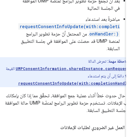
بعد أن تجمع حزمة تطوير البرامج لمنصّة UMP الموافقة
في الجلسة الحالية
مباشرةً بعد استدعاء
requestConsentInfoUpdate(with:completi
onHandler:)
. من المحتمل أنّ حزمة تطوير البرامج
لمنصة UMP قد حصلت على الموافقة في جلسة التطبيق
السابقة.
ملاحظة مهمة:
تعرض الدالة
UMPConsentInformation.sharedInstance.canReques
القيمة
fa
دائمًا إلى أن يتم استدعاء
requestConsentInfoUpdate(with:completionHandl
 حال حدوث خطأ أثناء عملية جمع الموافقة، تحقَّق مما إذا كان بإمكانك
طلب الإعلانات. تستخدِم حزمة تطوير البرامج لمنصّة UMP حالة الموافقة
 جلسة التطبيق السابقة.
ع العمل غير الضروري لطلبات الإعلانات