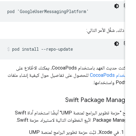
د ذلك، شغِّل الأمر التالي:
pod
install
--repo-update
 كنت حديث العهد باستخدام CocoaPods، يمكنك الاطّلاع على
خدام CocoaPods
للحصول على تفاصيل حول كيفية إنشاء ملفات
Podf واستخدامها.
Swift Package Manage
تتيح "حزمة تطوير البرامج لمنصة UMP" أيضًا استخدام أداة Swift
Package Man. اتّبِع الخطوات التالية لاستيراد حزمة Swift.
في Xcode، ثبِّت حزمة تطوير البرامج لمنصة UMP