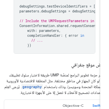
debugSettings
.
testDeviceIdentifiers
=
[
"TE
parameters
.
debugSettings
=
debugSettings
// Include the UMPRequestParameters in you
ConsentInformation
.
shared
.
requestConsentIn
with
:
parameters
,
completionHandler
:
{
error
in
// ...
})
رض موقع جغرافي
توفّر حزمة تطوير البرامج لمنصّة UMP طريقة لاختبار سلوك تطبيقك
ا لو كان الجهاز في مناطق مختلفة، مثل المنطقة الاقتصادية الأوروبية
لمملكة المتحدة وسويسرا، وذلك باستخدام
geography
. يُرجى العِلم
ّ إعدادات تصحيح الأخطاء لا تعمل إلا على الأجهزة الاختبارية.
Objective-C
Swift