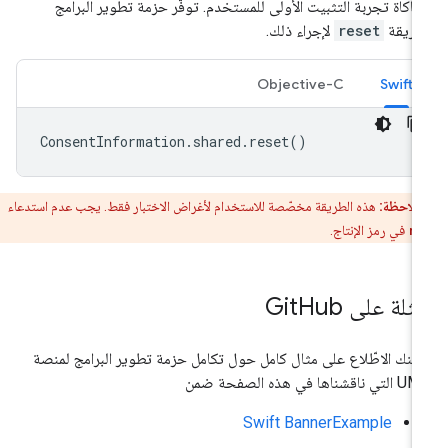
اكاة تجربة التثبيت الأولى للمستخدم. توفّر حزمة تطوير البرامج
طريقة
reset
لإجراء ذلك.
Objective-C
Swift
ConsentInformation
.
shared
.
reset
()
ملاحظة:
هذه الطريقة مخصّصة للاستخدام لأغراض الاختبار فقط. يجب عدم استدعاء
re
في رمز الإنتاج.
ثلة على Git
Hub
كنك الاطّلاع على مثال كامل حول تكامل حزمة تطوير البرامج لمنصة
 ناقشناها في هذه الصفحة ضمن
Swift BannerExample