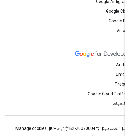
Google Antigravi
Google Clo
Google Pl
View a
Andro
Chrom
Fireba
Google Cloud Platfo
ّ المنتجات
بنود
الخصوصية
ICP证合字B2-20070004号
Manage cookies