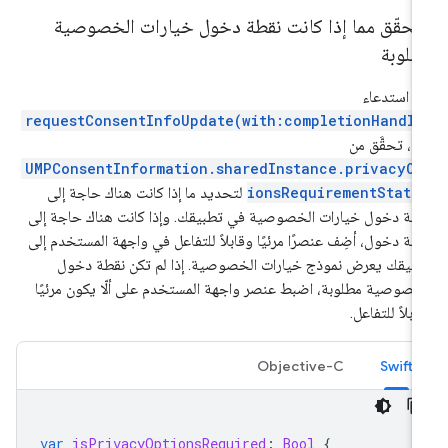
لتحقّق مما إذا كانت نقطة دخول خيارات الخصوصية
طلوبة
د استدعاء
requestConsentInfoUpdate(with:completionHandle
:
، تحقَّق من
UMPConsentInformation.sharedInstance.privacyOp
ionsRequirementStatu
لتحديد ما إذا كانت هناك حاجة إلى
طة دخول خيارات الخصوصية في تطبيقك. وإذا كانت هناك حاجة إلى
طة دخول، أضِف عنصرًا مرئيًا وقابلاً للتفاعل في واجهة المستخدم إلى
بيقك يعرض نموذج خيارات الخصوصية. إذا لم تكن نقطة دخول
خصوصية مطلوبة، اضبط عنصر واجهة المستخدم على ألّا يكون مرئيًا
ابلاً للتفاعل.
Objective-C
Swift
var
isPrivacyOptionsRequired
:
Bool
{