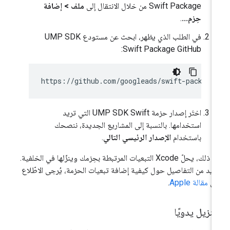
Swift Package من خلال الانتقال إلى
ملف > إضافة
حِزم...
.
في الطلب الذي يظهر، ابحث عن مستودع UMP SDK
Swift Package GitHub:
اختَر إصدار حزمة UMP SDK Swift التي تريد
استخدامها. بالنسبة إلى المشاريع الجديدة، ننصحك
باستخدام
الإصدار الرئيسي التالي
.
بعد ذلك، يحلّ Xcode التبعيات المرتبطة بحِزمك وينزّلها في الخلفية.
زيد من التفاصيل حول كيفية إضافة تبعيات الحزمة، يُرجى الاطّلاع
لى
مقالة Apple
.
تنزيل يدويًا