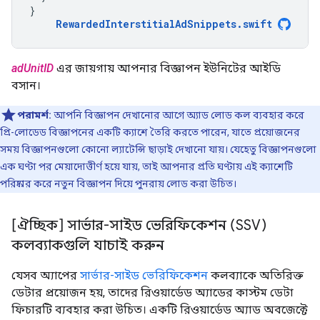
}
RewardedInterstitialAdSnippets
.
swift
adUnitID
এর জায়গায় আপনার বিজ্ঞাপন ইউনিটের আইডি
বসান।
পরামর্শ:
আপনি বিজ্ঞাপন দেখানোর আগে অ্যাড লোড কল ব্যবহার করে
প্রি-লোডেড বিজ্ঞাপনের একটি ক্যাশে তৈরি করতে পারেন, যাতে প্রয়োজনের
সময় বিজ্ঞাপনগুলো কোনো ল্যাটেন্সি ছাড়াই দেখানো যায়। যেহেতু বিজ্ঞাপনগুলো
এক ঘণ্টা পর মেয়াদোত্তীর্ণ হয়ে যায়, তাই আপনার প্রতি ঘণ্টায় এই ক্যাশেটি
পরিষ্কার করে নতুন বিজ্ঞাপন দিয়ে পুনরায় লোড করা উচিত।
[ঐচ্ছিক] সার্ভার-সাইড ভেরিফিকেশন (SSV)
কলব্যাকগুলি যাচাই করুন
যেসব অ্যাপের
সার্ভার-সাইড ভেরিফিকেশন
কলব্যাকে অতিরিক্ত
ডেটার প্রয়োজন হয়, তাদের রিওয়ার্ডেড অ্যাডের কাস্টম ডেটা
ফিচারটি ব্যবহার করা উচিত। একটি রিওয়ার্ডেড অ্যাড অবজেক্টে