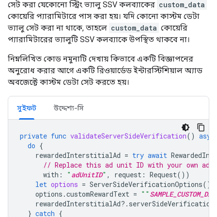
সেট করা যেকোনো স্ট্রিং ভ্যালু SSV কলব্যাকের
custom_data
কোয়েরি প্যারামিটারে পাস করা হয়। যদি কোনো কাস্টম ডেটা
ভ্যালু সেট করা না থাকে, তাহলে
custom_data
কোয়েরি
প্যারামিটারের ভ্যালুটি SSV কলব্যাকে উপস্থিত থাকবে না।
নিম্নলিখিত কোড নমুনাটি দেখায় কিভাবে একটি বিজ্ঞাপনের
অনুরোধ করার আগে একটি রিওয়ার্ডেড ইন্টারস্টিশিয়াল অ্যাড
অবজেক্টে কাস্টম ডেটা সেট করতে হয়।
সুইফট
উদ্দেশ্য-সি
private
func
validateServerSideVerification
()
asyn
do
{
rewardedInterstitialAd
=
try
await
RewardedInt
// Replace this ad unit ID with your own ad 
with
:
"
adUnitID
"
,
request
:
Request
())
let
options
=
ServerSideVerificationOptions
()
options
.
customRewardText
=
""
SAMPLE_CUSTOM_DAT
rewardedInterstitialAd
?.
serverSideVerification
}
catch
{