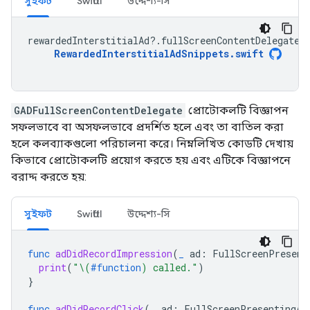
সুইফট
SwiftUI
উদ্দেশ্য-সি
rewardedInterstitialAd
?.
fullScreenContentDelegate
RewardedInterstitialAdSnippets
.
swift
GADFullScreenContentDelegate
প্রোটোকলটি বিজ্ঞাপন
সফলভাবে বা অসফলভাবে প্রদর্শিত হলে এবং তা বাতিল করা
হলে কলব্যাকগুলো পরিচালনা করে। নিম্নলিখিত কোডটি দেখায়
কিভাবে প্রোটোকলটি প্রয়োগ করতে হয় এবং এটিকে বিজ্ঞাপনে
বরাদ্দ করতে হয়:
সুইফট
SwiftUI
উদ্দেশ্য-সি
func
adDidRecordImpression
(
_
ad
:
FullScreenPresent
print
(
"
\(
#function
)
 called."
)
}
func
adDidRecordClick
(
_
ad
:
FullScreenPresentingAd