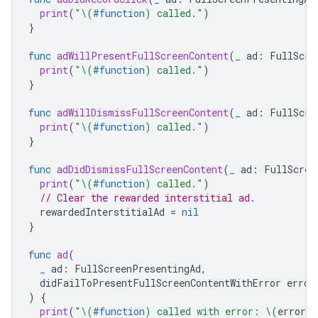
print
(
"
\(
#function
)
 called."
)
}
func
adWillPresentFullScreenContent
(
_
ad
:
FullScre
print
(
"
\(
#function
)
 called."
)
}
func
adWillDismissFullScreenContent
(
_
ad
:
FullScre
print
(
"
\(
#function
)
 called."
)
}
func
adDidDismissFullScreenContent
(
_
ad
:
FullScree
print
(
"
\(
#function
)
 called."
)
// Clear the rewarded interstitial ad.
rewardedInterstitialAd
=
nil
}
func
ad
(
_
ad
:
FullScreenPresentingAd
,
didFailToPresentFullScreenContentWithError
error
)
{
print
(
"
\(
#function
)
 called with error: 
\(
error
.
l