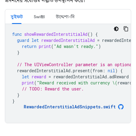
প্রদর্শনের সর্বোত্তম পদ্ধতি উপস্থাপন করে।
সুইফট
SwiftUI
উদ্দেশ্য-সি
func
showRewardedInterstitialAd
()
{
guard
let
rewardedInterstitialAd
=
rewardedInters
return
print
(
"Ad wasn't ready."
)
}
// The UIViewController parameter is an optional
rewardedInterstitialAd
.
present
(
from
:
nil
)
{
let
reward
=
rewardedInterstitialAd
.
adReward
print
(
"Reward received with currency 
\(
reward
.
// TODO: Reward the user.
}
}
RewardedInterstitialAdSnippets
.
swift