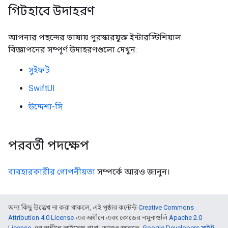
গিটহাবে উদাহরণ
আপনার পছন্দের ভাষায় পুরস্কারযুক্ত ইন্টারস্টিশিয়াল
বিজ্ঞাপনের সম্পূর্ণ উদাহরণগুলো দেখুন:
সুইফট
SwiftUI
উদ্দেশ্য-সি
পরবর্তী পদক্ষেপ
ব্যবহারকারীর গোপনীয়তা
সম্পর্কে আরও জানুন।
অন্য কিছু উল্লেখ না করা থাকলে, এই পৃষ্ঠার কন্টেন্ট
Creative Commons
Attribution 4.0 License
-এর অধীনে এবং কোডের নমুনাগুলি
Apache 2.0
License
-এর অধীনে লাইসেন্স প্রাপ্ত। আরও জানতে,
Google Developers সাইট