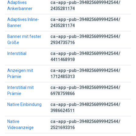
ca-app-pub-3940256099942544
/
Adaptives
2435281174
Ankerbanner
ca-app-pub-3940256099942544
/
Adaptives Inline-
2435281174
Banner
ca-app-pub-3940256099942544
/
Banner mit fester
2934735716
Größe
ca-app-pub-3940256099942544
/
Interstitial
4411468910
ca-app-pub-3940256099942544
/
Anzeigen mit
1712485313
Prämie
ca-app-pub-3940256099942544
/
Interstitial mit
6978759866
Prämie
ca-app-pub-3940256099942544
/
Native Einbindung
3986624511
ca-app-pub-3940256099942544
/
Native
2521693316
Videoanzeige