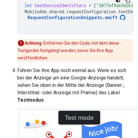
let
testDeviceIdentifiers
=
[
"2077ef9a63d2b39
MobileAds
.
shared
.
requestConfiguration
.
testDevi
RequestConfigurationSnippets
.
swift
Achtung
:Entfernen Sie den Code, mit dem diese
Testgeräte festgelegt werden, bevor Sie Ihre App
veröffentlichen.
Führen Sie Ihre App noch einmal aus. Wenn es sich
bei der Anzeige um eine Google-Anzeige handelt,
sehen Sie oben in der Mitte der Anzeige (Banner-,
Interstitial- oder Anzeige mit Prämie) das Label
Testmodus
: