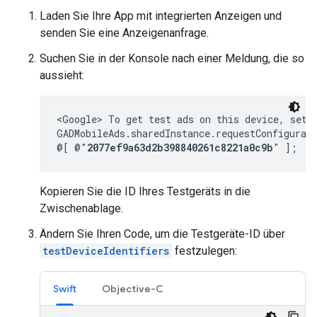
Laden Sie Ihre App mit integrierten Anzeigen und
senden Sie eine Anzeigenanfrage.
Suchen Sie in der Konsole nach einer Meldung, die so
aussieht:
<Google> To get test ads on this device, set:

GADMobileAds.sharedInstance.requestConfigurati
@[ @"
2077ef9a63d2b398840261c8221a0c9b
" ];
Kopieren Sie die ID Ihres Testgeräts in die
Zwischenablage.
Ändern Sie Ihren Code, um die Testgeräte-ID über
testDeviceIdentifiers
festzulegen:
Swift
Objective-C