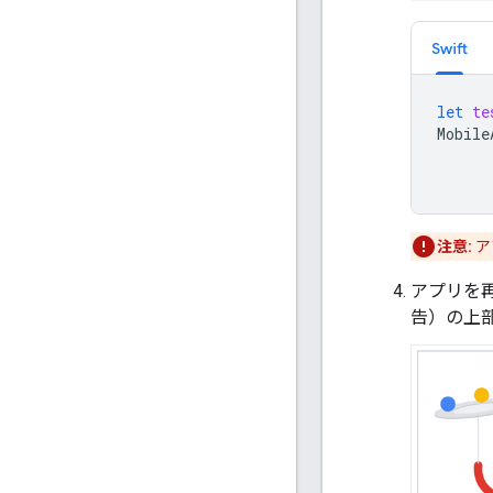
Swift
let
te
Mobile
注意:
ア
アプリを再
告）の上