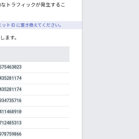
効なトラフィックが発生するこ
ット ID に置き換えてください。
します。
575463023
435281174
435281174
934735716
411468910
712485313
978759866