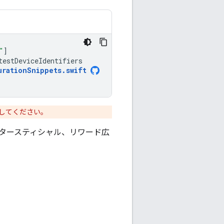
"
]
testDeviceIdentifiers
urationSnippets
.
swift
してください。
インタースティシャル、リワード広