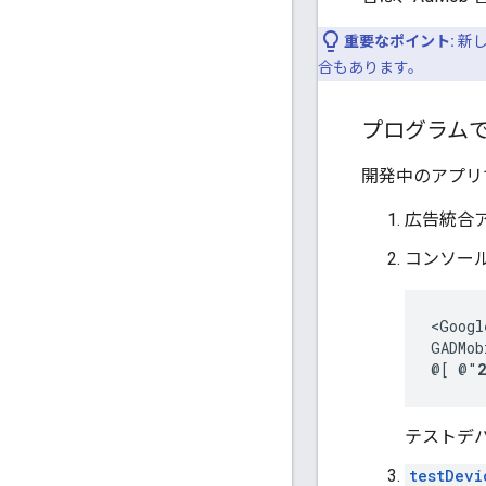
重要なポイント:
新し
合もあります。
プログラム
開発中のアプリ
広告統合
コンソー
<Googl
GADMob
@[ @"
テストデバ
testDevi