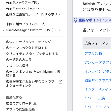
App Store のデータ開示
AdMob ア
App Transport Security
とはありません
正確な位置情報データに関するポリシ
ー
重要なポイント:
テス
米国の州のプライバシー法
各フォーマット
User Messaging Platform（UMP）SDK
広告のトラブルシューティング
広告フォーマッ
広告インスペクタを管理する
アプリ起動
クリエイティブ タイプをテストする
広告読み込みエラー
アンカー アダプ
レスポンス情報
インライン アダ
広告レスポンス ID を Crashlytics に記
録する
固定サイズのバ
広告が表示されない場合のトラブ
ルシューティング
インタースティ
最適化する
リワード広告
広告のプリロード
リワード インタ
アプリの認定販売者