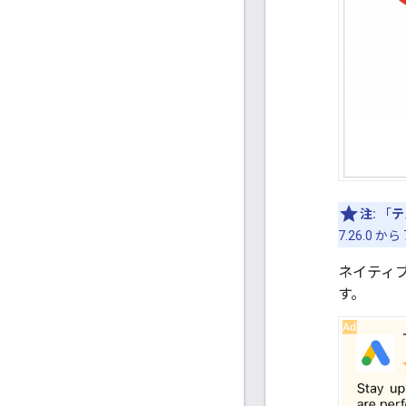
注:
「
テ
7.26.0 
ネイティ
す。