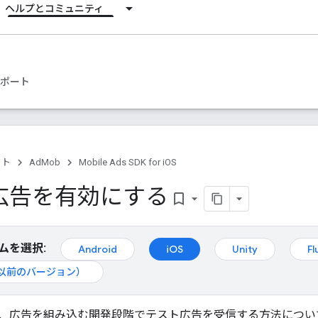
ヘルプとコミュニティ
ポート
クト
AdMob
Mobile Ads SDK for iOS
広告を有効にする
bookmark_border
ムを選択:
Android
iOS
Unity
Fl
d（以前のバージョン）
、広告を組み込む開発段階でテスト広告を受信する方法につい