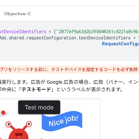
Objective-C
stDeviceIdentifiers
=
[
"2077ef9a63d2b398840261c8221a0c9b
Ads
.
shared
.
requestConfiguration
.
testDeviceIdentifiers
=
RequestConfig
プリをリリースする前に、テストデバイスを設定するコードを必ず削除
実行します。広告が Google 広告の場合、広告（バナー、
部中央に「
テストモード
」というラベルが表示されます。