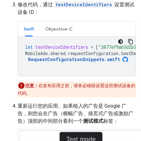
修改代码，通过
testDeviceIdentifiers
设置测试
设备 ID：
Swift
Objective-C
let
testDeviceIdentifiers
=
[
"2077ef9a63d2b39
MobileAds
.
shared
.
requestConfiguration
.
testDevi
RequestConfigurationSnippets
.
swift
注意：
在发布应用之前，请务必移除设置这些测试设备的
代码。
重新运行您的应用。如果植入的广告是 Google 广
告，则您会在广告（横幅广告、插页式广告或激励广
告）顶部的中间部分看到一个
测试模式
标签：