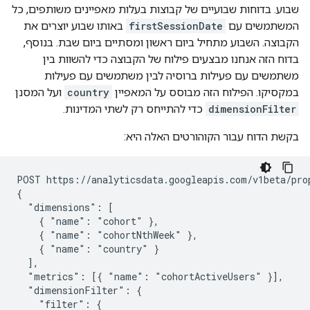
שבוע. בדוחות שבועיים של קבוצות בעלות מאפיינים משותפים, כל
המשתמשים עם
firstSessionDate
באותו שבוע יוצרים את
הקבוצה. השבוע מתחיל ביום ראשון ומסתיים ביום שבת. בנוסף,
בדוח הזה אנחנו מבצעים פילוח של הקבוצה כדי להשוות בין
משתמשים עם פעילות ברוסיה לבין משתמשים עם פעילות
במקסיקו. הפילוח הזה מבוסס על המאפיין
country
ועל המסנן
dimensionFilter
כדי להתייחס רק לשתי המדינות.
בקשת הדוח עבור הקוהורטים האלה היא:
POST https://analyticsdata.googleapis.com/v1beta/pro
{

  "dimensions": [

    { "name": "cohort" },

    { "name": "cohortNthWeek" },

    { "name": "country" }

  ],

  "metrics": [{ "name": "cohortActiveUsers" }],

  "dimensionFilter": {

    "filter": {
