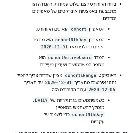
בדוח הקוהורט יוצגו שלוש עמודות. ההגדרה הזו
מתבצעת באמצעות אובייקטים של מאפיינים
ומדדים.
המאפיין
cohort
הוא שם הקוהורט.
המאפיין
cohortNthDay
הוא מספר
הימים שחלפו מאז
2020-12-01
.
המדד
cohortActiveUsers
הוא
מספר המשתמשים שעדיין פעילים.
האובייקט
cohortsRange
מציין שהדוח צריך להכיל
נתוני אירועים מתאריך
2020-12-01
עד תאריך
2020-12-06
עבור הקוהורט הזה.
כשמשתמשים בגרנולריות של
DAILY
,
מומלץ להשתמש במאפיין
cohortNthDay
כדי לשמור על
עקביות.