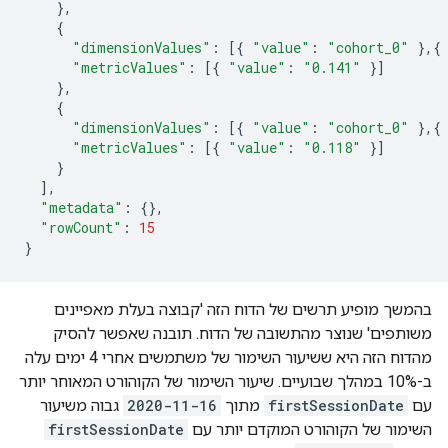
},
{
"dimensionValues"
:
[{
"value"
:
"cohort_0"
},{
"metricValues"
:
[{
"value"
:
"0.141"
}]
},
{
"dimensionValues"
:
[{
"value"
:
"cohort_0"
},{
"metricValues"
:
[{
"value"
:
"0.118"
}]
}
],
"metadata"
:
{},
"rowCount"
:
15
}
בהמשך מופיע תרשים של הדוח הזה 'קבוצה בעלת מאפיינים
משותפים' שנוצר מהתשובה של הדוח. תובנה שאפשר להסיק
מהדוח הזה היא ששיעור השימור של משתמשים אחרי 4 ימים עלה
ב-10% במהלך שבועיים. שיעור השימור של הקוהורט המאוחר יותר
עם
firstSessionDate
מתוך
2020-11-16
גבוה משיעור
השימור של הקוהורט המוקדם יותר עם
firstSessionDate