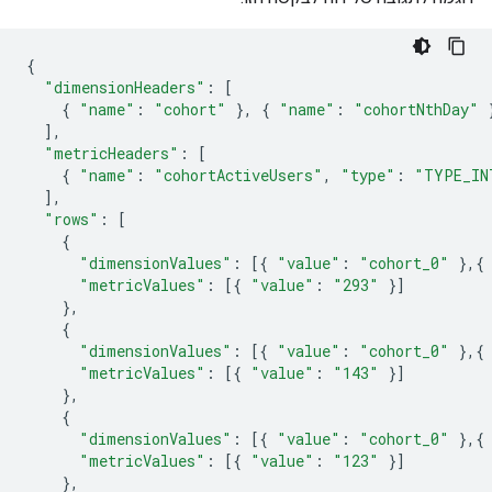
{
"dimensionHeaders"
:
[
{
"name"
:
"cohort"
},
{
"name"
:
"cohortNthDay"
],
"metricHeaders"
:
[
{
"name"
:
"cohortActiveUsers"
,
"type"
:
"TYPE_IN
],
"rows"
:
[
{
"dimensionValues"
:
[{
"value"
:
"cohort_0"
},{
"metricValues"
:
[{
"value"
:
"293"
}]
},
{
"dimensionValues"
:
[{
"value"
:
"cohort_0"
},{
"metricValues"
:
[{
"value"
:
"143"
}]
},
{
"dimensionValues"
:
[{
"value"
:
"cohort_0"
},{
"metricValues"
:
[{
"value"
:
"123"
}]
},