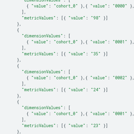
{
"value"
:
"cohort_0"
},{
"value"
:
"0000"
}
],
"metricValues"
:
[{
"value"
:
"98"
}]
},
{
"dimensionValues"
:
[
{
"value"
:
"cohort_0"
},{
"value"
:
"0001"
}
],
"metricValues"
:
[{
"value"
:
"35"
}]
},
{
"dimensionValues"
:
[
{
"value"
:
"cohort_0"
},{
"value"
:
"0002"
}
],
"metricValues"
:
[{
"value"
:
"24"
}]
},
{
"dimensionValues"
:
[
{
"value"
:
"cohort_0"
},{
"value"
:
"0001"
}
],
"metricValues"
:
[{
"value"
:
"23"
}]
},