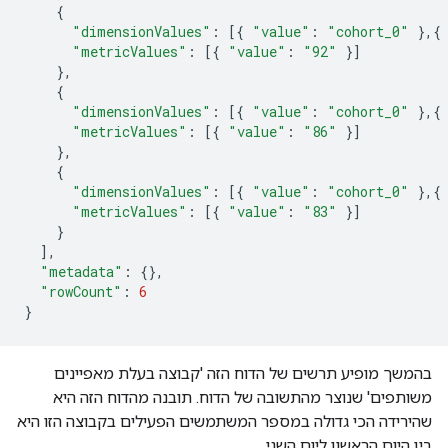
{
"dimensionValues"
:
[{
"value"
:
"cohort_0"
},{
"metricValues"
:
[{
"value"
:
"92"
}]
},
{
"dimensionValues"
:
[{
"value"
:
"cohort_0"
},{
"metricValues"
:
[{
"value"
:
"86"
}]
},
{
"dimensionValues"
:
[{
"value"
:
"cohort_0"
},{
"metricValues"
:
[{
"value"
:
"83"
}]
}
],
"metadata"
:
{},
"rowCount"
:
6
}
בהמשך מופיע תרשים של הדוח הזה 'קבוצה בעלת מאפיינים
משותפים' שנוצר מהתשובה של הדוח. תובנה מהדוח הזה היא
שהירידה הכי גדולה במספר המשתמשים הפעילים בקבוצה הזו היא
בין היום הראשון ליום השני.