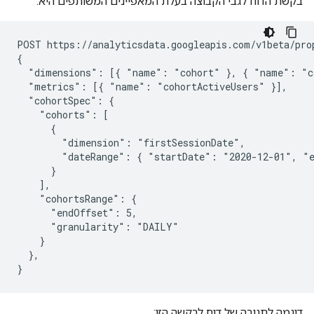
בקשת הדוח לגבי הקבוצה בעלת המאפיינים המשותפים היא:
POST https://analyticsdata.googleapis.com/v1beta/pro
{

  "dimensions": [{ "name": "cohort" }, { "name": "co
  "metrics": [{ "name": "cohortActiveUsers" }],

  "cohortSpec": {

    "cohorts": [

      {

        "dimension": "firstSessionDate",

        "dateRange": { "startDate": "2020-12-01", "e
      }

    ],

    "cohortsRange": {

      "endOffset": 5,

      "granularity": "DAILY"

    }

  },

דוגמה לתגובה של דוח לבקשה הזו: