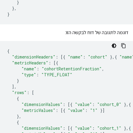
    }

  },

דוגמה לתגובה של דוח לבקשה הזו:
{
"dimensionHeaders"
:
[{
"name"
:
"cohort"
},{
"name
"metricHeaders"
:
[{
"name"
:
"cohortRetentionFraction"
,
"type"
:
"TYPE_FLOAT"
}
],
"rows"
:
[
{
"dimensionValues"
:
[{
"value"
:
"cohort_0"
},{
"metricValues"
:
[{
"value"
:
"1"
}]
},
{
"dimensionValues"
:
[{
"value"
:
"cohort_1"
},{