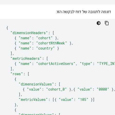
דוגמה לתגובה של דוח לבקשה הזו:
{
"dimensionHeaders"
:
[
{
"name"
:
"cohort"
},
{
"name"
:
"cohortNthWeek"
},
{
"name"
:
"country"
}
],
"metricHeaders"
:
[
{
"name"
:
"cohortActiveUsers"
,
"type"
:
"TYPE_IN
],
"rows"
:
[
{
"dimensionValues"
:
[
{
"value"
:
"cohort_0"
},{
"value"
:
"0000"
}
],
"metricValues"
:
[{
"value"
:
"105"
}]
},
{
"dimensionValues"
:
[