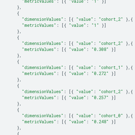
"metricValues"
:
[{
"value"
:
"1"
}]
},
{
"dimensionValues"
:
[{
"value"
:
"cohort_2"
},{
"metricValues"
:
[{
"value"
:
"1"
}]
},
{
"dimensionValues"
:
[{
"value"
:
"cohort_2"
},{
"metricValues"
:
[{
"value"
:
"0.308"
}]
},
{
"dimensionValues"
:
[{
"value"
:
"cohort_1"
},{
"metricValues"
:
[{
"value"
:
"0.272"
}]
},
{
"dimensionValues"
:
[{
"value"
:
"cohort_2"
},{
"metricValues"
:
[{
"value"
:
"0.257"
}]
},
{
"dimensionValues"
:
[{
"value"
:
"cohort_0"
},{
"metricValues"
:
[{
"value"
:
"0.248"
}]
},
{