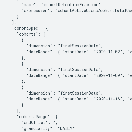
      "name": "cohortRetentionFraction",

      "expression": "cohortActiveUsers/cohortTotalUse
    }

  ],

  "cohortSpec": {

    "cohorts": [

      {

        "dimension": "firstSessionDate",

        "dateRange": { "startDate": "2020-11-02", "e
      },

      {

        "dimension": "firstSessionDate",

        "dateRange": { "startDate": "2020-11-09", "e
      },

      {

        "dimension": "firstSessionDate",

        "dateRange": { "startDate": "2020-11-16", "e
      }

    ],

    "cohortsRange": {

      "endOffset": 4,

      "granularity": "DAILY"
