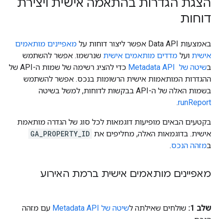
הצגת הגדרות בהתאמה אישית ויצירת
דוחות
באמצעות Data API אפשר ליצור דוחות על
מאפיינים מותאמים
אישית
ועל
מדדים מותאמים אישית
שנרשמו. אפשר להשתמש
ב
שיטה של Metadata API ‎
כדי להציג רשימה של שמות ה-API של
ההגדרות המותאמות אישית הרשומות בנכס. אפשר להשתמש
בשמות האלה של ה-API בבקשות לדוחות, למשל בשיטה
.
runReport
בקטעים הבאים מופיעות דוגמאות לכל סוג של הגדרה מותאמת
אישית. בדוגמאות האלה, מחליפים את
GA_PROPERTY_ID
ב
מזהה הנכס
.
מאפיינים מותאמים אישית ברמת האירוע
שלב 1:
שולחים שאילתה ל
שיטה של Metadata API
עם מזהה