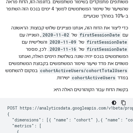
משותפים מתמקדים בשימור משתמשים. בדוגמה הזו, הדוח מראה
שהשיעור של שימור המשתמשים למשך 4 ימים בנכס הזה השתפר
ב-10% במהלך שבועיים.
כדי ליצור את הדוח הזה, אנחנו מציינים שלוש קבוצות: הראשונה
עם
firstSessionDate
של
2020-11-02
, השנייה עם
firstSessionDate
של
2020-11-09
והשלישית עם
firstSessionDate
של
2020-11-16
. לכן, מספר
המשתמשים בנכס יהיה שונה בשלושת הימים האלה, ואנחנו
משווים את מדד שיעור שימור המשתמשים בקבוצת המשתמשים
cohortActiveUsers/cohortTotalUsers
במקום להשתמש
במדד
cohortActiveUsers
ישירות.
בקשת הדוח עבור הקוהורטים האלה היא:
POST https://analyticsdata.googleapis.com/v1beta/pro
{

  "dimensions": [{ "name": "cohort" },{ "name": "coh
  "metrics": [

    {
