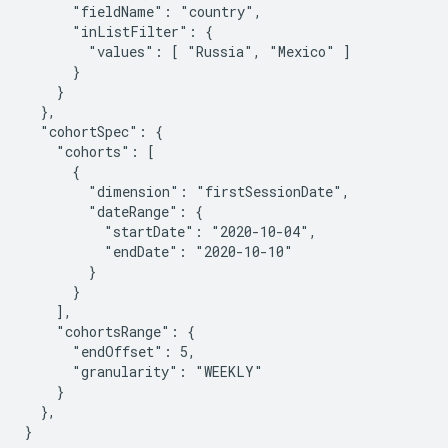
      "fieldName": "country",

      "inListFilter": {

        "values": [ "Russia", "Mexico" ]

      }

    }

  },

  "cohortSpec": {

    "cohorts": [

      {

        "dimension": "firstSessionDate",

        "dateRange": {

          "startDate": "2020-10-04",

          "endDate": "2020-10-10"

        }

      }

    ],

    "cohortsRange": {

      "endOffset": 5,

      "granularity": "WEEKLY"

    }

  },
