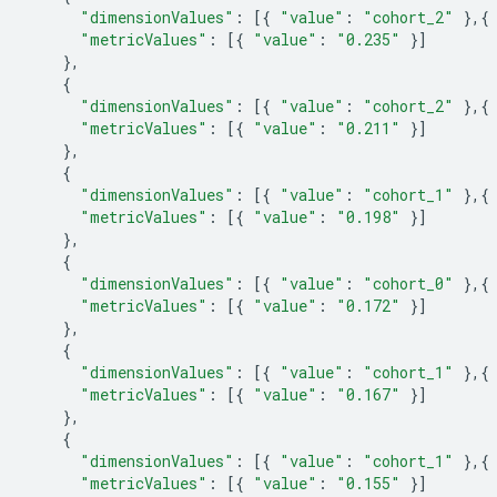
"dimensionValues"
:
[{
"value"
:
"cohort_2"
},{
"metricValues"
:
[{
"value"
:
"0.235"
}]
},
{
"dimensionValues"
:
[{
"value"
:
"cohort_2"
},{
"metricValues"
:
[{
"value"
:
"0.211"
}]
},
{
"dimensionValues"
:
[{
"value"
:
"cohort_1"
},{
"metricValues"
:
[{
"value"
:
"0.198"
}]
},
{
"dimensionValues"
:
[{
"value"
:
"cohort_0"
},{
"metricValues"
:
[{
"value"
:
"0.172"
}]
},
{
"dimensionValues"
:
[{
"value"
:
"cohort_1"
},{
"metricValues"
:
[{
"value"
:
"0.167"
}]
},
{
"dimensionValues"
:
[{
"value"
:
"cohort_1"
},{
"metricValues"
:
[{
"value"
:
"0.155"
}]