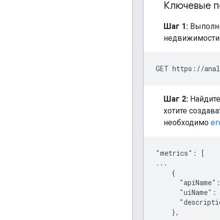
Ключевые п
Шаг 1:
Выполни
недвижимости
Шаг 2:
Найдите
хотите создава
необходимо
ег
"metrics": [

...

    {

      "apiName":
      "uiName": 
      "descripti
    },
