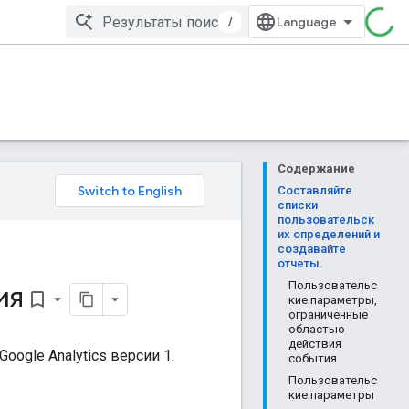
/
Содержание
Составляйте
списки
пользовательск
их определений и
создавайте
отчеты.
ия
Пользовательс
bookmark_border
кие параметры,
ограниченные
областью
действия
ogle Analytics версии 1.
события
Пользовательс
кие параметры