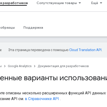
я разработчиков
Сопутствующие товары
Ещё
 образцы
Поддержка
Эта страница переведена с помощью
Cloud Translation API
.
ы
Google Analytics
Документация для разработчиков
енные варианты использован
те описаны несколько расширенных функций API данных Go
сание API см.
в Справочнике API
.