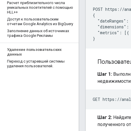
Расчет приблизительного числа
уникальных посетителей с помощью
POST https://ana
HLL++
{

Доступ к пользовательским
  "dateRanges": 
отчетам Google Analytics из Big
Query
  "dimensions": 
Заполнение данных об источниках
  "metrics": [{ 
трафика Google Рекламы
Удаление пользовательских
данных
Пользовате
Переход с устаревшей системы
удаления пользователей
.
Шаг 1:
Выполни
недвижимости
Шаг 2:
Найдите
полученного от