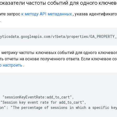
оказатели частоты событий для одного ключев
те запрос
к методу API метаданных
, указав идентификат
.
 метрику частоты ключевых событий для одного ключевог
ть отчеты на основе полученного ответа. Если ключевое со
о настроить
.
 "sessionKeyEventRate:add_to_cart",

"Session key event rate for add_to_cart",

on": "The percentage of sessions in which a specific key