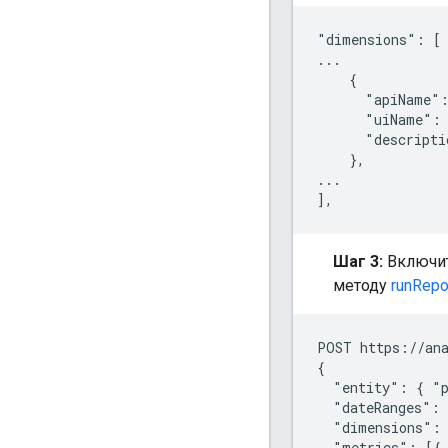
"dimensions": [

...

    {

      "apiName":
      "uiName": 
      "descripti
    },

...

Шаг 3:
Включит
методу
runRepo
POST https://ana
{

  "entity": { "p
  "dateRanges": 
  "dimensions": 
  "metrics": [{ 