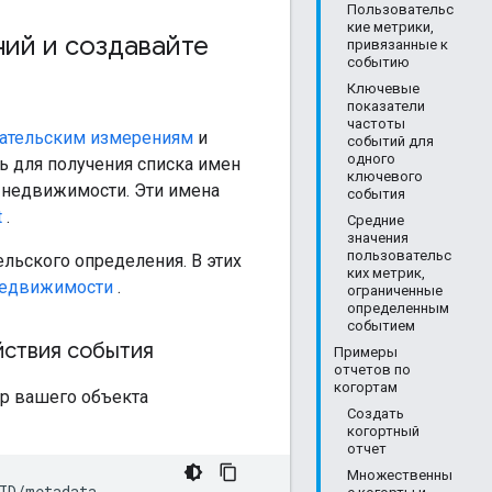
Пользовательс
кие метрики,
ний и создавайте
привязанные к
событию
Ключевые
показатели
частоты
ательским измерениям
и
событий для
одного
 для получения списка имен
ключевого
 недвижимости. Эти имена
события
t
.
Средние
значения
пользовательс
льского определения. В этих
ких метрик,
недвижимости
.
ограниченные
определенным
событием
ствия события
Примеры
отчетов по
когортам
ор вашего объекта
Создать
когортный
отчет
Множественны