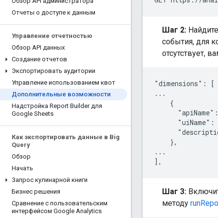
Обзор API администратора
Отчеты о доступе к данным
Шаг 2:
Найдите
Управление отчетностью
события, для к
Обзор API данных
отсутствует, 
Создание отчетов
Экспортировать аудитории
"dimensions": [

Управление использованием квот
...

Дополнительные возможности
    {

Надстройка Report Builder для
      "apiName":
Google Sheets
      "uiName": 
      "descripti
Как экспортировать данные в Big
    },

Query
...

Обзор
Начать
Запрос кулинарной книги
Шаг 3:
Включит
Бизнес решения
методу
runRepo
Сравнение с пользовательским
интерфейсом Google Analytics