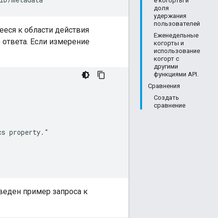
е когорты и
доля
удержания
пользователей
еся к области действия
Еженедельные
 ответа. Если измерение
когорты и
использование
когорт с
другими
функциями API.
Сравнения
Создать
сравнение
s property."

веден пример запроса к