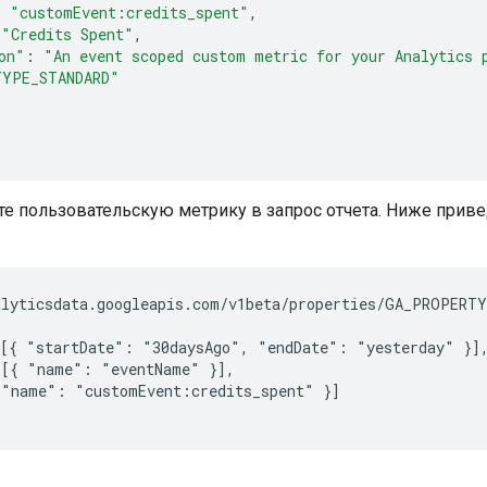
:
"customEvent:credits_spent"
,
"Credits Spent"
,
on"
:
"An event scoped custom metric for your Analytics 
TYPE_STANDARD"
е пользовательскую метрику в запрос отчета. Ниже приве
lyticsdata.googleapis.com/v1beta/properties/GA_PROPERTY
[{ "startDate": "30daysAgo", "endDate": "yesterday" }],
[{ "name": "eventName" }],

"name": "customEvent:credits_spent" }]
