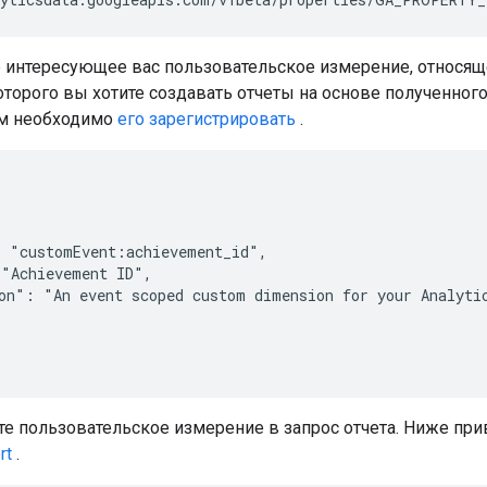
 интересующее вас пользовательское измерение, относяще
оторого вы хотите создавать отчеты на основе полученного
вам необходимо
его зарегистрировать
.
 "customEvent:achievement_id",

"Achievement ID",

on": "An event scoped custom dimension for your Analytic
е пользовательское измерение в запрос отчета. Ниже при
rt
.