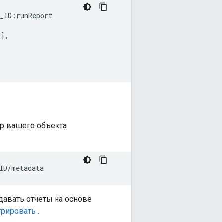
_ID:runReport

],

ор вашего объекта
давать отчеты на основе
трировать
.