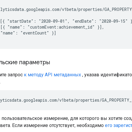
lyticsdata.googleapis.com/v1beta/properties/GA_PROPERTY
[{ "startDate": "2020-09-01", "endDate": "2020-09-15" }
[{ "name": "customEvent:achievement_id" }],

"name": "eventCount" }]

льские параметры
те запрос
к методу API метаданных
, указав идентификат
.
 пользовательское измерение, для которого вы хотите соз
вета. Если измерение отсутствует, необходимо
его зарегис