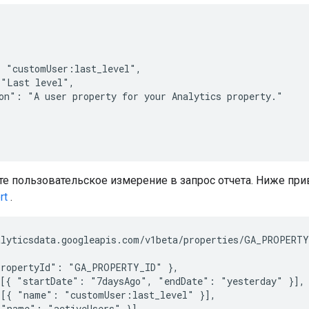
 "customUser:last_level",

"Last level",

on": "A user property for your Analytics property."

е пользовательское измерение в запрос отчета. Ниже при
rt
.
lyticsdata.googleapis.com/v1beta/properties/GA_PROPERTY
ropertyId": "GA_PROPERTY_ID" },

[{ "startDate": "7daysAgo", "endDate": "yesterday" }],

[{ "name": "customUser:last_level" }],

"name": "activeUsers" }]
