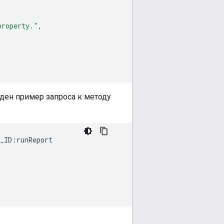
property."
,
ден пример запроса к методу
_ID:runReport


