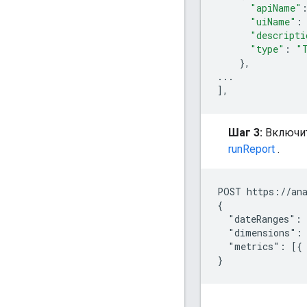
"apiName"
"uiName"
:
"descripti
"type"
:
"
},
...
],
Шаг 3:
Включит
runReport
.
POST https://ana
{

  "dateRanges": 
  "dimensions": 
  "metrics": [{ 