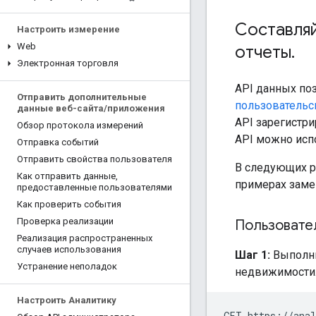
Составляй
Настроить измерение
Web
отчеты
.
Электронная торговля
API данных по
Отправить дополнительные
пользовательс
данные веб-сайта
/
приложения
API зарегистр
Обзор протокола измерений
API можно испо
Отправка событий
Отправить свойства пользователя
В следующих р
Как отправить данные
,
примерах зам
предоставленные пользователями
Как проверить события
Проверка реализации
Пользовате
Реализация распространенных
случаев использования
Шаг 1:
Выполни
Устранение неполадок
недвижимости
Настроить Аналитику