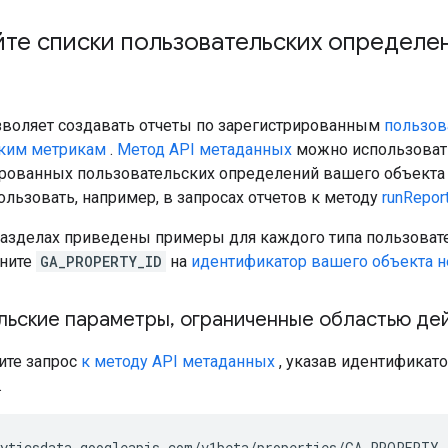
те списки пользовательских определе
зволяет создавать отчеты по зарегистрированным
пользов
ким метрикам
.
Метод API метаданных
можно использовать
ированных пользовательских определений вашего объекта
льзовать, например, в запросах отчетов к методу
runRepor
азделах приведены примеры для каждого типа пользовате
ените
GA_PROPERTY_ID
на
идентификатор вашего объекта 
льские параметры
,
ограниченные областью дей
те запрос
к методу API метаданных
, указав идентификат
.