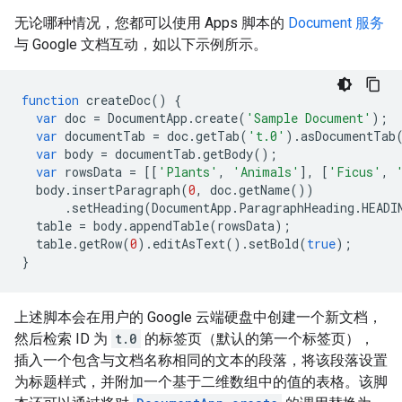
无论哪种情况，您都可以使用 Apps 脚本的
Document 服务
与 Google 文档互动，如以下示例所示。
function
createDoc
()
{
var
doc
=
DocumentApp
.
create
(
'Sample Document'
);
var
documentTab
=
doc
.
getTab
(
't.0'
).
asDocumentTab
var
body
=
documentTab
.
getBody
();
var
rowsData
=
[[
'Plants'
,
'Animals'
],
[
'Ficus'
,
body
.
insertParagraph
(
0
,
doc
.
getName
())
.
setHeading
(
DocumentApp
.
ParagraphHeading
.
HEADI
table
=
body
.
appendTable
(
rowsData
);
table
.
getRow
(
0
).
editAsText
().
setBold
(
true
);
}
上述脚本会在用户的 Google 云端硬盘中创建一个新文档，
然后检索 ID 为
t.0
的标签页（默认的第一个标签页），
插入一个包含与文档名称相同的文本的段落，将该段落设置
为标题样式，并附加一个基于二维数组中的值的表格。该脚