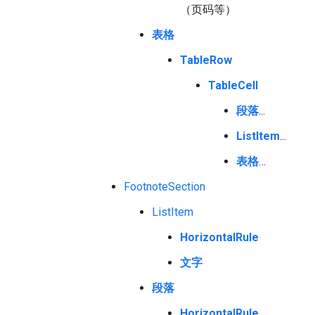
（页码等）
表格
TableRow
TableCell
段落
...
ListItem
...
表格
…
FootnoteSection
ListItem
HorizontalRule
文字
段落
HorizontalRule