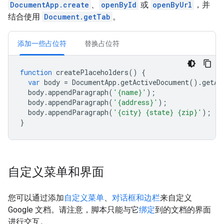
DocumentApp.create
、
openById
或
openByUrl
，并
结合使用
Document.getTab
。
添加一些占位符
替换占位符
function
createPlaceholders
()
{
var
body
=
DocumentApp
.
getActiveDocument
().
getAc
body
.
appendParagraph
(
'{name}'
);
body
.
appendParagraph
(
'{address}'
);
body
.
appendParagraph
(
'{city} {state} {zip}'
);
}
自定义菜单和界面
您可以通过添加
自定义菜单
、
对话框和边栏
来自定义
Google 文档。请注意，脚本只能与它
绑定
到的文档的界面
进行交互。