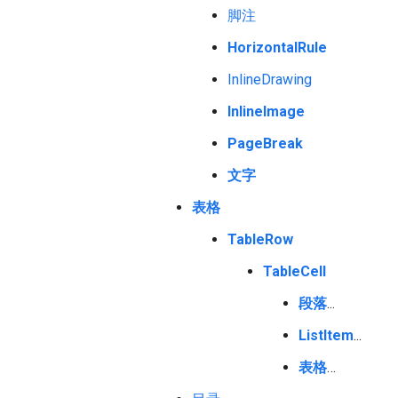
脚注
HorizontalRule
InlineDrawing
InlineImage
PageBreak
文字
表格
TableRow
TableCell
段落
...
ListItem
...
表格
…