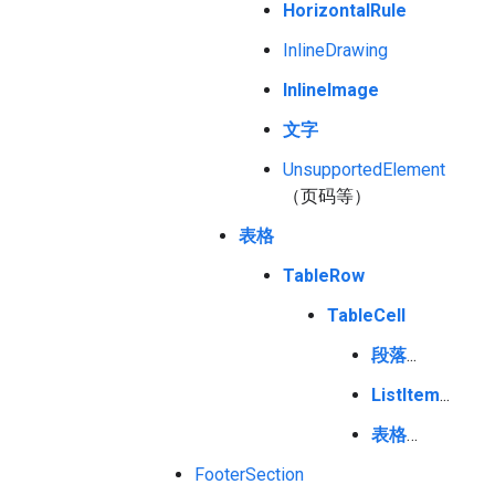
HorizontalRule
InlineDrawing
InlineImage
文字
UnsupportedElement
（页码等）
表格
TableRow
TableCell
段落
...
ListItem
...
表格
…
FooterSection