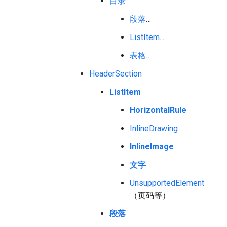
目录
段落
…
ListItem
...
表格
…
HeaderSection
ListItem
HorizontalRule
InlineDrawing
InlineImage
文字
UnsupportedElement
（页码等）
段落