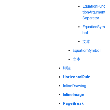
EquationFunc
tionArgument
Separator
EquationSym
bol
文本
EquationSymbol
文本
脚注
HorizontalRule
InlineDrawing
InlineImage
PageBreak