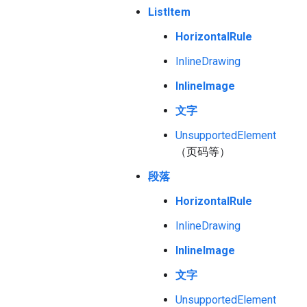
ListItem
HorizontalRule
InlineDrawing
InlineImage
文字
UnsupportedElement
（页码等）
段落
HorizontalRule
InlineDrawing
InlineImage
文字
UnsupportedElement