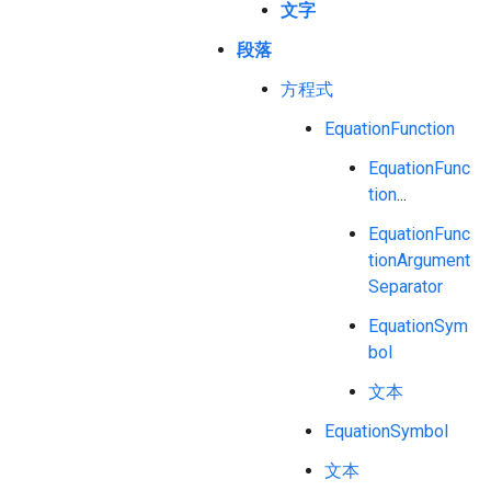
文字
段落
方程式
EquationFunction
EquationFunc
tion
...
EquationFunc
tionArgument
Separator
EquationSym
bol
文本
EquationSymbol
文本