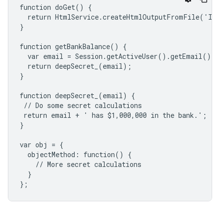
function doGet() {

  return HtmlService.createHtmlOutputFromFile('Ind
}

function getBankBalance() {

  var email = Session.getActiveUser().getEmail()

  return deepSecret_(email);

}

function deepSecret_(email) {

 // Do some secret calculations

 return email + ' has $1,000,000 in the bank.';

}

var obj = {

  objectMethod: function() {

    // More secret calculations

  }

};