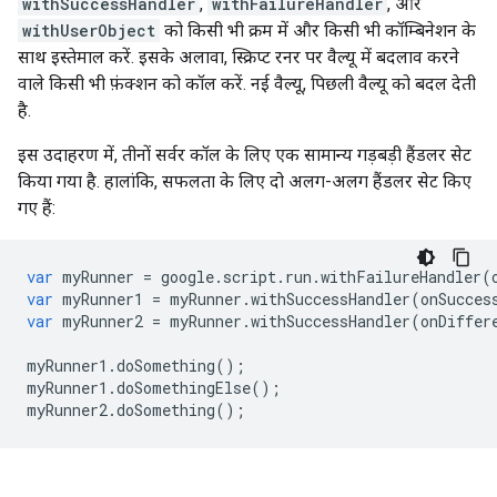
withSuccessHandler
,
withFailureHandler
, और
withUserObject
को किसी भी क्रम में और किसी भी कॉम्बिनेशन के
साथ इस्तेमाल करें. इसके अलावा, स्क्रिप्ट रनर पर वैल्यू में बदलाव करने
वाले किसी भी फ़ंक्शन को कॉल करें. नई वैल्यू, पिछली वैल्यू को बदल देती
है.
इस उदाहरण में, तीनों सर्वर कॉल के लिए एक सामान्य गड़बड़ी हैंडलर सेट
किया गया है. हालांकि, सफलता के लिए दो अलग-अलग हैंडलर सेट किए
गए हैं:
var
myRunner
=
google
.
script
.
run
.
withFailureHandler
(
var
myRunner1
=
myRunner
.
withSuccessHandler
(
onSucces
var
myRunner2
=
myRunner
.
withSuccessHandler
(
onDiffer
myRunner1
.
doSomething
();
myRunner1
.
doSomethingElse
();
myRunner2
.
doSomething
();