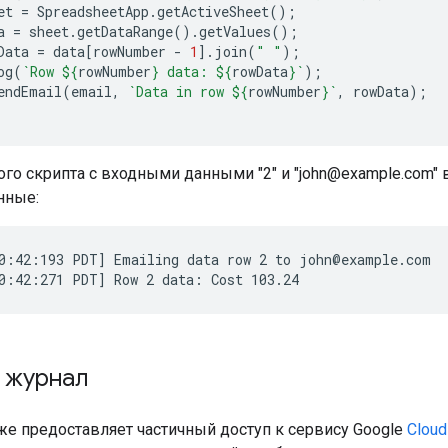
et
=
SpreadsheetApp
.
getActiveSheet
();
a
=
sheet
.
getDataRange
().
getValues
();
Data
=
data
[
rowNumber
-
1
].
join
(
" "
);
og
(
`Row 
${
rowNumber
}
 data: 
${
rowData
}
`
);
endEmail
(
email
,
`Data in row 
${
rowNumber
}
`
,
rowData
);
ого скрипта с входными данными "2" и "john@example.com"
нные:
0:42:193 PDT] Emailing data row 2 to john@example.com

 журнал
кже предоставляет частичный доступ к сервису Google
Cloud