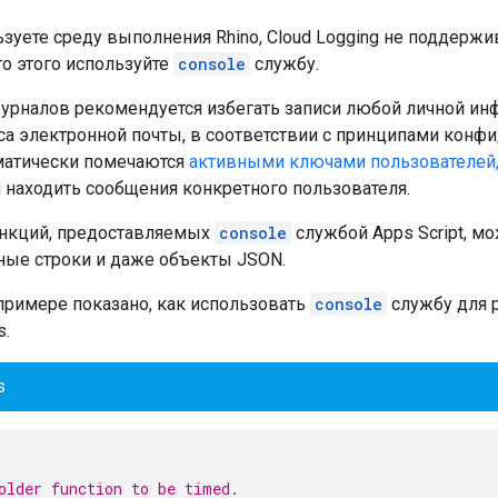
зуете среду выполнения Rhino, Cloud Logging не поддержив
то этого используйте
console
службу.
урналов рекомендуется избегать записи любой личной ин
еса электронной почты, в соответствии с принципами конф
матически помечаются
активными ключами пользователей
 находить сообщения конкретного пользователя.
нкций, предоставляемых
console
службой Apps Script, мо
ые строки и даже объекты JSON.
римере показано, как использовать
console
службу для 
s.
s
older function to be timed.