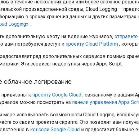
лов в течение нескольких дней или более сложное решен
тельской производственной среды, Cloud Logging — предп
ормацию о сроках хранения данных и других параметрах к
oud Logging»
.
ть дополнительную квоту на ведение журналов,
отправьте 
го вам потребуется доступ к
проекту Cloud Platform
, которы
предоставляет ряд дополнительных сервисов помимо хранен
етрики. Эти сервисы недоступны через Apps Script.
е облачное логирование
 привязаны к
проекту Google Cloud
, связанному с вашим A
урналов можно посмотреть на
панели управления Apps Scri
й мере использовать возможности Cloud Logging, использ
есте со своим проектом скрипта. Это позволит вам получа
редственно в
консоли Google Cloud
и предоставит больше в