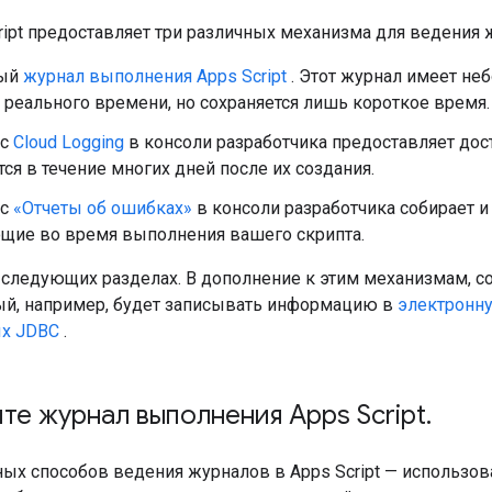
ript предоставляет три различных механизма для ведения 
ный
журнал выполнения Apps Script
. Этот журнал имеет не
реального времени, но сохраняется лишь короткое время.
йс
Cloud Logging
в консоли разработчика предоставляет дос
ся в течение многих дней после их создания.
йс
«Отчеты об ошибках»
в консоли разработчика собирает и
щие во время выполнения вашего скрипта.
 следующих разделах. В дополнение к этим механизмам, с
рый, например, будет записывать информацию в
электронн
ых JDBC
.
те журнал выполнения Apps Script
.
ных способов ведения журналов в Apps Script — использо