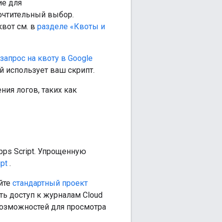
ие для
очтительный выбор.
вот см. в
разделе «Квоты и
запрос на квоту в Google
й использует ваш скрипт.
ия логов, таких как
pps Script. Упрощенную
pt
.
уйте
стандартный проект
ть доступ к журналам Cloud
озможностей для просмотра