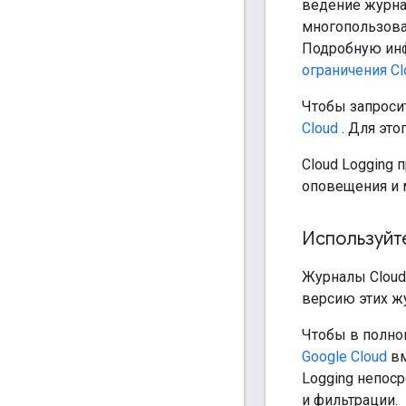
ведение журна
многопользова
Подробную инф
ограничения Cl
Чтобы запроси
Cloud
. Для это
Cloud Logging 
оповещения и м
Используйт
Журналы Cloud
версию этих ж
Чтобы в полно
Google Cloud
вм
Logging непос
и фильтрации.