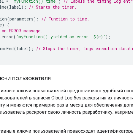
el
=
"myFunction() time"
;
// Labels the timing log entr
ime
(
label
);
// Starts the timer.
ion
(
parameters
);
// Function to time.
e
)
{
 an ERROR message.
.
error
(
`myFunction() yielded an error: 
${
e
}
`
);
imeEnd
(
label
);
// Stops the timer, logs execution durat
лючи пользователя
ивные ключи пользователей предоставляют удобный спо
ьзователей в записях Cloud Log без раскрытия их личнос
ту и меняются примерно раз в месяц для обеспечения доп
ользователь раскроет свою личность разработчику, наприм
ивные ключи пользователей превосходят идентификаторы 