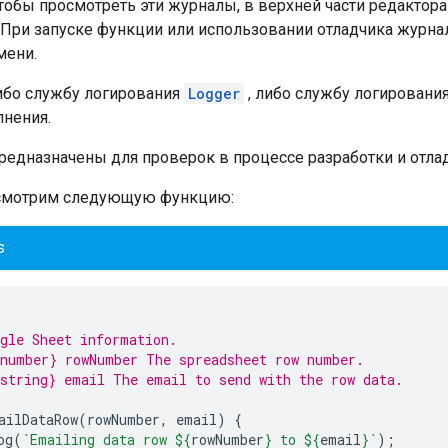
тобы просмотреть эти журналы, в верхней части редактор
 При запуске функции или использовании отладчика журн
мени.
ибо службу логирования
Logger
, либо службу логировани
нения.
редназначены для проверок в процессе разработки и отлад
ссмотрим следующую функцию:
s
gle Sheet information.
number} rowNumber The spreadsheet row number.
string} email The email to send with the row data.
ailDataRow
(
rowNumber
,
email
)
{
og
(
`Emailing data row 
${
rowNumber
}
 to 
${
email
}
`
);