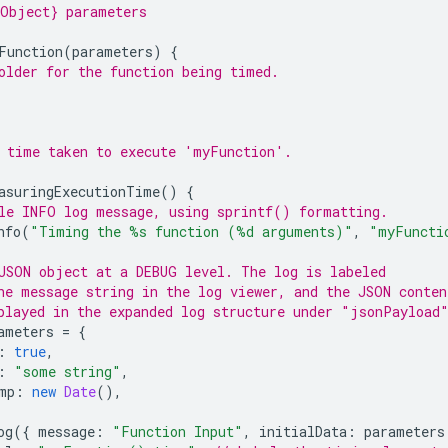
Object} parameters
Function
(
parameters
)
{
older for the function being timed.
 time taken to execute 'myFunction'.
asuringExecutionTime
()
{
le INFO log message, using sprintf() formatting.
nfo
(
"Timing the %s function (%d arguments)"
,
"myFuncti
JSON object at a DEBUG level. The log is labeled
he message string in the log viewer, and the JSON conten
played in the expanded log structure under "jsonPayload
ameters
=
{
:
true
,
:
"some string"
,
mp
:
new
Date
(),
og
({
message
:
"Function Input"
,
initialData
:
parameters