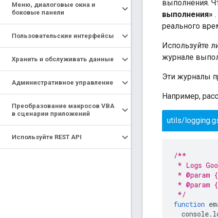
выполнения. Ч
Меню
,
диалоговые окна и
боковые панели
выполнения»
.
реального вре
Пользовательские интерфейсы
Используйте л
журнале выпол
Хранить и обслуживать данные
Эти журналы п
Административное управление
Например, ра
Преобразование макросов VBA
в сценарии приложений
utils/logging.g
Используйте REST API
/**
 * Logs Goo
 * @param {
 * @param {
 */
function
em
console
.
l