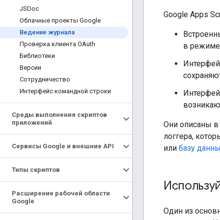
JSDoc
Google Apps Sc
Облачные проекты Google
Ведение журнала
Встроен
Проверка клиента OAuth
в режиме 
Библиотеки
Интерфе
Версии
сохраняют
Сотрудничество
Интерфейс командной строки
Интерфе
возникаю
Среды выполнения скриптов
приложений
Они описаны в
логгера, кото
Сервисы Google и внешние API
или
базу данн
Типы скриптов
Используй
Расширение рабочей области
Google
Один из основ