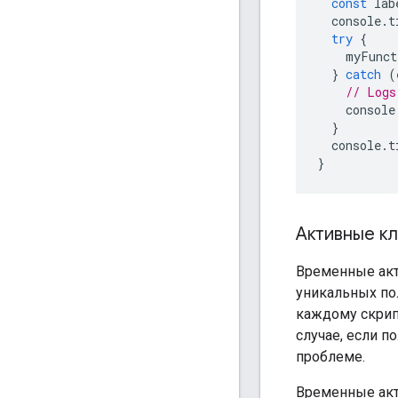
const
lab
console
.
t
try
{
myFunct
}
catch
(
// Logs
console
}
console
.
t
}
Активные к
Временные акт
уникальных пол
каждому скрип
случае, если п
проблеме.
Временные акт