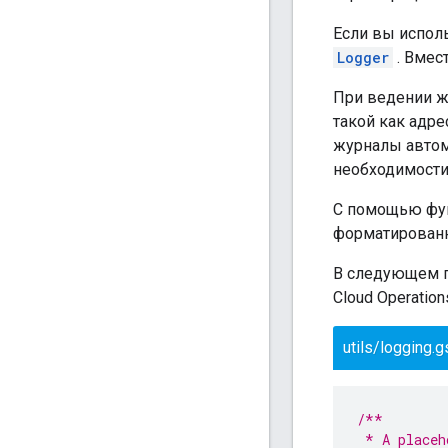
Если вы исполь
Logger
. Вмес
При ведении ж
такой как адр
журналы авто
необходимости
С помощью фу
форматированн
В следующем п
Cloud Operation
utils/logging.g
/**
 * A placeh