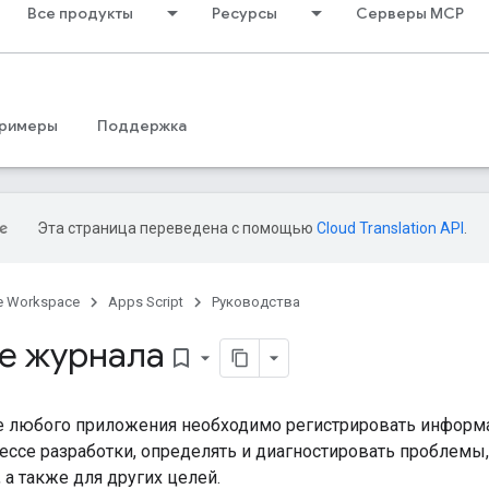
Все продукты
Ресурсы
Серверы MCP
римеры
Поддержка
Эта страница переведена с помощью
Cloud Translation API
.
e Workspace
Apps Script
Руководства
е журнала
bookmark_border
е любого приложения необходимо регистрировать информ
ессе разработки, определять и диагностировать проблемы
 а также для других целей.