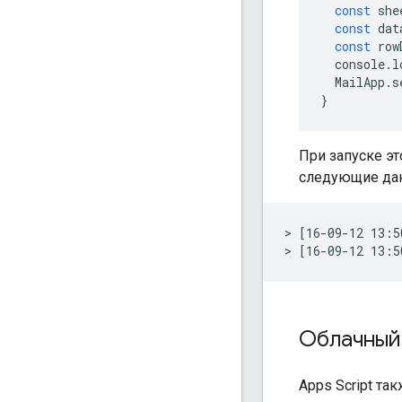
const
she
const
dat
const
row
console
.
l
MailApp
.
s
}
При запуске эт
следующие да
> [16-09-12 13:5
Облачный
Apps Script та