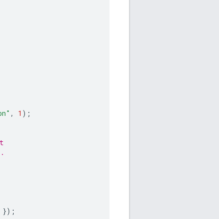
on"
,
1
);
t
".
});