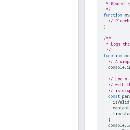
 * @param {
 */
function
my
// Placeh
}
/**
 * Logs the
 */
function
me
// A simp
console
.
i
// Log a 
// with t
// is dis
const
par
isValid
content
timesta
};
console
.
l