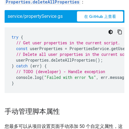
Properties.deleteAllProperties
：
service/propertyService.gs
在 GitHub 上查看
try
{
// Get user properties in the current script.
const
userProperties
=
PropertiesService
.
getUser
// Delete all user properties in the current scri
userProperties
.
deleteAllProperties
();
}
catch
(
err
)
{
// TODO (developer) - Handle exception
console
.
log
(
"Failed with error %s"
,
err
.
message
)
}
手动管理脚本属性
您最多可以从项目设置页面手动添加 50 个自定义属性，这