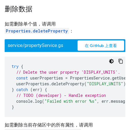
删除数据
如需删除单个值，请调用
Properties.deleteProperty
：
service/propertyService.gs
在 GitHub 上查看
try
{
// Delete the user property 'DISPLAY_UNITS'.
const
userProperties
=
PropertiesService
.
getUser
userProperties
.
deleteProperty
(
"DISPLAY_UNITS"
);
}
catch
(
err
)
{
// TODO (developer) - Handle exception
console
.
log
(
"Failed with error %s"
,
err
.
message
)
}
如需删除当前存储区中的所有属性，请调用