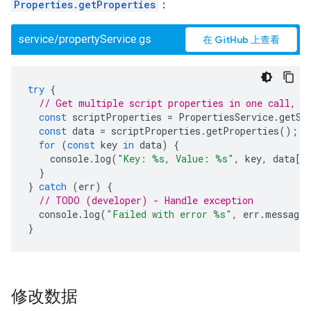
Properties.getProperties
：
service/propertyService.gs
在 GitHub 上查看
try
{
// Get multiple script properties in one call, t
const
scriptProperties
=
PropertiesService
.
getSc
const
data
=
scriptProperties
.
getProperties
();
for
(
const
key
in
data
)
{
console
.
log
(
"Key: %s, Value: %s"
,
key
,
data
[
k
}
}
catch
(
err
)
{
// TODO (developer) - Handle exception
console
.
log
(
"Failed with error %s"
,
err
.
message
)
}
修改数据