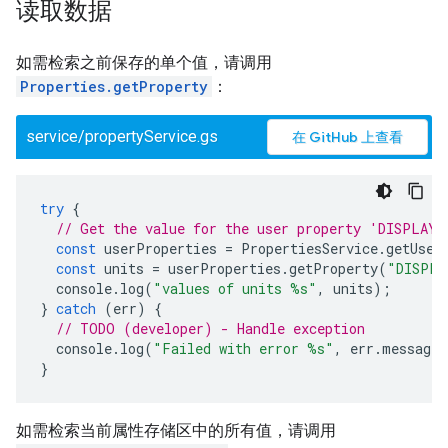
读取数据
如需检索之前保存的单个值，请调用
Properties.getProperty
：
service/propertyService.gs
在 GitHub 上查看
try
{
// Get the value for the user property 'DISPLAY_
const
userProperties
=
PropertiesService
.
getUser
const
units
=
userProperties
.
getProperty
(
"DISPLA
console
.
log
(
"values of units %s"
,
units
);
}
catch
(
err
)
{
// TODO (developer) - Handle exception
console
.
log
(
"Failed with error %s"
,
err
.
message
)
}
如需检索当前属性存储区中的所有值，请调用