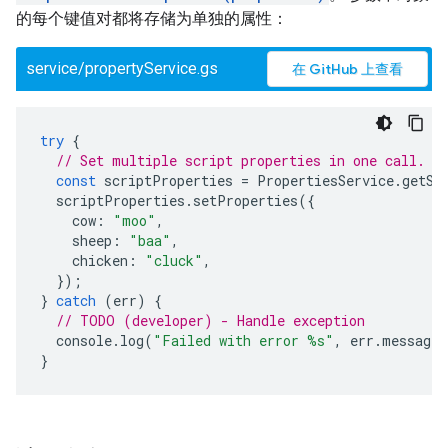
的每个键值对都将存储为单独的属性：
service/propertyService.gs
在 GitHub 上查看
try
{
// Set multiple script properties in one call.
const
scriptProperties
=
PropertiesService
.
getSc
scriptProperties
.
setProperties
({
cow
:
"moo"
,
sheep
:
"baa"
,
chicken
:
"cluck"
,
});
}
catch
(
err
)
{
// TODO (developer) - Handle exception
console
.
log
(
"Failed with error %s"
,
err
.
message
)
}