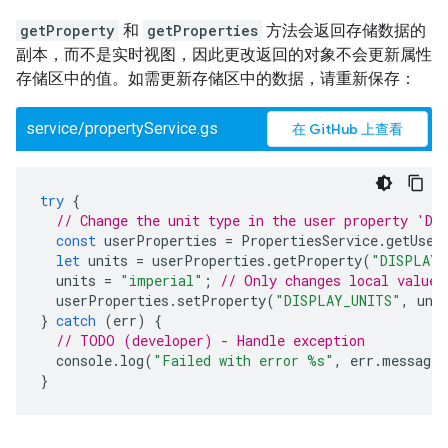
getProperty
和
getProperties
方法会返回存储数据的
副本，而不是实时视图，因此更改返回的对象不会更新属性
存储区中的值。如需更新存储区中的数据，请重新保存：
service/propertyService.gs
在 GitHub 上查看
try
{
// Change the unit type in the user property 'DI
const
userProperties
=
PropertiesService
.
getUser
let
units
=
userProperties
.
getProperty
(
"DISPLAY_
units
=
"imperial"
;
// Only changes local value,
userProperties
.
setProperty
(
"DISPLAY_UNITS"
,
uni
}
catch
(
err
)
{
// TODO (developer) - Handle exception
console
.
log
(
"Failed with error %s"
,
err
.
message
)
}