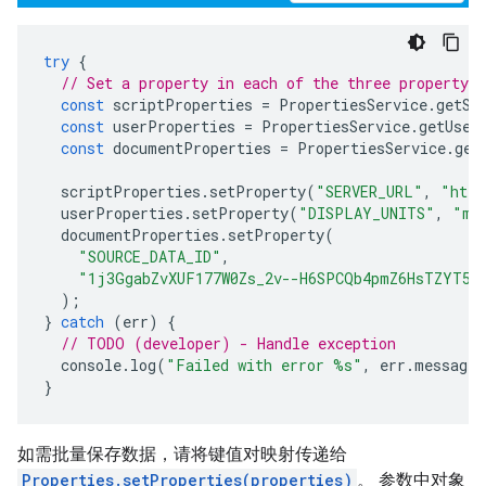
try
{
// Set a property in each of the three property s
const
scriptProperties
=
PropertiesService
.
getSc
const
userProperties
=
PropertiesService
.
getUser
const
documentProperties
=
PropertiesService
.
get
scriptProperties
.
setProperty
(
"SERVER_URL"
,
"http
userProperties
.
setProperty
(
"DISPLAY_UNITS"
,
"me
documentProperties
.
setProperty
(
"SOURCE_DATA_ID"
,
"1j3GgabZvXUF177W0Zs_2v--H6SPCQb4pmZ6HsTZYT5k
);
}
catch
(
err
)
{
// TODO (developer) - Handle exception
console
.
log
(
"Failed with error %s"
,
err
.
message
)
}
如需批量保存数据，请将键值对映射传递给
Properties.setProperties(properties)
。 参数中对象