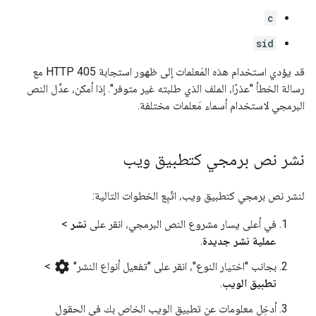
c
sid
قد يؤدي استخدام هذه المَعلمات إلى ظهور استجابة HTTP 405 مع
رسالة الخطأ "عذرًا، الملف الذي طلبته غير متوفر". إذا أمكن، عدِّل النص
البرمجي لاستخدام أسماء مَعلمات مختلفة.
نشر نص برمجي كتطبيق ويب
لنشر نص برمجي كتطبيق ويب، اتّبِع الخطوات التالية:
في أعلى يسار مشروع النص البرمجي، انقر على
نشر
>
عملية نشر جديدة
.
settings
بجانب "اختيار النوع"، انقر على "تفعيل أنواع النشر"
>
تطبيق الويب
.
أدخِل معلومات عن تطبيق الويب الخاص بك في الحقول