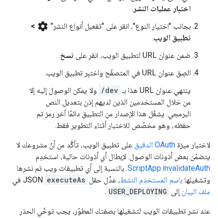
اختبار عمليات النشر
.
settings
بجانب "اختيار النوع"، انقر على "تفعيل أنواع النشر"
>
تطبيق الويب
.
ضمن عنوان URL لتطبيق الويب، انقر على
نسخ
.
الصِق عنوان URL في المتصفّح واختبِر تطبيق الويب.
ينتهي عنوان URL هذا بـ
/dev
ولا يمكن الوصول إليه إلا
من خلال المستخدمين الذين لديهم إذن بتعديل النص
البرمجي. يشغّل هذا الإصدار من التطبيق دائمًا آخر رمز تم
حفظه، وهو مخصّص للاختبار أثناء التطوير فقط.
لاختبار ميزة
OAuth الدقيق
على تطبيق الويب، تأكَّد من أنّ مشروعك لا
يتضمّن بعض أذونات الوصول. لإبطال أي أذونات حالية، استخدِم
ScriptApp.invalidateAuth
. بالنسبة إلى أي تطبيقات ويب تم نشرها
وتشغيلها
باسم المستخدم النشط
، عدِّل حقل
executeAs
JSON في
ملف البيان
إلى
USER_DEPLOYING
.
عند نشر تطبيقات الويب لتشغيلها بصفتك المطوّر، يجب توخّي الحذر