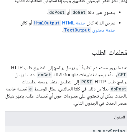
يمكن نشر النص البرمجي كتطبيق ويب إذا استوفى المتطلبات التالية:
يحتوي على دالة
doGet
أو
doPost
.
تعرض الدالة كائن
خدمة HTML
HtmlOutput
أو كائن
خدمة محتوى
TextOutput
.
مَعلمات الطلب
عندما يزور مستخدم تطبيقًا أو يرسل برنامج إلى التطبيق طلب HTTP
GET
، تنفِّذ برمجة تطبيقات Google الدالة
doGet
. عندما يرسل
برنامج طلب HTTP
POST
إلى التطبيق، ينفّذ برمجة تطبيقات
doPost
بدلاً من ذلك. في كلتا الحالتين، يمثّل الوسيط
e
مَعلمة خاصة
بالحدث يمكن أن تحتوي على معلومات حول أي مَعلمات طلب. يظهر هيكل
عنصر الحدث في الجدول التالي:
الحقول
e.queryString