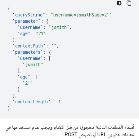
{
"queryString"
:
"username=jsmith&age=21"
,
"parameter"
:
{
"username"
:
"jsmith"
,
"age"
:
"21"
},
"contextPath"
:
""
,
"parameters"
:
{
"username"
:
[
"jsmith"
],
"age"
:
[
"21"
]
},
"contentLength"
:
-1
}
أسماء المَعلمات التالية محجوزة من قِبل النظام ويجب عدم استخدامها في
مَعلمات عناوين URL أو نصوص POST: