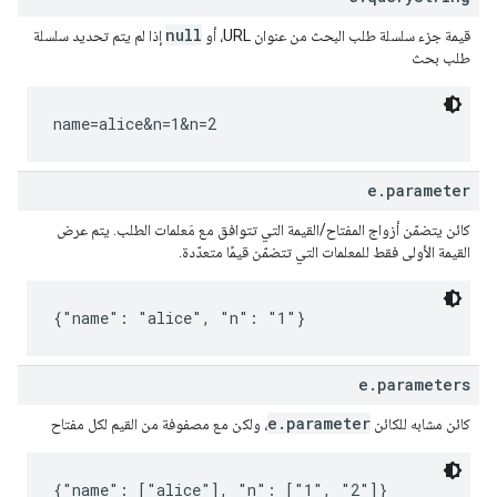
null
قيمة جزء سلسلة طلب البحث من عنوان URL، أو
إذا لم يتم تحديد سلسلة
طلب بحث
name=alice&n=1&n=2
e.parameter
كائن يتضمّن أزواج المفتاح/القيمة التي تتوافق مع مَعلمات الطلب. يتم عرض
القيمة الأولى فقط للمعلمات التي تتضمّن قيمًا متعدّدة.
{"name": "alice", "n": "1"}
e.parameters
e.parameter
كائن مشابه للكائن
، ولكن مع مصفوفة من القيم لكل مفتاح
{"name": ["alice"], "n": ["1", "2"]}