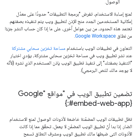
الوصول.
لمنع إساءة الاستخدام، تفرض "برمجة التطبيقات" حدودًا على معدّل
إمكانية المستخدمين الجدد منح الإذن لتطبيق ويب يتم تنفيذه بصفتهم.
تعتمد هذه الحدود، من بين عوامل أخرى، على ما إذا كان حساب النشر جزءًا
من نطاق
Google Workspace
.
التعاون في تطبيقات الويب باستخدام
مساحة تخزين سحابي مشتركة
عند نشر تطبيق ويب في مساحة تخزين سحابي مشتركة، يؤدي اختيار
"التنفيذ بصفتك" إلى تنفيذ تطبيق الويب بإذن المستخدم الذي نشره (لأنّه
لا يوجد مالك للنص البرمجي).
تضمين تطبيق الويب في "مواقع Google"
{:#embed-web-app}
تظل تطبيقات الويب المضمّنة خاضعة لأذونات الوصول لمنع الاستخدام
الضار. إذا بدا أنّ تطبيق الويب المضمّن لا يعمل، تحقّق مما إذا كانت
الأذونات التي ضبطها مالك تطبيق الويب ومشرف النطاق تسمح