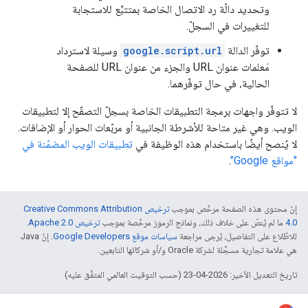
وتحديد دالّة رد الاتصال الخاصة بمتتبِّع للاستجابة
للتغييرات في السجلّ.
توفّر الدالة
google.script.url
وسيلة لاسترداد
مَعلمات عنوان URL والجزء من عنوان URL للصفحة
الحالية، في حال توفّرهما.
لا تتوفّر واجهات برمجة التطبيقات الخاصة بسجلّ التصفّح إلا لتطبيقات
الويب. وهي غير متاحة للأشرطة الجانبية أو مربّعات الحوار أو الإضافات.
لا يُنصح أيضًا باستخدام هذه الوظيفة في
تطبيقات الويب المضمّنة في
"مواقع Google"
.
إنّ محتوى هذه الصفحة مرخّص بموجب
ترخيص Creative Commons Attribution
4.0‏
ما لم يُنصّ على خلاف ذلك، ونماذج الرموز مرخّصة بموجب
ترخيص Apache 2.0‏
.
للاطّلاع على التفاصيل، يُرجى مراجعة
سياسات موقع Google Developers‏
. إنّ Java
هي علامة تجارية مسجَّلة لشركة Oracle و/أو شركائها التابعين.
تاريخ التعديل الأخير: 2026-04-23 (حسب التوقيت العالمي المتفَّق عليه)