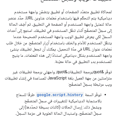
لمحاكاة تطبيق متعدّد الصفحات أو تطبيق يتضمّن واجهة مستخدم
ديناميكية يتم التحكّم فيها باستخدام مَعلمات عناوين URL، حدِّد عنصر
حالة لتمثيل واجهة المستخدم أو الصفحة في التطبيق، ثم أضِف الحالة
إلى سجلّ المتصفّح أثناء تنقّل المستخدم في تطبيقك. استمِع إلى أحداث
السجلّ لكي يعرض تطبيق الويب واجهة المستخدم الصحيحة عندما
يتنقّل المستخدم للأمام والخلف باستخدام أزرار المتصفّح. من خلال طلب
مَعلمات عنوان URL في مدّة التحميل، يمكنك أن تجعل تطبيقك ينشئ
واجهة المستخدم بشكل ديناميكي استنادًا إلى هذه المَعلمات، ما يتيح
للمستخدم بدء التطبيق في حالة معيّنة.
توفّر &quot;برمجة التطبيقات&quot; واجهتَي برمجة تطبيقات غير
متزامنتَين من جهة العميل بلغة JavaScript للمساعدة في إنشاء تطبيقات
ويب مرتبطة بسجلّ المتصفّح:
توفّر السمة
google.script.history
طرقًا للسماح
بالاستجابة الديناميكية للتغييرات في سجلّ المتصفّح.
ويشمل ذلك: إرسال الحالات (كائنات بسيطة تحدّدها) إلى
سجلّ المتصفّح، واستبدال الحالة العلوية في حزمة السجلّ،