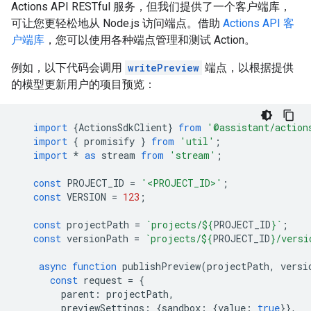
Actions API RESTful 服务，但我们提供了一个客户端库，
可让您更轻松地从 Node.js 访问端点。借助
Actions API 客
户端库
，您可以使用各种端点管理和测试 Action。
例如，以下代码会调用
writePreview
端点，以根据提供
的模型更新用户的项目预览：
import
{
ActionsSdkClient
}
from
'@assistant/action
import
{
promisify
}
from
'util'
;
import
*
as
stream
from
'stream'
;
const
PROJECT_ID
=
'<PROJECT_ID>'
;
const
VERSION
=
123
;
const
projectPath
=
`projects/
${
PROJECT_ID
}
`
;
const
versionPath
=
`projects/
${
PROJECT_ID
}
/versi
async
function
publishPreview
(
projectPath
,
versi
const
request
=
{
parent
:
projectPath
,
previewSettings
:
{
sandbox
:
{
value
:
true
}},