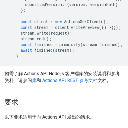
submittedVersion
:
{
version
:
versionPath
}
};
const
client
=
new
ActionsSdkClient
();
const
stream
=
client
.
writePreview
(()
=
>
{});
stream
.
write
(
request
);
stream
.
end
();
const
finished
=
promisify
(
stream
.
finished
);
await
finished
(
stream
);
}
如需了解 Actions API Node.js 客户端库的安装说明和参考
资料，请参阅
库
和
Actions API REST 参考文档
文档。
要求
以下要求适用于向 Actions API 发出的请求。