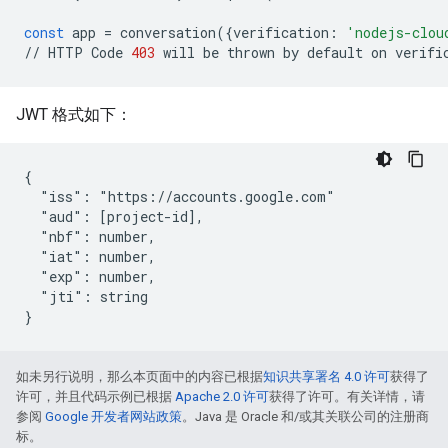
const
app
=
conversation
({
verification
:
'nodejs-clou
//
HTTP
Code
403
will
be
thrown
by
default
on
verifi
JWT 格式如下：
{

  "iss": "https://accounts.google.com"

  "aud": [project-id],

  "nbf": number,

  "iat": number,

  "exp": number,

  "jti": string

}
如未另行说明，那么本页面中的内容已根据
知识共享署名 4.0 许可
获得了
许可，并且代码示例已根据
Apache 2.0 许可
获得了许可。有关详情，请
参阅
Google 开发者网站政策
。Java 是 Oracle 和/或其关联公司的注册商
标。