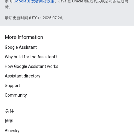
参阅
Google 开发者网站政策
。Java 是 Oracle 和/或其关联公司的注册商
标。
最后更新时间 (UTC)：2025-07-26。
More Information
Google Assistant
Why build for the Assistant?
How Google Assistant works
Assistant directory
Support
Community
关注
博客
Bluesky