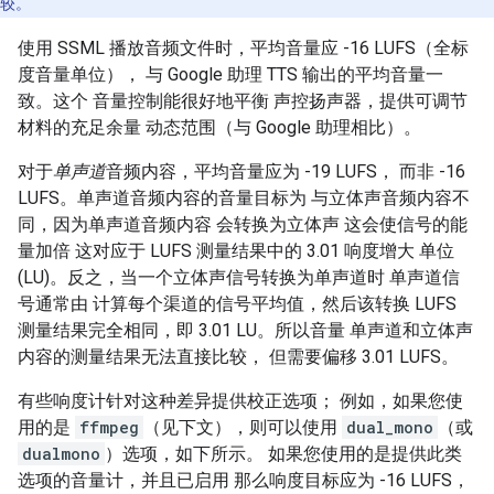
较。
使用 SSML 播放音频文件时，平均音量应 -16 LUFS（全标
度音量单位）
， 与 Google 助理 TTS 输出的平均音量一
致。这个 音量控制能很好地平衡 声控扬声器，提供可调节
材料的充足余量 动态范围（与 Google 助理相比）。
对于
单声道
音频内容，平均音量应为 -19 LUFS， 而非 -16
LUFS。单声道音频内容的音量目标为 与立体声音频内容不
同，因为单声道音频内容 会转换为立体声 这会使信号的能
量加倍 这对应于 LUFS 测量结果中的 3.01 响度增大 单位
(LU)。反之，当一个立体声信号转换为单声道时 单声道信
号通常由 计算每个渠道的信号平均值，然后该转换 LUFS
测量结果完全相同，即 3.01 LU。所以音量 单声道和立体声
内容的测量结果无法直接比较， 但需要偏移 3.01 LUFS。
有些响度计针对这种差异提供校正选项； 例如，如果您使
用的是
ffmpeg
（见下文），则可以使用
dual_mono
（或
dualmono
）选项，如下所示。 如果您使用的是提供此类
选项的音量计，并且已启用 那么响度目标应为 -16 LUFS，