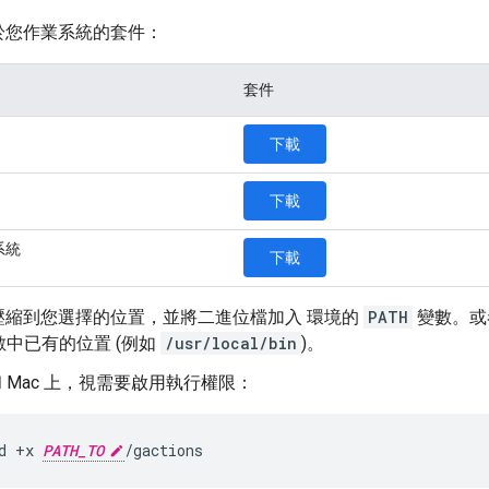
於您作業系統的套件：
套件
下載
下載
系統
下載
壓縮到您選擇的位置，並將二進位檔加入 環境的
PATH
變數。或
中已有的位置 (例如
/usr/local/bin
)。
x 和 Mac 上，視需要啟用執行權限：
d +x 
PATH_TO
/gactions