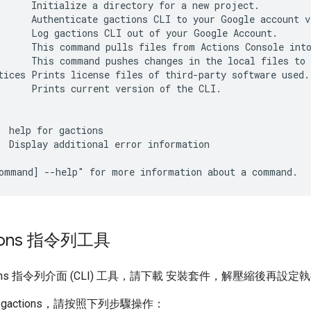
      Initialize a directory for a new project.

      Authenticate gactions CLI to your Google account v
      Log gactions CLI out of your Google Account.

      This command pulls files from Actions Console into
      This command pushes changes in the local files to 
tices Prints license files of third-party software used.

      Prints current version of the CLI.

  help for gactions

  Display additional error information

ions 指令列工具
ions 指令列介面 (CLI) 工具，請下載 安裝套件，解壓縮後再設
gactions，請按照下列步驟操作：