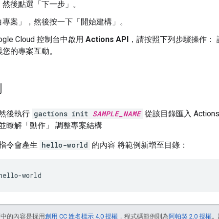
，然後點選「下一步」
。
白專案」
，然後按一下「開始建構」
。
ogle Cloud 控制台中啟用
Actions API
，請按照下列步驟操作： 
ns 與您的專案互動。
例
然後執行
gactions init
SAMPLE_NAME
從該目錄匯入 Acti
並瞭解「動作」 調整專案結構
指令會產生
hello-world
的內容 將範例新增至目錄：
hello-world
面中的內容是採用
創用 CC 姓名標示 4.0 授權
，程式碼範例則為
阿帕契 2.0 授權
。