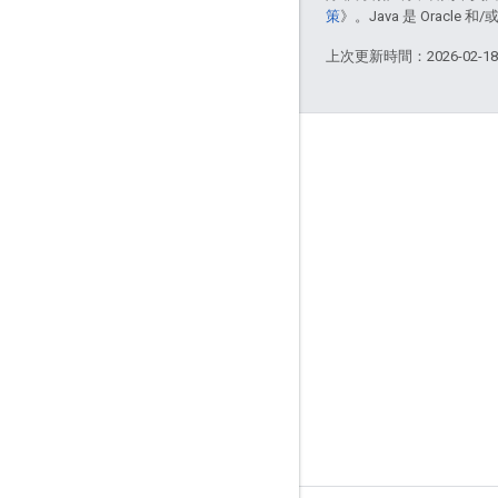
策
》。Java 是 Oracl
上次更新時間：2026-02-1
更多資訊
Google Assistant
為什麼要使用 Google 助理？
Google 助理的運作方式
Google 助理目錄
支援
社群