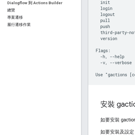
  init          
Dialogflow 到 Actions Builder
  login         
總覽
  logout        
專案遷移
  pull          
履行遷移作業
  push          
  third-party-no
  version       
Flags:

  -h, --help    
  -v, --verbose 
安裝 gact
如要安裝 gact
如要安裝及設定 