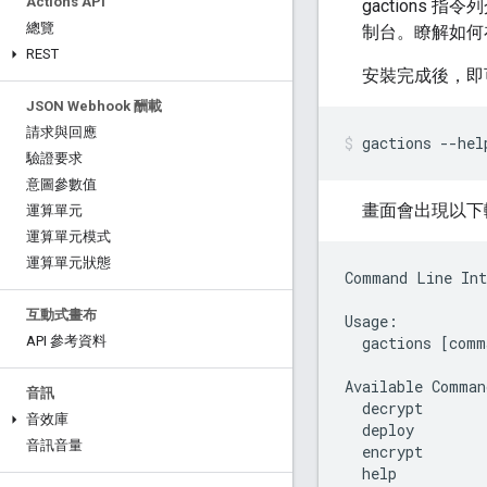
Actions API
gactions 指
總覽
制台。瞭解如何
REST
安裝完成後，即
JSON Webhook 酬載
請求與回應
gactions --hel
驗證要求
意圖參數值
畫面會出現以下
運算單元
運算單元模式
運算單元狀態
Command Line Int
互動式畫布
Usage:

  gactions [comm
API 參考資料
Available Comman
音訊
  decrypt       
音效庫
  deploy        
音訊音量
  encrypt       
  help          