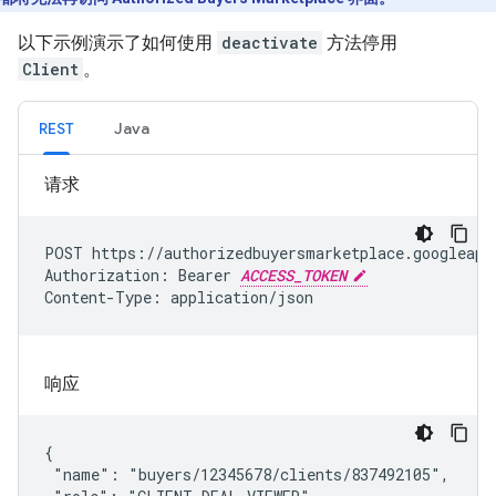
以下示例演示了如何使用
deactivate
方法停用
Client
。
REST
Java
请求
POST https://authorizedbuyersmarketplace.googleapi
Authorization: Bearer 
ACCESS_TOKEN
Content-Type: application/json
响应
{

 "name": "buyers/12345678/clients/837492105",
