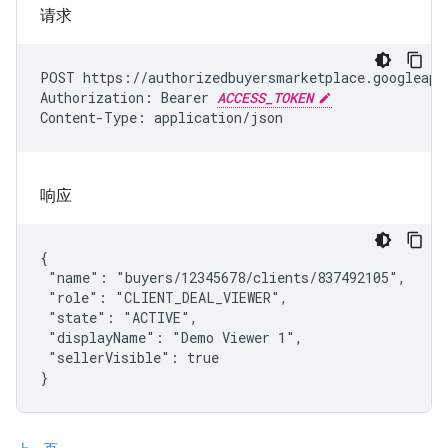
请求
POST https://authorizedbuyersmarketplace.googleapi
Authorization: Bearer 
ACCESS_TOKEN
Content-Type: application/json
响应
{

 "name": "buyers/12345678/clients/837492105",

 "role": "CLIENT_DEAL_VIEWER",

 "state": "ACTIVE",

 "displayName": "Demo Viewer 1",

 "sellerVisible": true

}