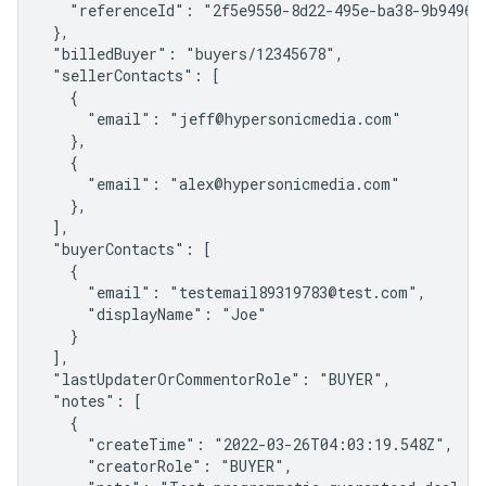
   "referenceId": "2f5e9550-8d22-495e-ba38-9b949634
 },

 "billedBuyer": "buyers/12345678",

 "sellerContacts": [

   {

     "email": "jeff@hypersonicmedia.com"

   },

   {

     "email": "alex@hypersonicmedia.com"

   },

 ],

 "buyerContacts": [

   {

     "email": "testemail89319783@test.com",

     "displayName": "Joe"

   }

 ],

 "lastUpdaterOrCommentorRole": "BUYER",

 "notes": [

   {

     "createTime": "2022-03-26T04:03:19.548Z",

     "creatorRole": "BUYER",
