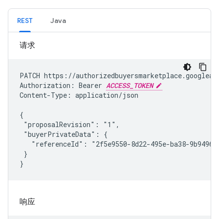
REST
Java
请求
PATCH https://authorizedbuyersmarketplace.googleap
Authorization: Bearer 
ACCESS_TOKEN
Content-Type: application/json

{

 "proposalRevision": "1",

 "buyerPrivateData": {

   "referenceId": "2f5e9550-8d22-495e-ba38-9b949634
 }

}
响应