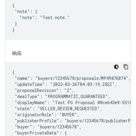
{

 "note": {

   "note": "Test note."

 }

}
响应
{

 "name": "buyers/12345678/proposals/MP49876074",

 "updateTime": "2022-03-26T04:03:19.282Z",

 "proposalRevision": "2",

 "dealType": "PROGRAMMATIC_GUARANTEED",

 "displayName": "Test PG Proposal #0ce643e9-5518-4
 "state": "SELLER_REVIEW_REQUESTED",

 "originatorRole": "BUYER",

 "publisherProfile": "buyers/12345678/publisherPro
 "buyer": "buyers/12345678",

 "buyerPrivateData": {
