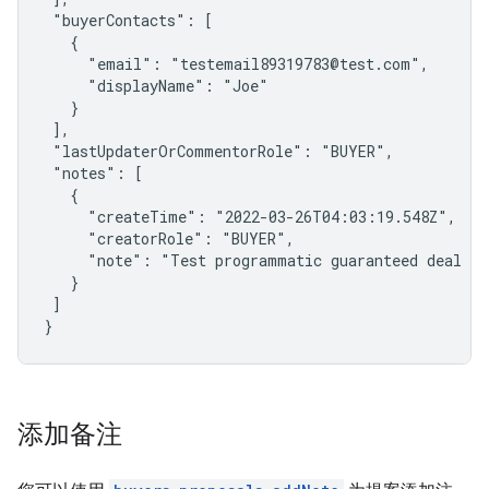
 "buyerContacts": [

   {

     "email": "testemail89319783@test.com",

     "displayName": "Joe"

   }

 ],

 "lastUpdaterOrCommentorRole": "BUYER",

 "notes": [

   {

     "createTime": "2022-03-26T04:03:19.548Z",

     "creatorRole": "BUYER",

     "note": "Test programmatic guaranteed deal pro
   }

 ]

}
添加备注