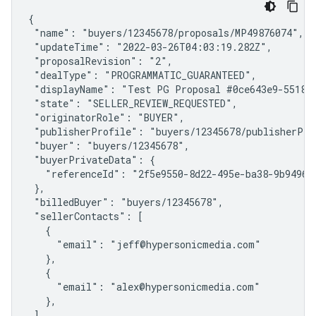
{

 "name": "buyers/12345678/proposals/MP49876074",

 "updateTime": "2022-03-26T04:03:19.282Z",

 "proposalRevision": "2",

 "dealType": "PROGRAMMATIC_GUARANTEED",

 "displayName": "Test PG Proposal #0ce643e9-5518-4
 "state": "SELLER_REVIEW_REQUESTED",

 "originatorRole": "BUYER",

 "publisherProfile": "buyers/12345678/publisherPro
 "buyer": "buyers/12345678",

 "buyerPrivateData": {

   "referenceId": "2f5e9550-8d22-495e-ba38-9b949634
 },

 "billedBuyer": "buyers/12345678",

 "sellerContacts": [

   {

     "email": "jeff@hypersonicmedia.com"

   },

   {

     "email": "alex@hypersonicmedia.com"

   },

 ],
