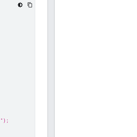
)"
);