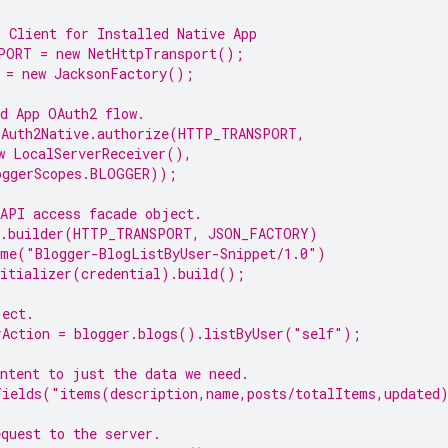
I Client for Installed Native 
App
PORT = 
new
 NetHttpTransport();
 = 
new
 JacksonFactory();
d 
App
 OAuth2 flow.
OAuth2Native.authorize(HTTP_TRANSPORT,
w
 LocalServerReceiver(),
oggerScopes.
BLOGGER
));
 API access facade object.
r.builder(HTTP_TRANSPORT, JSON_FACTORY)
ame(
"Blogger-BlogListByUser-Snippet/1.0"
)
nitializer(credential).build();
ject.
rAction = blogger.blogs().listByUser(
"self"
);
ontent to just the data we need.
Fields(
"items(description,name,posts/totalItems,updated
equest to the server.