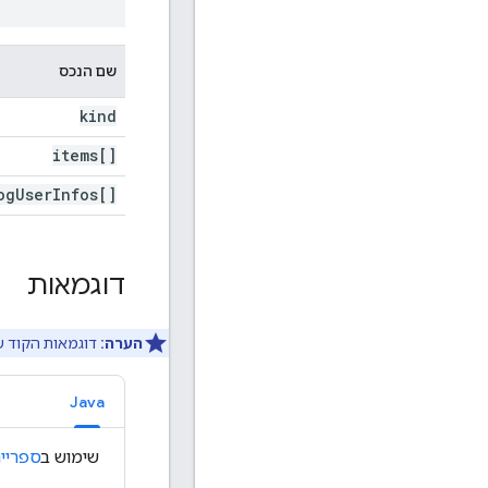
שם הנכס
kind
items[]
og
User
Infos[]
דוגמאות
הערה:
דוגמאות הקוד שזמינות ל-method לא מייצגות את כל
Java
שימוש ב
ספריית 