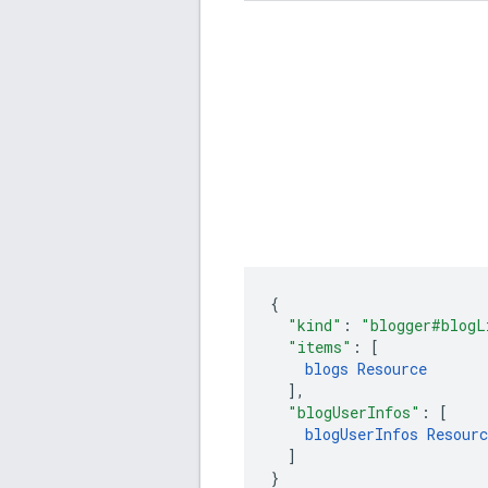
"kind"
:
"blogger#blogL
"items"
:
[
blogs
Resource
],
"blogUserInfos"
:
[
blogUserInfos
Resourc
]
}