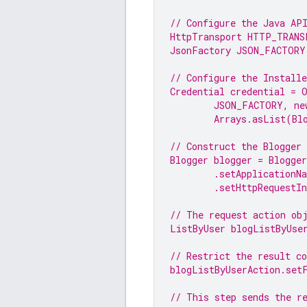
// Configure the Java AP
HttpTransport HTTP_TRANS
JsonFactory JSON_FACTORY
// Configure the Installe
Credential credential = 
JSON_FACTORY, 
ne
Arrays.asList(Bl
// Construct the 
Blogger
Blogger blogger = Blogge
.setApplicationN
.setHttpRequestI
// The request action ob
ListByUser blogListByUse
// Restrict the result c
blogListByUserAction
.set
// This step sends the r