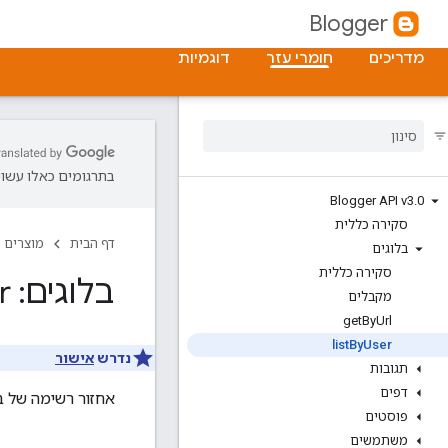
Blogger
מדריכים
חומרי עזר
דוגמיות
בתרגומים כאלו עשויו
Blogger API v3
.
0
סקירה כללית
דף הבית
מוצרים
בלוגים
סקירה כללית
בלוגים: list
r
מקבלים
get
By
Url
list
By
User
נדרש
אישור
תגובות
דפים
אחזור רשימה של ב
פוסטים
משתמשים