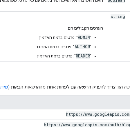
boolean
האם התשובה היא רשימה של בלוגים עם מידע לכל משתמש במ
string
הערכים הקבילים הם:
ADMIN
‫"
": פרטים ברמת האדמין
AUTHOR
‫"
": פרטים ברמת המחבר
READER
‫"
": פרטים ברמת האדמין
ה הזו, צריך להעניק הרשאה עם לפחות אחת מההרשאות הבאות (
מידע
https:
/
/
www
.
googleapis
.
com
https:
/
/
www
.
googleapis
.
com
/
auth
/
blo