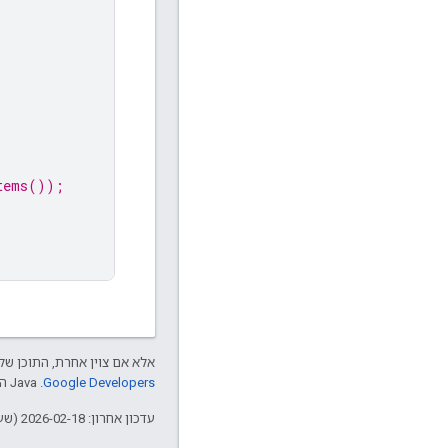
tems());
אלא אם צוין אחרת, התוכן של 
Google Developers‏
.‏ Java הוא סימן מסחרי רשום של חברת Oracle ו/או של השותפים העצמאיים שלה.
עדכון אחרון: 2026-02-18 (שעון UTC).