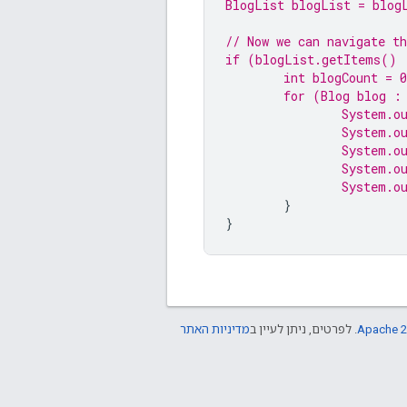
BlogList blogList = blog
// Now we can navigate th
if
 (blogList.getItems() 
int
 blogCount = 
for
 (Blog blog :
System.
o
System.
o
System.
o
System.
o
System.
o
}
}
Apache 2
. לפרטים, ניתן לעיין ב
מדיניות האתר