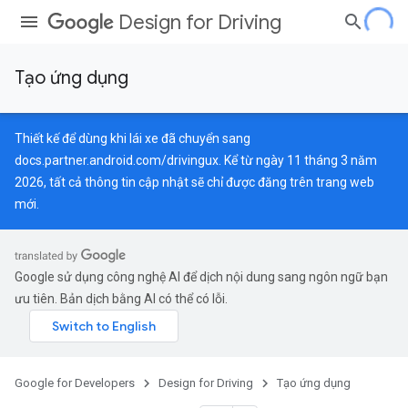
Design for Driving
Tạo ứng dụng
Thiết kế để dùng khi lái xe đã chuyển sang
docs.partner.android.com/drivingux
. Kể từ ngày 11 tháng 3 năm
2026, tất cả thông tin cập nhật sẽ chỉ được đăng trên trang web
mới.
Google sử dụng công nghệ AI để dịch nội dung sang ngôn ngữ bạn
ưu tiên. Bản dịch bằng AI có thể có lỗi.
Google for Developers
Design for Driving
Tạo ứng dụng