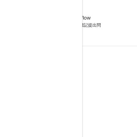
Stack Overflow
使用 google-cast 標記提出問
題。
產品資訊
Cast 開發人員控制台
服務條款
版本資訊