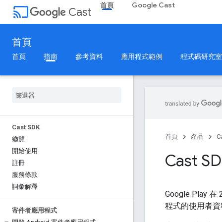
首頁
Google Cast
cast
Cast
首頁
首頁
指南
參考資料
應用程式範例
程式碼研究室
Cast SDK
首頁
產品
C
總覽
開始使用
Cast 
註冊
服務條款
詞彙解釋
Google Play 在
程式的使用者資
寄件者應用程式