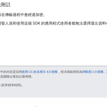
級附註
料在傳輸過程中會經過加密。
開發人員和使用這個 SDK 的應用程式使用者都無法選擇退出資
面中的內容是採用
創用 CC 姓名標示 4.0 授權
，程式碼範例則為
阿帕契 2.0 授權
。
e 和/或其關聯企業的註冊商標。
9 (世界標準時間)。