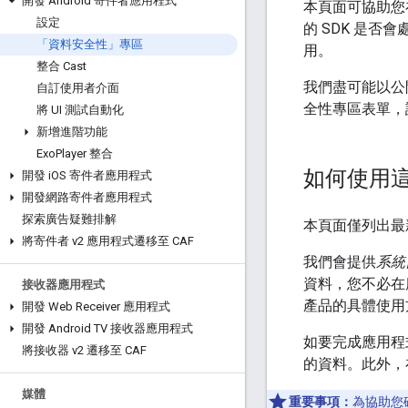
開發 Android 寄件者應用程式
本頁面可協助您在使
設定
的 SDK 是
「資料安全性」專區
用。
整合 Cast
我們盡可能以公開
自訂使用者介面
全性專區表單，
將 UI 測試自動化
新增進階功能
Exo
Player 整合
如何使用
開發 i
OS 寄件者應用程式
開發網路寄件者應用程式
探索廣告疑難排解
本頁面僅列出最新
將寄件者 v2 應用程式遷移至 CAF
我們會提供
系統
資料，您不必在
接收器應用程式
產品的具體使用
開發 Web Receiver 應用程式
開發 Android TV 接收器應用程式
如要完成應用程式
將接收器 v2 遷移至 CAF
的資料。此外，
媒體
重要事項：
為協助您