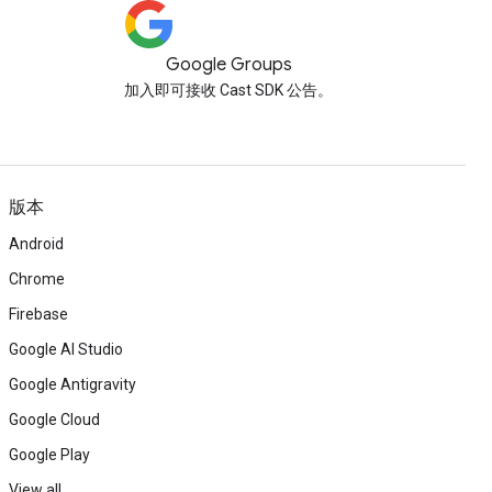
Google Groups
加入即可接收 Cast SDK 公告。
版本
Android
Chrome
Firebase
Google AI Studio
Google Antigravity
Google Cloud
Google Play
View all