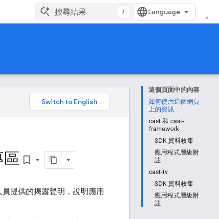
/
這個頁面中的內容
。
如何使用這個網頁
上的資訊
cast 和 cast-
framework
SDK 資料收集
專區
應用程式層級附
bookmark_border
註
cast-tv
SDK 資料收集
人員提供的揭露聲明，說明應用
應用程式層級附
註