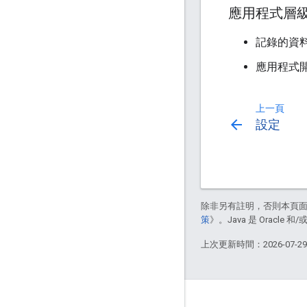
應用程式層
記錄的資
應用程式
上一頁
arrow_back
設定
除非另有註明，否則本頁
策
》。Java 是 Oracl
上次更新時間：2026-07-2