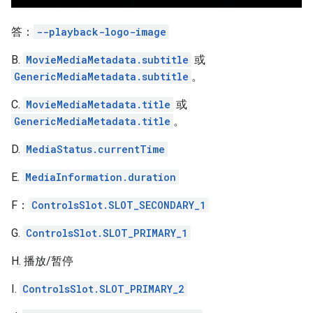
答：
--playback-logo-image
B.
MovieMediaMetadata.subtitle
或
GenericMediaMetadata.subtitle
。
C.
MovieMediaMetadata.title
或
GenericMediaMetadata.title
。
D.
MediaStatus.currentTime
E.
MediaInformation.duration
F：
ControlsSlot.SLOT_SECONDARY_1
G.
ControlsSlot.SLOT_PRIMARY_1
H. 播放/暂停
I.
ControlsSlot.SLOT_PRIMARY_2