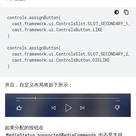
controls
.
assignButton
(
cast
.
framework
.
ui
.
ControlsSlot
.
SLOT_SECONDARY_1
,
cast
.
framework
.
ui
.
ControlsButton
.
LIKE
)
controls
.
assignButton
(
cast
.
framework
.
ui
.
ControlsSlot
.
SLOT_SECONDARY_2
,
cast
.
framework
.
ui
.
ControlsButton
.
DISLIKE
)
并且，自定义布局将如下所示：
如果分配的按钮在
MediaStatus.supportedMediaCommands
中不受支持，