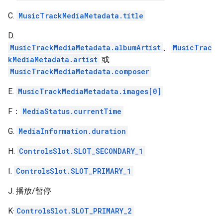
C.
MusicTrackMediaMetadata.title
D.
MusicTrackMediaMetadata.albumArtist
、
MusicTrac
kMediaMetadata.artist
或
MusicTrackMediaMetadata.composer
E.
MusicTrackMediaMetadata.images[0]
F：
MediaStatus.currentTime
G.
MediaInformation.duration
H.
ControlsSlot.SLOT_SECONDARY_1
I.
ControlsSlot.SLOT_PRIMARY_1
J. 播放/暂停
K·
ControlsSlot.SLOT_PRIMARY_2