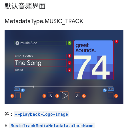
默认音频界面
Metadata
Type
.
MUSIC
_
TRACK
答：
--playback-logo-image
B.
MusicTrackMediaMetadata.albumName