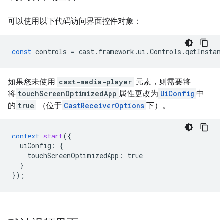
可以使用以下代码访问界面控件对象：
const
controls
=
cast
.
framework
.
ui
.
Controls
.
getInsta
如果您未使用
cast-media-player
元素，则需要将
将
touchScreenOptimizedApp
属性更改为
UiConfig
中
的
true
（位于
CastReceiverOptions
下）。
context
.
start
(
{
uiConfig
:
{
touchScreenOptimizedApp
:
true
}
}
);