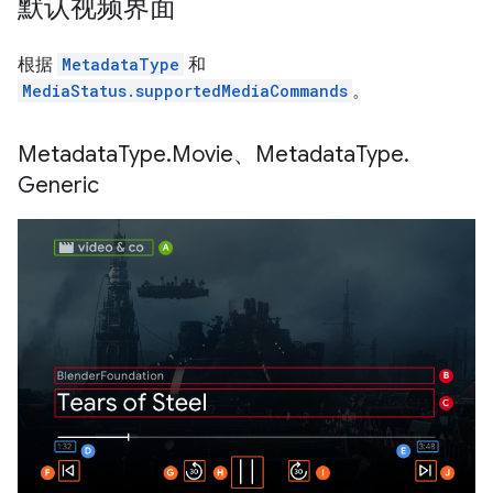
默认视频界面
根据
MetadataType
和
MediaStatus.supportedMediaCommands
。
Metadata
Type
.
Movie、Metadata
Type
.
Generic