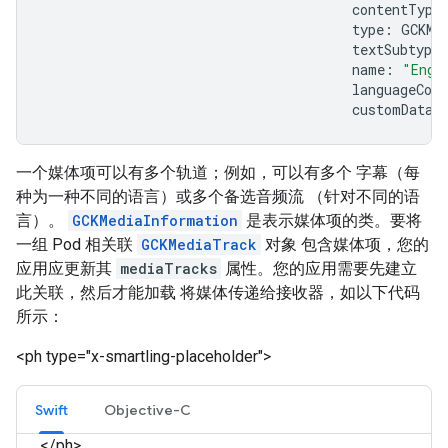
contentType
type
:
GCKMe
textSubtype
name
:
"Engl
languageCode
customData
:
一个媒体项可以有多个轨道；例如，可以有多个 字幕（每
种为一种不同的语言）或多个备选音频流 （针对不同的语
言）。
GCKMediaInformation
是表示媒体项的类。要将
一组 Pod 相关联
GCKMediaTrack
对象 包含媒体项，您的
应用应更新其
mediaTracks
属性。您的应用需要先建立
此关联，然后才能加载 将媒体传递给接收器，如以下代码
所示：
<ph type="x-smartling-placeholder">
Swift
Objective-C
</ph>