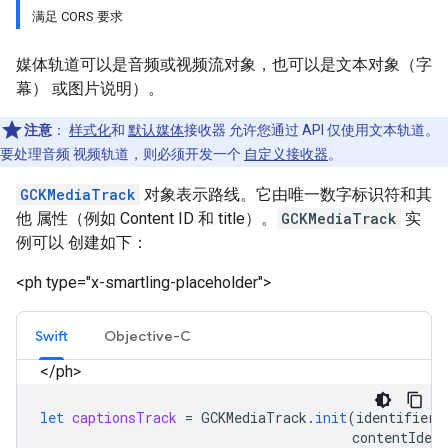
满足 CORS 要求
媒体轨道可以是音频或视频流对象，也可以是文本对象（字
幕） 或图片说明）。
注意
：
样式化
和
默认媒体
接收器 允许您通过 API 仅使用文本轨道。
要处理音频 视频轨道，则必须开发一个
自定义接收器
。
GCKMediaTrack
对象表示路线。它由唯一数字标识符和其
他 属性（例如 Content ID 和 title）。
GCKMediaTrack
实
例可以 创建如下：
<ph type="x-smartling-placeholder">
Swift
Objective-C
</ph>
let
captionsTrack
=
GCKMediaTrack
.
init
(
identifier
:
contentIdent