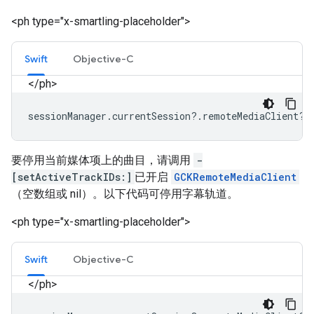
<ph type="x-smartling-placeholder">
Swift
Objective-C
</ph>
sessionManager
.
currentSession
?.
remoteMediaClient
?.
要停用当前媒体项上的曲目，请调用
-
[setActiveTrackIDs:]
已开启
GCKRemoteMediaClient
（空数组或 nil）。以下代码可停用字幕轨道。
<ph type="x-smartling-placeholder">
Swift
Objective-C
</ph>