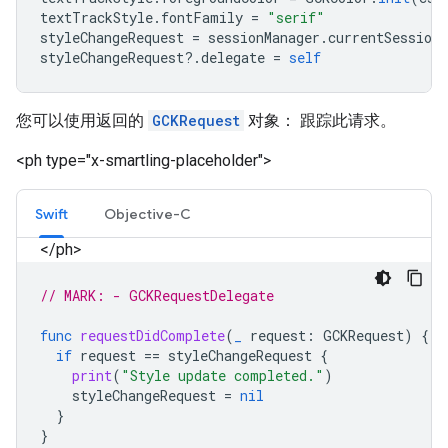
textTrackStyle
.
fontFamily
=
"serif"
styleChangeRequest
=
sessionManager
.
currentSession
styleChangeRequest
?.
delegate
=
self
您可以使用返回的
GCKRequest
对象： 跟踪此请求。
<ph type="x-smartling-placeholder">
Swift
Objective-C
</ph>
// MARK: - GCKRequestDelegate
func
requestDidComplete
(
_
request
:
GCKRequest
)
{
if
request
==
styleChangeRequest
{
print
(
"Style update completed."
)
styleChangeRequest
=
nil
}
}