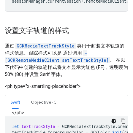
sessionManager
.
currentSession
?.
remoteMediaClient
?.
设置文字轨道的样式
通过
GCKMediaTextTrackStyle
类用于封装文本轨道的
样式信息。跟踪样式可以是 通过调用
-
[GCKRemoteMediaClient setTextTrackStyle]
。 在以
下代码中创建的轨迹样式将文本显示为红色 (FF)，透明度为
50% (80) 并设置 Serif 字体。
<ph type="x-smartling-placeholder">
Swift
Objective-C
</ph>
let
textTrackStyle
=
GCKMediaTextTrackStyle
.
create
textTrackStyle
.
foregroundColor
=
GCKColor
.
init
(
css