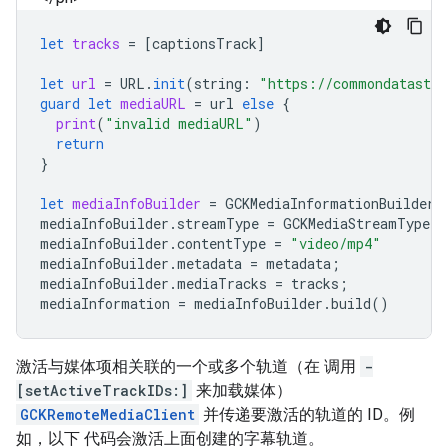
let
tracks
=
[
captionsTrack
]
let
url
=
URL
.
init
(
string
:
"https://commondatastor
guard
let
mediaURL
=
url
else
{
print
(
"invalid mediaURL"
)
return
}
let
mediaInfoBuilder
=
GCKMediaInformationBuilder
.
mediaInfoBuilder
.
streamType
=
GCKMediaStreamType
.
n
mediaInfoBuilder
.
contentType
=
"video/mp4"
mediaInfoBuilder
.
metadata
=
metadata
;
mediaInfoBuilder
.
mediaTracks
=
tracks
;
mediaInformation
=
mediaInfoBuilder
.
build
()
激活与媒体项相关联的一个或多个轨道（在 调用
-
[setActiveTrackIDs:]
来加载媒体）
GCKRemoteMediaClient
并传递要激活的轨道的 ID。例
如，以下 代码会激活上面创建的字幕轨道。