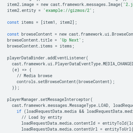
item2
.
image
=
new
cast
.
framework
.
messages
.
Image
(
'2.j
item2
.
entity
=
'example://gizmos/2'
;
const
items
=
[
item1
,
item2
];
const
browseContent
=
new
cast
.
framework
.
ui
.
BrowseCo
browseContent
.
title
=
'Up Next'
;
browseContent
.
items
=
items
;
playerDataBinder
.
addEventListener
(
cast
.
framework
.
ui
.
PlayerDataEventType
.
MEDIA_CHANGE
(
e
)
=
>
{
//
Media
browse
controls
.
setBrowseContent
(
browseContent
);
});
playerManager
.
setMessageInterceptor
(
cast
.
framework
.
messages
.
MessageType
.
LOAD
,
loadRequ
if
(
loadRequestData
.
media
 && 
loadRequestData
.
med
//
Load
by
entity
loadRequestData
.
media
.
contentId
=
entityToId
(
l
loadRequestData
.
media
.
contentUrl
=
entityToUrl