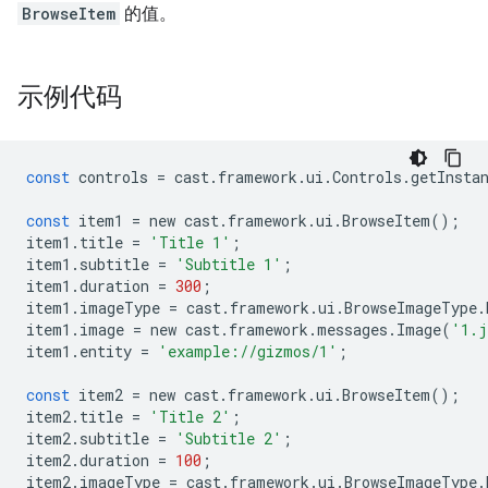
BrowseItem
的值。
示例代码
const
controls
=
cast
.
framework
.
ui
.
Controls
.
getInsta
const
item1
=
new
cast
.
framework
.
ui
.
BrowseItem
();
item1
.
title
=
'Title 1'
;
item1
.
subtitle
=
'Subtitle 1'
;
item1
.
duration
=
300
;
item1
.
imageType
=
cast
.
framework
.
ui
.
BrowseImageType
.
item1
.
image
=
new
cast
.
framework
.
messages
.
Image
(
'1.j
item1
.
entity
=
'example://gizmos/1'
;
const
item2
=
new
cast
.
framework
.
ui
.
BrowseItem
();
item2
.
title
=
'Title 2'
;
item2
.
subtitle
=
'Subtitle 2'
;
item2
.
duration
=
100
;
item2
.
imageType
=
cast
.
framework
.
ui
.
BrowseImageType
.