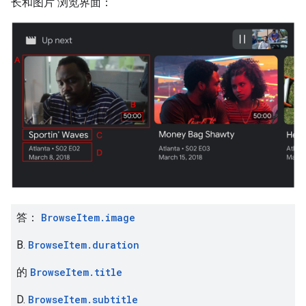
长和图片 浏览界面：
答：
BrowseItem.image
B.
BrowseItem.duration
的
BrowseItem.title
D.
BrowseItem.subtitle