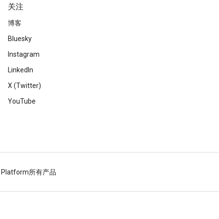
关注
博客
Bluesky
Instagram
LinkedIn
X (Twitter)
YouTube
 Platform
所有产品