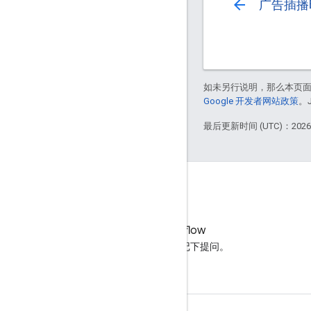
arrow_back
广告插播
如未另行说明，那么本页
Google 开发者网站政策
。
最后更新时间 (UTC)：2026-
Stack Overflow
在 google-cast 标记下提问。