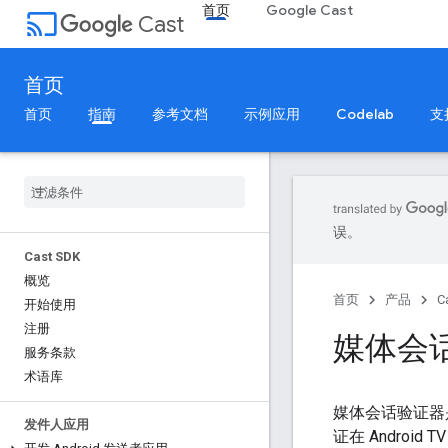
首页
Google Cast
cast
Cast
首页
首页
指南
参考文档
示例应用
Codelab
支
误。
Cast SDK
概览
首页
产品
C
开始使用
注册
媒体会
服务条款
术语库
媒体会话验证器是
发件人应用
证在 Android T