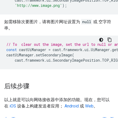
cast
.
framework
.
ui
.
SecondaryImagePosition
.
TOP_RIG
'http://www.image.png'
);
如需移除次要图片，请将图片网址设置为
null
或 空字符
串。
// To  clear out the image, set the url to null or a
const
castUiManager
=
cast
.
framework
.
ui
.
UiManager
.
ge
castUiManager
.
setSecondaryImage
(
cast
.
framework
.
ui
.
SecondaryImagePosition
.
TOP_RIG
后续步骤
以上就是可以向网络接收器中添加的功能。现在，您可以
在
iOS
设备上构建发送者应用；
Android
或
Web
。