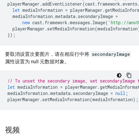
playerManager
.
addEventListener
(
cast
.
framework
.
events
let
mediaInformation
=
playerManager
.
getMediaInfor
mediaInformation
.
metadata
.
secondaryImage
=
new
cast
.
framework
.
messages
.
Image
(
'http://anot
playerManager
.
setMediaInformation
(
mediaInformation
});
要取消设置次要图片，请在相应行中将
secondaryImage
属性设置为 null 元数据对象。
// To unset the secondary image, set secondaryImage 
let
mediaInformation
=
playerManager
.
getMediaInforma
mediaInformation
.
metadata
.
secondaryImage
=
null
;
playerManager
.
setMediaInformation
(
mediaInformation
);
视频