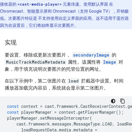
接收器的
<cast-media-player>
元素传递。使用默认界面 在
Chromecast、智能显示屏和 Chromecast（支持 Google TV），开销极
低。次要图片特征是 不支持使用自定义界面的应用。这不适用于遥控器
因为在设置后，它们将始终显示次要图片。
实现
要设置、移除或更新次要图片，
secondaryImage
的
MusicTrackMediaMetadata
属性。该属性将
Image
对
象，用于填充说明次要图片的托管位置的网址。
在以下示例中，第二张图片在
load
拦截器中设置。时间
播放器加载完内容后，系统就会显示第二张图片。
const
context
=
cast
.
framework
.
CastReceiverContext
.
g
const
playerManager
=
context
.
getPlayerManager
();
playerManager
.
setMessageInterceptor
(
cast
.
framework
.
messages
.
MessageType
.
LOAD
,
loadRe
loadRequestData
.
media
.
metadata
=