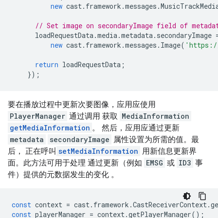
new
cast
.
framework
.
messages
.
MusicTrackMedi
// Set image on secondaryImage field of metada
loadRequestData
.
media
.
metadata
.
secondaryImage
new
cast
.
framework
.
messages
.
Image
(
'https:/
return
loadRequestData
;
});
要在播放过程中更新次要图像，应用应使用
PlayerManager
通过调用 获取
MediaInformation
getMediaInformation
。 然后，应用应通过更新
metadata
secondaryImage
属性设置为所需的值。最
后， 正在呼叫
setMediaInformation
用新信息更新界
面。此方法可用于处理 通过更新（例如
EMSG
或
ID3
事
件）提供的元数据发生的变化 。
const
context
=
cast
.
framework
.
CastReceiverContext
.
g
const
playerManager
=
context
.
getPlayerManager
();